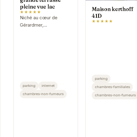
pleine vue lac
Maison kerthoff
★★★★★
41D
Niché au cœur de
★★★★★
Gérardmer,
l'Appartement cosy -
grande terrasse pleine
vue lac offre un cadre
idyllique pour des
vacances relaxantes.
Son...
parking
parking
internet
chambres-familiales
chambres-non-fumeurs
chambres-non-fumeurs