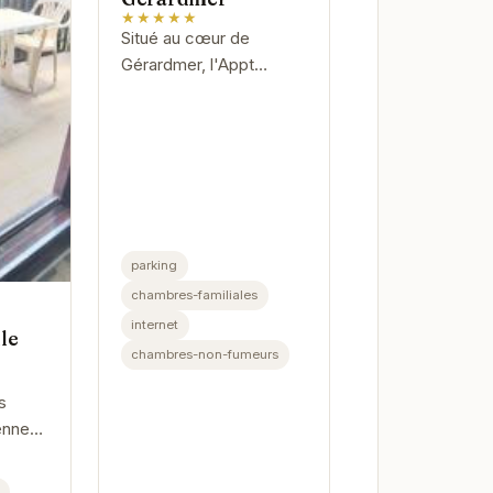
★★★★★
Situé au cœur de
Gérardmer, l'Appt
centre Gerardmer offre
un hébergement
confortable et élégant.
Idéal pour les familles et
les couples, cet...
parking
chambres-familiales
internet
le
chambres-non-fumeurs
s
nnes,
dmer
e"