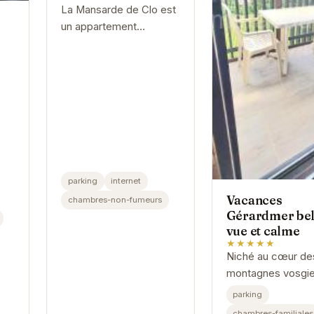
La Mansarde de Clo est
un appartement
charmant situé au cœur
de Gérardmer. Avec une
décoration soignée et
des équipements
modernes, il offre un...
parking
internet
Vacances
chambres-non-fumeurs
Gérardmer bel
vue et calme
★★★★★
Niché au cœur de
montagnes vosgie
"Vacances Gérar
parking
belle vue et calm
chambres-familiales