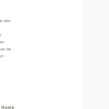
se des
s
es
ous de
un
in Home