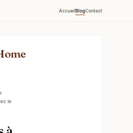
Accueil
Blog
Contact
 Home
s
ez le
s à