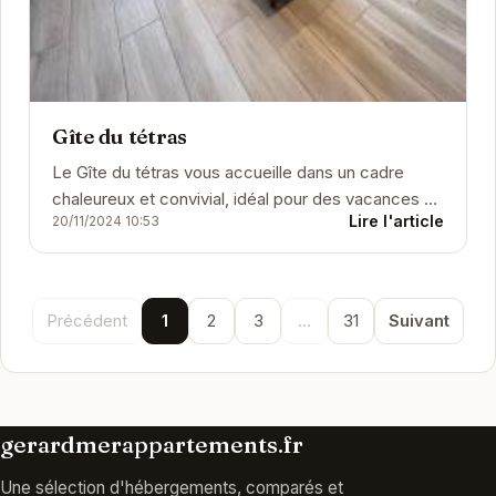
Gîte du tétras
Le Gîte du tétras vous accueille dans un cadre
chaleureux et convivial, idéal pour des vacances en
Lire l'article
20/11/2024 10:53
famille ou entre amis. Profitez d'un séjour au...
Précédent
1
2
3
...
31
Suivant
gerardmerappartements.fr
Une sélection d'hébergements, comparés et