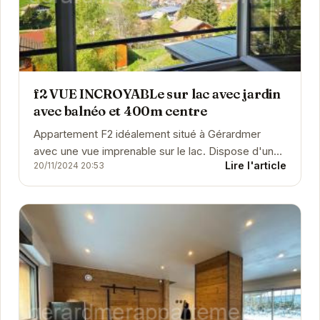
f2 VUE INCROYABLe sur lac avec jardin
avec balnéo et 400m centre
Appartement F2 idéalement situé à Gérardmer
avec une vue imprenable sur le lac. Dispose d'un
Lire l'article
20/11/2024 20:53
jardin et d'une balnéo pour des moments de...