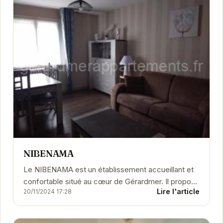
NIBENAMA
Le NIBENAMA est un établissement accueillant et
confortable situé au cœur de Gérardmer. Il propose
Lire l'article
20/11/2024 17:28
des chambres bien équipées et un service...