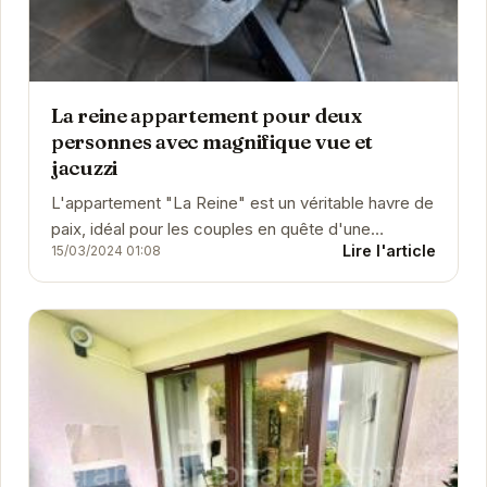
La reine appartement pour deux
personnes avec magnifique vue et
jacuzzi
L'appartement "La Reine" est un véritable havre de
paix, idéal pour les couples en quête d'une
Lire l'article
15/03/2024 01:08
escapade romantique. Son jacuzzi privatif et sa
vue...