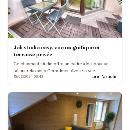
Joli studio cosy, vue magnifique et
terrasse privée
Ce charmant studio offre un cadre idéal pour un
séjour relaxant à Gérardmer. Avec sa vue
Lire l'article
15/03/2024 05:42
imprenable et sa terrasse privée, vous pourrez
profiter...