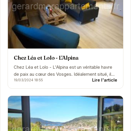
Chez Léa et Lolo - L'Alpina
Chez Léa et Lolo - L'Alpina est un véritable havre
de paix au cœur des Vosges. Idéalement situé, il
Lire l'article
19/03/2024 18:55
offre un accès facile aux nombreuses...