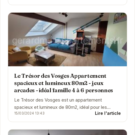
Le Trésor des Vosges Appartement
spacieux et lumineux 80m2 - jeux
arcades - idéal famille 4 à 6 personnes
Le Trésor des Vosges est un appartement
spacieux et lumineux de 80m2, idéal pour les
Lire l'article
15/03/2024 13:43
familles de 4 à 6 personnes. Situé à Gérardmer, il
offre...