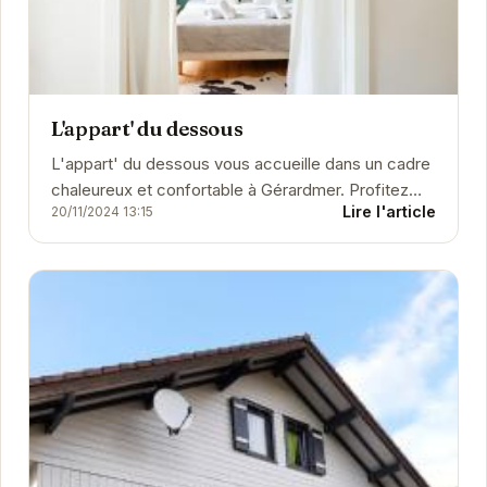
L'appart' du dessous
L'appart' du dessous vous accueille dans un cadre
chaleureux et confortable à Gérardmer. Profitez
Lire l'article
20/11/2024 13:15
d'un séjour relaxant dans cet appartement...