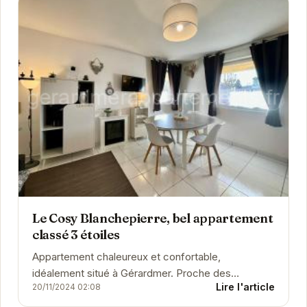
Le Cosy Blanchepierre, bel appartement
classé 3 étoiles
Appartement chaleureux et confortable,
idéalement situé à Gérardmer. Proche des
Lire l'article
20/11/2024 02:08
commerces et des activités, il offre un cadre
parfait pour des...