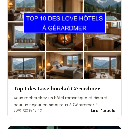
Top 1 des Love hôtels à Gérardmer
Vous recherchez un hôtel romantique et discret
pour un séjour en amoureux à Gérardmer ?
Lire l'article
29/01/2025 12:43
Découvrez notre sélection des meilleurs love
hôtels de la régi...