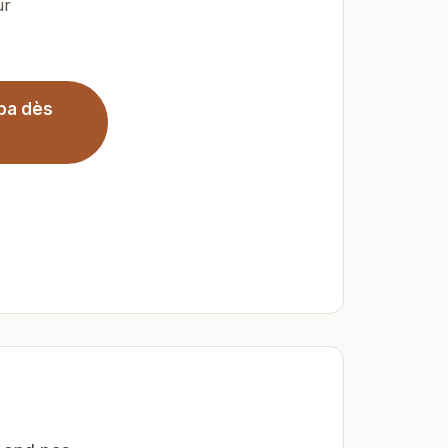
ur
spa dès