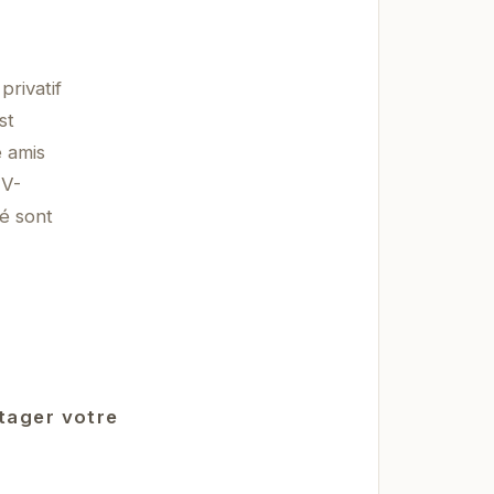
rivatif
st
e amis
 V-
té sont
rtager votre