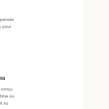
s pensés
s pour
spa
é conçu
ntime où
nt su