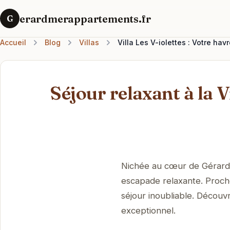
erardmerappartements.fr
G
Accueil
Blog
Villas
Villa Les V-iolettes : Votre ha
Séjour relaxant à la Vi
Nichée au cœur de Gérardme
escapade relaxante. Proche
séjour inoubliable. Découv
exceptionnel.