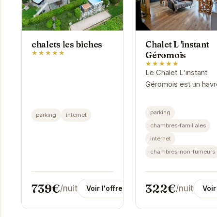
chalets les biches
Chalet L 'instant
★★★★★
Géromois
★★★★★
Le Chalet L'instant
Géromois est un havr
de paix au cœur des
Vosges. Son
parking
parking
internet
emplacement privilég
chambres-familiales
offre un accès facile
internet
aux activités de plein.
chambres-non-fumeurs
739€
322€
/nuit
/nuit
Voir l'offre
Voir