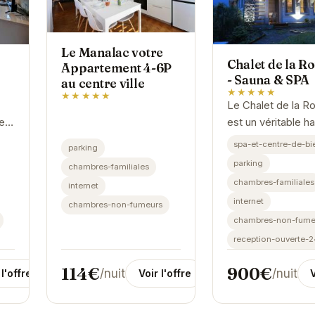
Le Manalac votre
Chalet de la Ro
Appartement 4-6P
- Sauna & SPA
au centre ville
★★★★★
★★★★★
Le Chalet de la R
e
est un véritable h
paix niché au cœu
spa-et-centre-de-bi
parking
Gérardmer. Avec 
parking
chambres-familiales
ié
sauna et son spa
chambres-familiales
internet
privatifs, il offre u
internet
chambres-non-fumeurs
..
expérience...
chambres-non-fume
reception-ouverte-
114€
900€
/nuit
/nuit
Voir l'offre
 l'offre
V