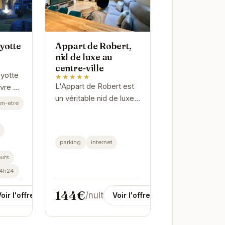
yotte
Appart de Robert,
nid de luxe au
centre-ville
oyotte
★★★★★
L'Appart de Robert est
avre de
un véritable nid de luxe
r de
en-etre
au centre-ville de
son
Gérardmer. Son
emplacement privilégié
ne
parking
internet
permet un accès facile
urs
aux commerces,...
24h24
144€
/nuit
oir l'offre
Voir l'offre