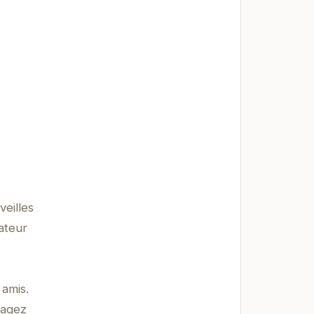
eilles
ateur
 amis.
tagez