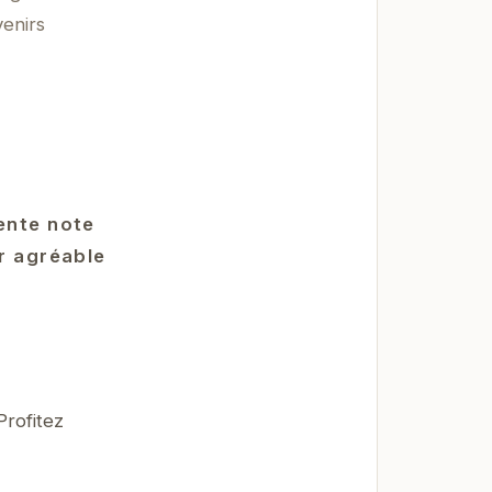
enirs
ente note
ur agréable
Profitez