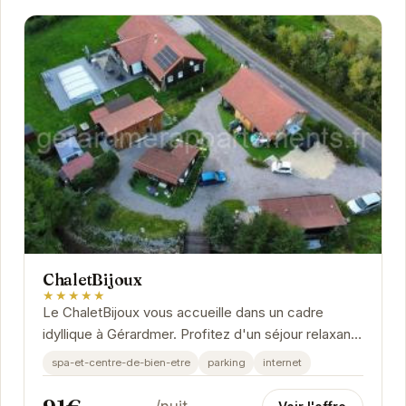
ChaletBijoux
★★★★★
Le ChaletBijoux vous accueille dans un cadre
idyllique à Gérardmer. Profitez d'un séjour relaxant
grâce à ses équipements de qualité,...
spa-et-centre-de-bien-etre
parking
internet