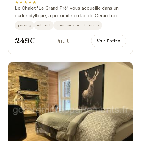
★★★★★
Le Chalet 'Le Grand Pré' vous accueille dans un
cadre idyllique, à proximité du lac de Gérardmer.
Profitez d'un séjour relaxant dans ce chalet...
parking
internet
chambres-non-fumeurs
249€
/nuit
Voir l'offre