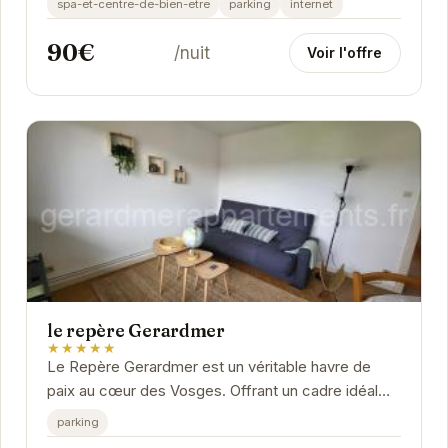
spa-et-centre-de-bien-etre
parking
internet
haut...
90€
/nuit
Voir l'offre
le repère Gerardmer
★★★★★
Le Repère Gerardmer est un véritable havre de
paix au cœur des Vosges. Offrant un cadre idéal
pour se ressourcer, cet établissement vous...
parking