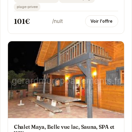
plage-privee
101€
/nuit
Voir l'offre
Chalet Maya, Belle vue lac, Sauna, SPA et