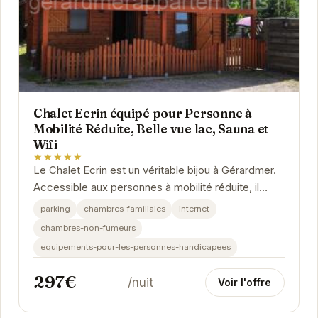
Chalet Ecrin équipé pour Personne à
Mobilité Réduite, Belle vue lac, Sauna et
Wifi
★★★★★
Le Chalet Ecrin est un véritable bijou à Gérardmer.
Accessible aux personnes à mobilité réduite, il
offre un confort exceptionnel avec une vue...
parking
chambres-familiales
internet
chambres-non-fumeurs
equipements-pour-les-personnes-handicapees
297€
/nuit
Voir l'offre