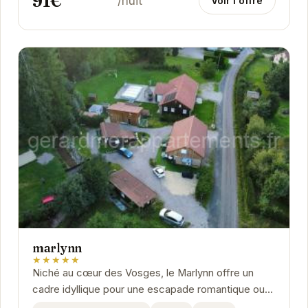
91€
/nuit
Voir l'offre
marlynn
★★★★★
Niché au cœur des Vosges, le Marlynn offre un
cadre idyllique pour une escapade romantique ou
des vacances en famille. Avec ses équipements