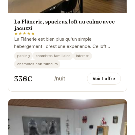
La Flânerie, spacieux loft au calme avec
jacuzzi
★★★★★
La Flânerie est bien plus qu'un simple
hébergement : c'est une expérience. Ce loft
spacieux et lumineux offre un cadre idéal pour une
parking
chambres-familiales
internet
escapade...
chambres-non-fumeurs
336€
/nuit
Voir l'offre