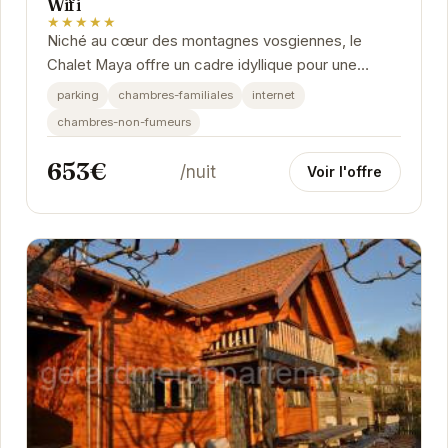
Wifi
★★★★★
Niché au cœur des montagnes vosgiennes, le
Chalet Maya offre un cadre idyllique pour une
escapade relaxante. Avec son sauna, son spa et sa
parking
chambres-familiales
internet
vue...
chambres-non-fumeurs
653€
/nuit
Voir l'offre