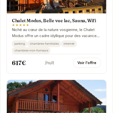
Chalet Modus, Belle vue lac, Sauna, Wifi
★★★★★
Niché au cœur de la nature vosgienne, le Chalet
Modus offre un cadre idyllique pour des vacances
reposantes. Avec son sauna privatif, sa vue...
parking
chambres-familiales
internet
chambres-non-fumeurs
617€
/nuit
Voir l'offre