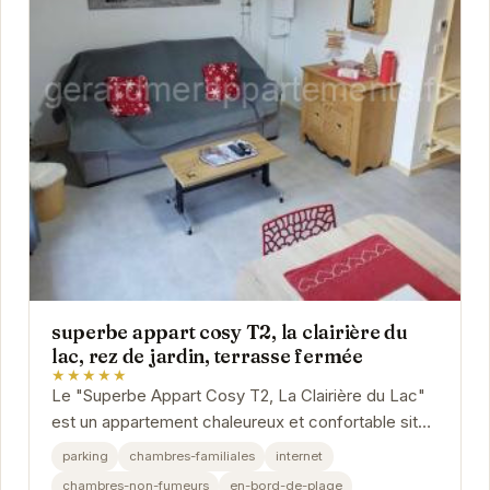
superbe appart cosy T2, la clairière du
lac, rez de jardin, terrasse fermée
★★★★★
Le "Superbe Appart Cosy T2, La Clairière du Lac"
est un appartement chaleureux et confortable situé
au rez-de-jardin, avec une terrasse fermée...
parking
chambres-familiales
internet
chambres-non-fumeurs
en-bord-de-plage