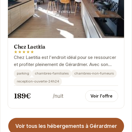
Chez Laetitia
★★★★★
Chez Laetitia est l'endroit idéal pour se ressourcer
et profiter pleinement de Gérardmer. Avec son
emplacement privilégié et son atmosphère...
parking
chambres-familiales
chambres-non-fumeurs
reception-ouverte-24h24
189€
/nuit
Voir l'offre
Voir tous les hébergements à Gérardmer