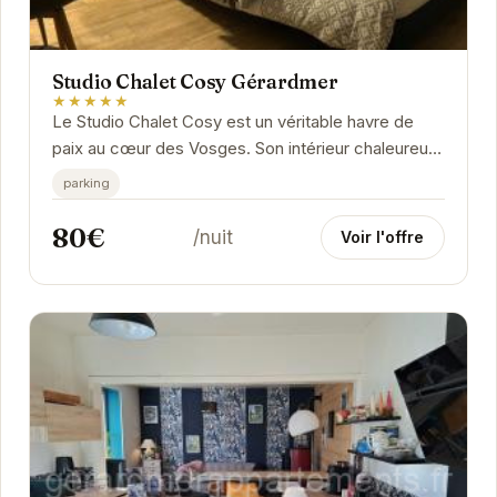
Studio Chalet Cosy Gérardmer
★★★★★
Le Studio Chalet Cosy est un véritable havre de
paix au cœur des Vosges. Son intérieur chaleureux
et confortable vous invite à la détente après...
parking
80€
/nuit
Voir l'offre