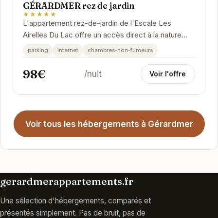
GÉRARDMER rez de jardin
★★★★★
L'appartement rez-de-jardin de l'Escale Les
Airelles Du Lac offre un accès direct à la nature
environnante. Profitez d'un séjour confortable et...
parking
internet
chambres-non-fumeurs
98€
/nuit
Voir l'offre
Voir tous les hébergements à Gérardmer
gerardmerappartements.fr
Une sélection d'hébergements, comparés et
présentés simplement. Pas de bruit, pas de