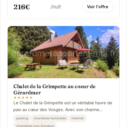
216€
/nuit
Voir l'offre
Chalet de la Grimpette au coeur de
Gérardmer
★★★★★
Le Chalet de la Grimpette est un véritable havre de
paix au cœur des Vosges. Avec son charme
authentique et ses équipements modernes, il offre
parking
chambres-familiales
internet
un...
chambres-non-fumeurs