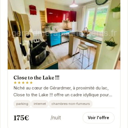
Close to the Lake !!!
★★★★★
Niché au cœur de Gérardmer, à proximité du lac,
Close to the Lake !!! offre un cadre idyllique pour
vos vacances. Apprécié pour son...
parking
internet
chambres-non-fumeurs
175€
/nuit
Voir l'offre