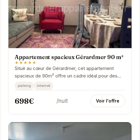
Appartement spacieux Gérardmer 90 m²
★★★★★
Situé au cœur de Gérardmer, cet appartement
spacieux de 90m² offre un cadre idéal pour des
vacances réussies. Avec ses nombreux
parking
internet
équipements et...
698€
/nuit
Voir l'offre