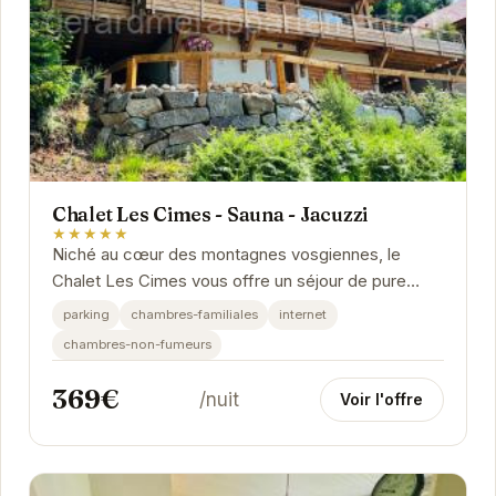
Chalet Les Cimes - Sauna - Jacuzzi
★★★★★
Niché au cœur des montagnes vosgiennes, le
Chalet Les Cimes vous offre un séjour de pure
détente.
parking
chambres-familiales
internet
chambres-non-fumeurs
369€
/nuit
Voir l'offre