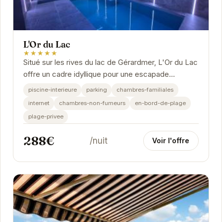
L'Or du Lac
★★★★★
Situé sur les rives du lac de Gérardmer, L'Or du Lac
offre un cadre idyllique pour une escapade
relaxante. Avec une plage privée, une piscine...
piscine-interieure
parking
chambres-familiales
internet
chambres-non-fumeurs
en-bord-de-plage
plage-privee
288€
/nuit
Voir l'offre