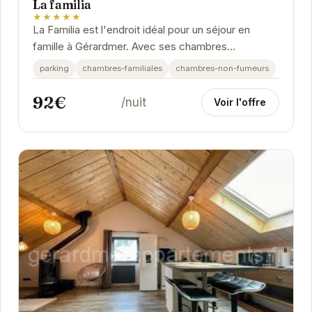
La familia
★★★★★
La Familia est l'endroit idéal pour un séjour en
famille à Gérardmer. Avec ses chambres
spacieuses et confortables, son emplacement
parking
chambres-familiales
chambres-non-fumeurs
privilégié...
92€
/nuit
Voir l'offre