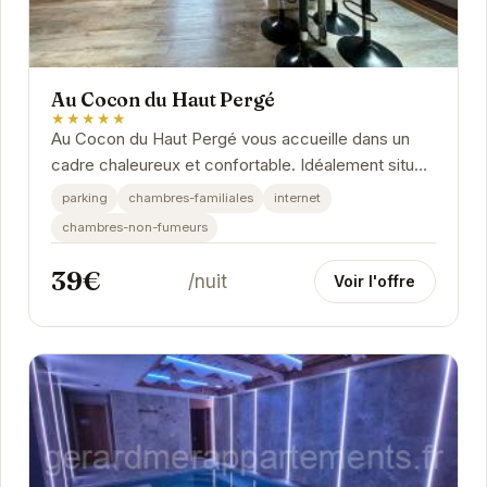
Au Cocon du Haut Pergé
★★★★★
Au Cocon du Haut Pergé vous accueille dans un
cadre chaleureux et confortable. Idéalement situé
à Gérardmer, cet établissement propose des...
parking
chambres-familiales
internet
chambres-non-fumeurs
39€
/nuit
Voir l'offre