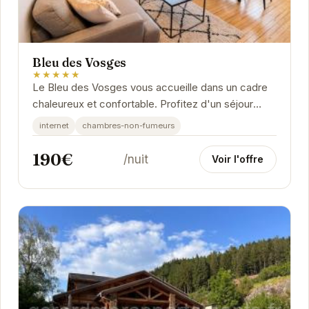
Bleu des Vosges
★★★★★
Le Bleu des Vosges vous accueille dans un cadre
chaleureux et confortable. Profitez d'un séjour
relaxant au cœur des montagnes vosgiennes.
internet
chambres-non-fumeurs
190€
/nuit
Voir l'offre