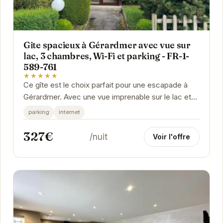
Gîte spacieux à Gérardmer avec vue sur
lac, 3 chambres, Wi-Fi et parking - FR-1-
589-761
★★★★★
Ce gîte est le choix parfait pour une escapade à
Gérardmer. Avec une vue imprenable sur le lac et
des équipements modernes, vous vous sentirez...
parking
internet
327€
/nuit
Voir l'offre