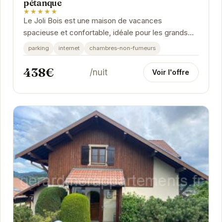
pétanque
★★★★★
Le Joli Bois est une maison de vacances
spacieuse et confortable, idéale pour les grands
groupes. Profitez du spa pour vous détendre après
parking
internet
chambres-non-fumeurs
une...
438€
/nuit
Voir l'offre