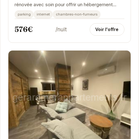
rénovée avec soin pour offrir un hébergement
confortable et authentique. Située à...
parking
internet
chambres-non-fumeurs
576€
/nuit
Voir l'offre