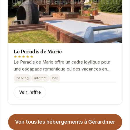
Le Paradis de Marie
★★★★★
Le Paradis de Marie offre un cadre idyllique pour
une escapade romantique ou des vacances en
famille. Avec son ambiance chaleureuse et ses...
parking
internet
bar
Voir l'offre
Voir tous les hébergements à Gérardmer