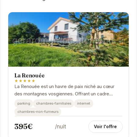
La Renouée
★★★★★
La Renouée est un havre de paix niché au cœur
des montagnes vosgiennes. Offrant un cadre
idyllique pour une escapade romantique ou des
parking
chambres-familiales
internet
vacances en...
chambres-non-fumeurs
395€
/nuit
Voir l'offre