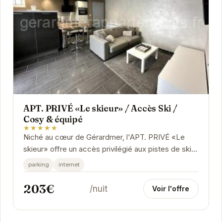
APT. PRIVÉ «Le skieur» / Accès Ski /
Cosy & équipé
★★★★★
Niché au cœur de Gérardmer, l'APT. PRIVÉ «Le
skieur» offre un accès privilégié aux pistes de ski,
idéal pour les passionnés de sports...
parking
internet
203€
/nuit
Voir l'offre