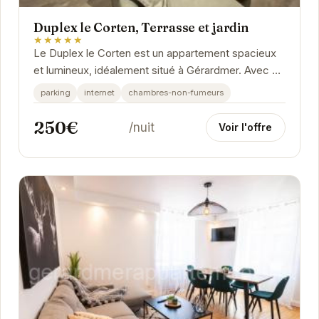
Duplex le Corten, Terrasse et jardin
★★★★★
Le Duplex le Corten est un appartement spacieux
et lumineux, idéalement situé à Gérardmer. Avec sa
terrasse et son jardin privés, vous pourrez...
parking
internet
chambres-non-fumeurs
250€
/nuit
Voir l'offre