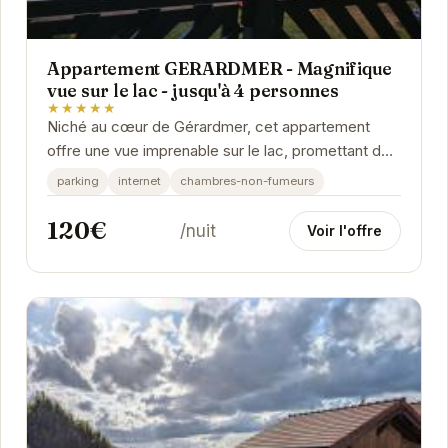
Appartement GERARDMER - Magnifique
vue sur le lac - jusqu'à 4 personnes
★★★★★
Niché au cœur de Gérardmer, cet appartement
offre une vue imprenable sur le lac, promettant des
réveils magiques face à un paysage...
parking
internet
chambres-non-fumeurs
120€
/nuit
Voir l'offre