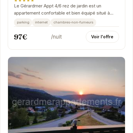
★★★★★
Le Gérardmer Appt 4/6 rez de jardin est un
appartement confortable et bien équipé situé à
Gérardmer. Il offre un cadre idéal pour des
parking
internet
chambres-non-fumeurs
vacances...
97€
/nuit
Voir l'offre