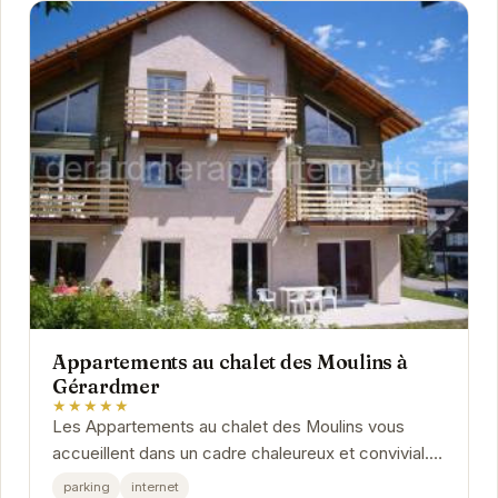
Appartements au chalet des Moulins à
Gérardmer
★★★★★
Les Appartements au chalet des Moulins vous
accueillent dans un cadre chaleureux et convivial.
Profitez d'un séjour reposant dans des
parking
internet