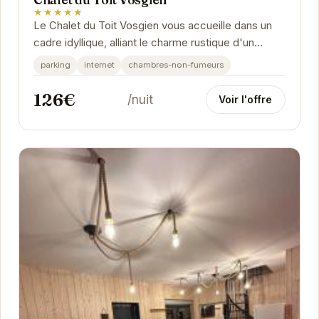
★★★★★
Le Chalet du Toit Vosgien vous accueille dans un
cadre idyllique, alliant le charme rustique d'un
chalet traditionnel au confort moderne. Situé à...
parking
internet
chambres-non-fumeurs
126€
/nuit
Voir l'offre