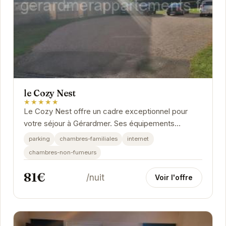
le Cozy Nest
★★★★★
Le Cozy Nest offre un cadre exceptionnel pour
votre séjour à Gérardmer. Ses équipements
modernes, son ambiance chaleureuse et sa
parking
chambres-familiales
internet
situation...
chambres-non-fumeurs
81€
/nuit
Voir l'offre