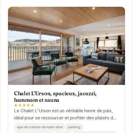
Chalet L'Urson, spacieux, jacuzzi,
hammam et sauna
★★★★★
Le Chalet L'Urson est un véritable havre de paix,
idéal pour se ressourcer et profiter des plaisirs de
la montagne. Ses équipements de bien-être,...
spa-et-centre-de-bien-etre
parking