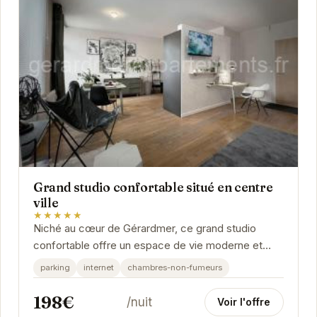
Grand studio confortable situé en centre
ville
★★★★★
Niché au cœur de Gérardmer, ce grand studio
confortable offre un espace de vie moderne et
accueillant. Idéalement situé à proximité des...
parking
internet
chambres-non-fumeurs
198€
/nuit
Voir l'offre