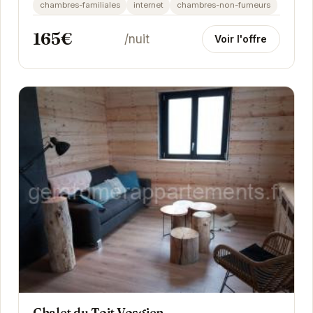
chambres-familiales
internet
chambres-non-fumeurs
165€
/nuit
Voir l'offre
Chalet du Toit Vosgien