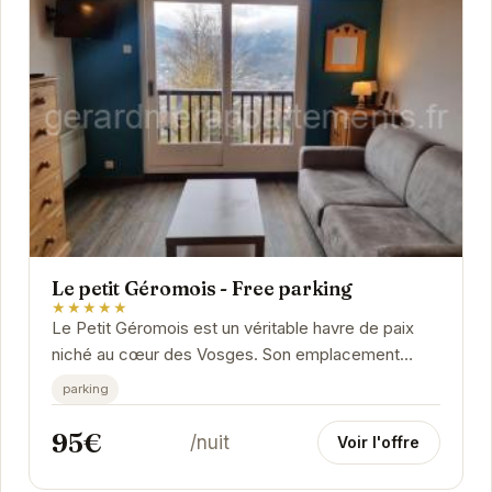
Le petit Géromois - Free parking
★★★★★
Le Petit Géromois est un véritable havre de paix
niché au cœur des Vosges. Son emplacement
privilégié offre un accès facile aux nombreuses...
parking
95€
/nuit
Voir l'offre