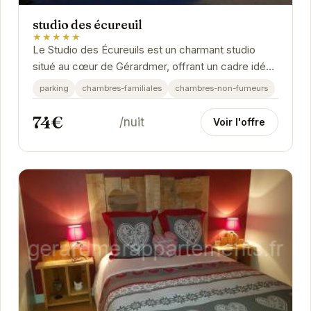
studio des écureuil
★★★★★
Le Studio des Écureuils est un charmant studio
situé au cœur de Gérardmer, offrant un cadre idéal
pour une escapade romantique ou des vacances...
parking
chambres-familiales
chambres-non-fumeurs
74€
/nuit
Voir l'offre