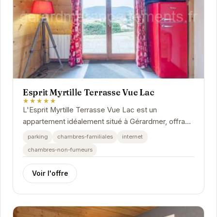
Esprit Myrtille Terrasse Vue Lac
★★★★★
L'Esprit Myrtille Terrasse Vue Lac est un
appartement idéalement situé à Gérardmer, offrant
une vue imprenable sur le lac. Avec son ambiance...
parking
chambres-familiales
internet
chambres-non-fumeurs
Voir l'offre