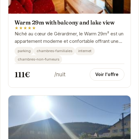
Warm 29m with balcony and lake view
★★★★★
Niché au cœur de Gérardmer, le Warm 29m² est un
appartement moderne et confortable offrant une
vue imprenable sur le lac. Son balcon vous...
parking
chambres-familiales
internet
chambres-non-fumeurs
111€
/nuit
Voir l'offre