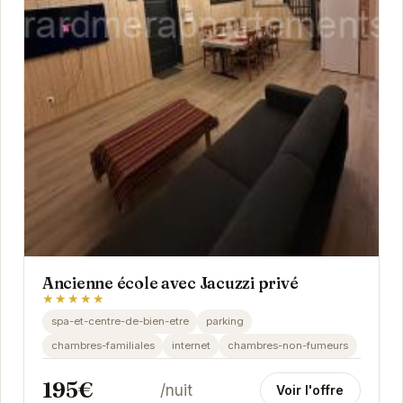
Ancienne école avec Jacuzzi privé
★★★★★
spa-et-centre-de-bien-etre
parking
chambres-familiales
internet
chambres-non-fumeurs
195€
/nuit
Voir l'offre