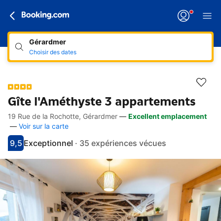
Gérardmer
Choisir des dates
Gîte l'Améthyste 3 appartements
19 Rue de la Rochotte, Gérardmer
—
Excellent emplacement
Accès rapides
Aller à la description
Aller aux équipements
Aller aux hébergements
Aller aux conditions
—
Voir sur la carte
9,5
Exceptionnel
·
35 expériences vécues
Avec une note de 9.5
exceptionnel