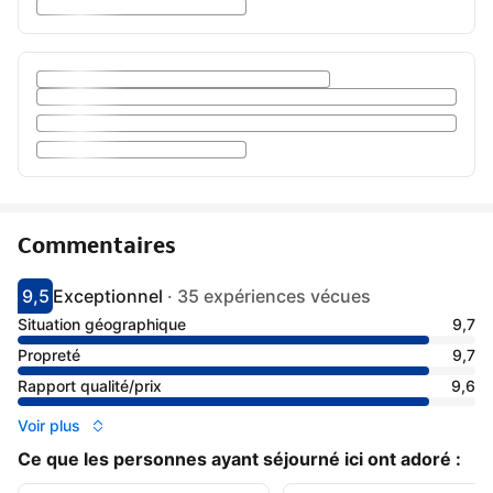
Commentaires
9,5
Exceptionnel
·
35 expériences vécues
Avec une note de 9.5
exceptionnel
Situation géographique
9,7
Propreté
9,7
Rapport qualité/prix
9,6
Voir plus
Ce que les personnes ayant séjourné ici ont adoré :