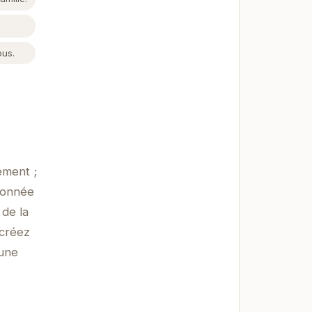
ous.
ement ;
ndonnée
 de la
 créez
 une