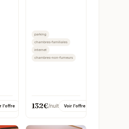
Gérardmer offre un
cadre idyllique pour des
vacances reposantes.
Spacieux et lumineux,...
parking
chambres-familiales
internet
chambres-non-fumeurs
132€
/nuit
r l'offre
Voir l'offre