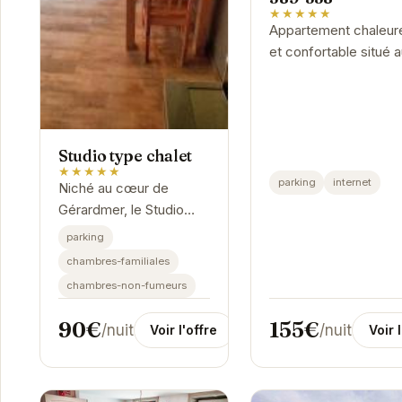
★★★★★
Appartement chaleur
et confortable situé 
cœur de Gérardmer, 
proximité du lac et d
pistes de ski. Idéal p
un séjour en famille ou
Studio type chalet
★★★★★
parking
internet
Niché au cœur de
Gérardmer, le Studio
type chalet offre un
parking
havre de paix idéal pour
chambres-familiales
les amoureux de la
chambres-non-fumeurs
nature et des grands
espaces. Son...
155€
90€
/nuit
/nuit
Voir 
Voir l'offre