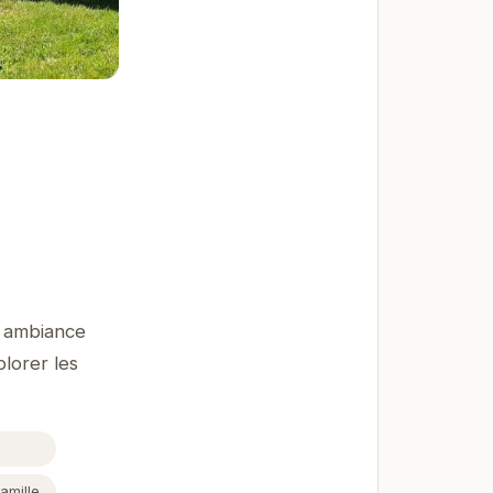
n ambiance
plorer les
amille.