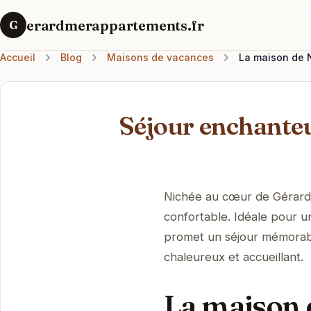
erardmerappartements.fr
G
Accueil
Blog
Maisons de vacances
La maison de N
Séjour enchante
Nichée au cœur de Gérardm
confortable. Idéale pour 
promet un séjour mémorab
chaleureux et accueillant.
La maison 