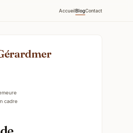
Accueil
Blog
Contact
 Gérardmer
demeure
n cadre
 de