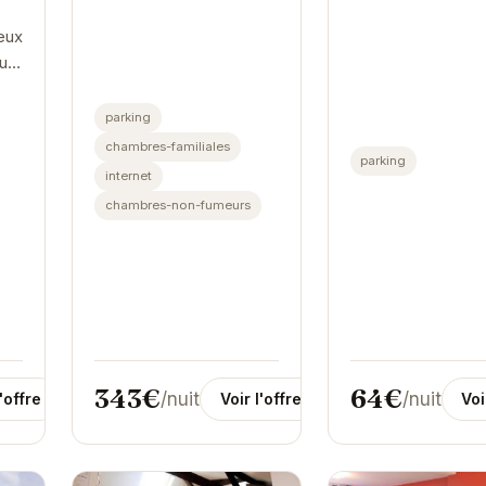
Avec son ambiance
inoubliable.
eux
chaleureuse et ses
au
équipements...
à
es
parking
our
chambres-familiales
parking
...
internet
chambres-non-fumeurs
343€
64€
/nuit
/nuit
l'offre
Voir l'offre
Voi