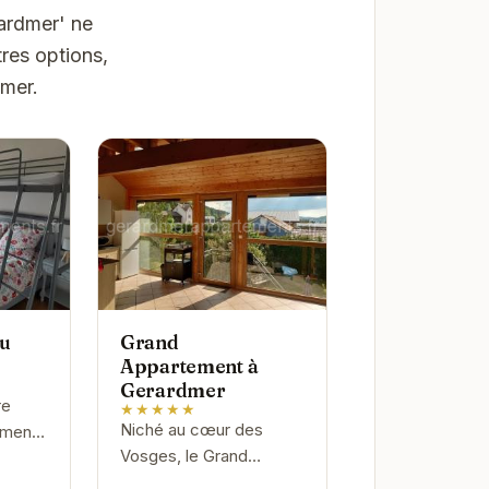
ardmer' ne
res options,
dmer.
du
Grand
Appartement à
Gerardmer
re
★★★★★
Niché au cœur des
tement
Vosges, le Grand
 vous
Appartement à
séjour