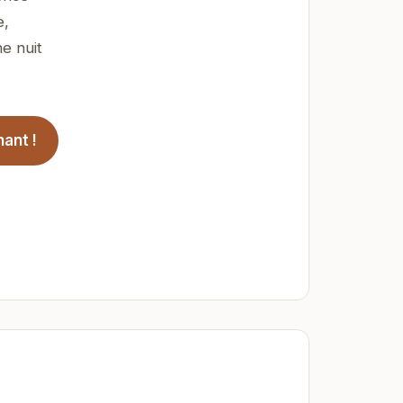
e,
e nuit
ant !