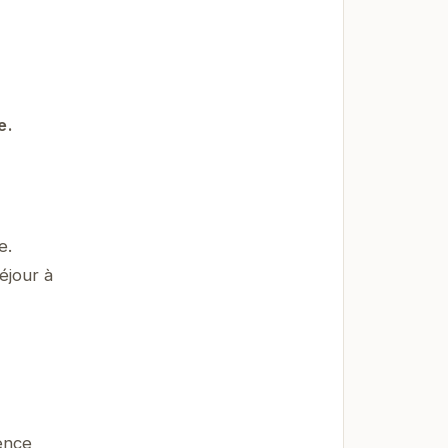
e
e.
e.
éjour à
ence