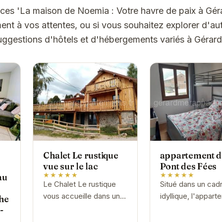
nces 'La maison de Noemia : Votre havre de paix à Gér
t à vos attentes, ou si vous souhaitez explorer d'aut
uggestions d'hôtels et d'hébergements variés à Gérar
Chalet Le rustique
appartement 
vue sur le lac
Pont des Fées
★★★★★
★★★★★
au
Le Chalet Le rustique
Situé dans un cad
vous accueille dans un
idyllique, l'appar
he
cadre idyllique au bord
du Pont des Fées
-
du lac de Gérardmer.
accueille pour un 