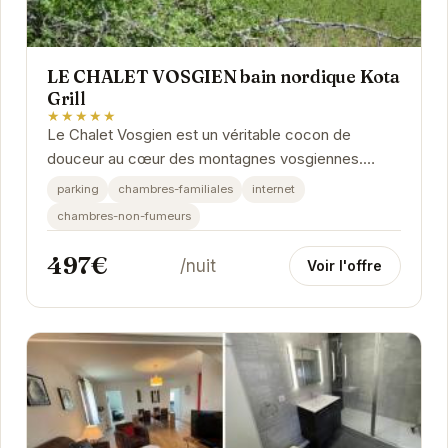
LE CHALET VOSGIEN bain nordique Kota
Grill
★★★★★
Le Chalet Vosgien est un véritable cocon de
douceur au cœur des montagnes vosgiennes.
Profitez d'un moment de détente dans le bain
parking
chambres-familiales
internet
nordique...
chambres-non-fumeurs
497€
/nuit
Voir l'offre