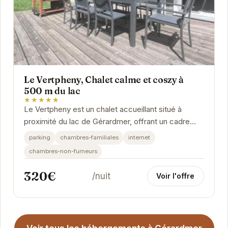
Le Vertpheny, Chalet calme et coszy à
500 m du lac
★★★★★
Le Vertpheny est un chalet accueillant situé à
proximité du lac de Gérardmer, offrant un cadre
idéal pour des vacances reposantes en famille ou...
parking
chambres-familiales
internet
chambres-non-fumeurs
320€
/nuit
Voir l'offre