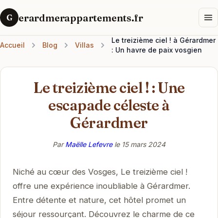
erardmerappartements.fr
G
Le treizième ciel ! à Gérardmer
Accueil
Blog
Villas
: Un havre de paix vosgien
Le treizième ciel ! : Une
escapade céleste à
Gérardmer
Par
Maëlle Lefevre
le
15 mars 2024
Niché au cœur des Vosges, Le treizième ciel !
offre une expérience inoubliable à Gérardmer.
Entre détente et nature, cet hôtel promet un
séjour ressourçant. Découvrez le charme de ce