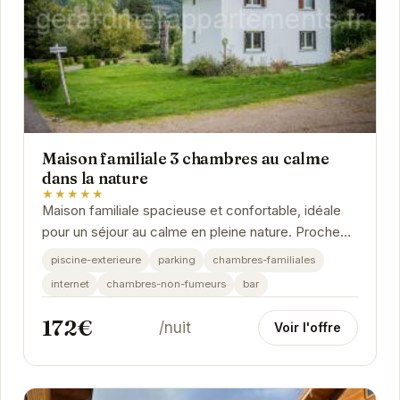
Maison familiale 3 chambres au calme
dans la nature
★★★★★
Maison familiale spacieuse et confortable, idéale
pour un séjour au calme en pleine nature. Proche
du centre-ville de Gérardmer et des principales...
piscine-exterieure
parking
chambres-familiales
internet
chambres-non-fumeurs
bar
172€
/nuit
Voir l'offre