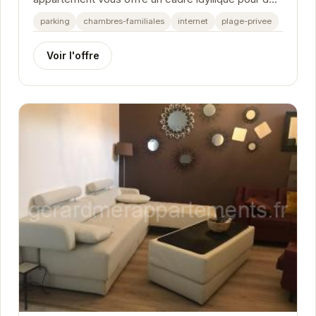
vacances reposantes. Avec son classement 3
parking
chambres-familiales
internet
plage-privee
étoiles, il...
Voir l'offre