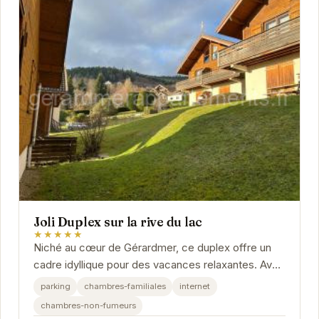
Joli Duplex sur la rive du lac
★★★★★
Niché au cœur de Gérardmer, ce duplex offre un
cadre idyllique pour des vacances relaxantes. Avec
un accès direct au lac, vous pourrez profiter...
parking
chambres-familiales
internet
chambres-non-fumeurs