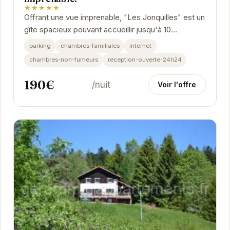
★★★★★
Offrant une vue imprenable, "Les Jonquilles" est un
gîte spacieux pouvant accueillir jusqu'à 10
personnes. Situé à Gérardmer, il est idéal pour...
parking
chambres-familiales
internet
chambres-non-fumeurs
reception-ouverte-24h24
190€
/nuit
Voir l'offre