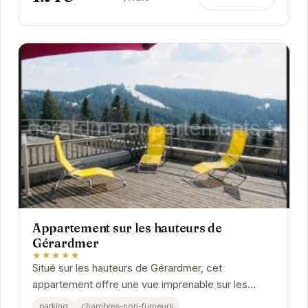
Appartement sur les hauteurs de
Gérardmer
★★★★★
Situé sur les hauteurs de Gérardmer, cet
appartement offre une vue imprenable sur les
montagnes environnantes. Il dispose d'un parking
parking
chambres-non-fumeurs