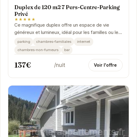
Duplex de 120 m2 7 Pers-Centre-Parking
Privé
★★★★★
Ce magnifique duplex offre un espace de vie
généreux et lumineux, idéal pour les familles ou les
groupes d'amis. Son emplacement central vous...
parking
chambres-familiales
internet
chambres-non-fumeurs
bar
137€
/nuit
Voir l'offre