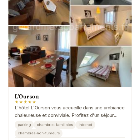
L'Ourson
★★★★★
L'hôtel L'Ourson vous accueille dans une ambiance
chaleureuse et conviviale. Profitez d'un séjour
relaxant dans des chambres confortables et bien...
parking
chambres-familiales
internet
chambres-non-fumeurs