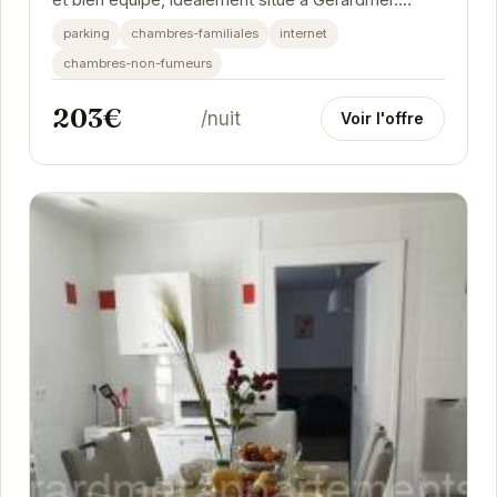
Proche des commerces et des activités, il offre...
parking
chambres-familiales
internet
chambres-non-fumeurs
203€
/nuit
Voir l'offre