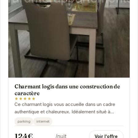
Charmant logis dans une construction de
caractère
★★★★★
Ce charmant logis vous accueille dans un cadre
authentique et chaleureux. Idéalement situé à
Gérardmer, il offre un accès facile aux attractions...
parking
internet
124€
/nuit
Voir l'offre