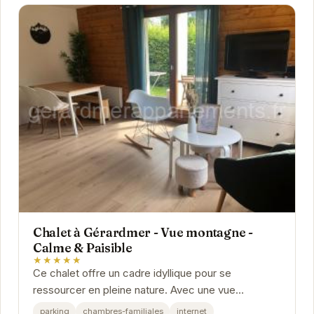
Chalet à Gérardmer - Vue montagne -
Calme & Paisible
★★★★★
Ce chalet offre un cadre idyllique pour se
ressourcer en pleine nature. Avec une vue
imprenable sur les montagnes, vous pourrez
parking
chambres-familiales
internet