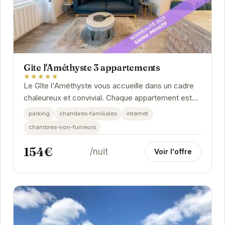
Gîte l'Améthyste 3 appartements
★★★★★
Le Gîte l'Améthyste vous accueille dans un cadre
chaleureux et convivial. Chaque appartement est
soigneusement décoré et équipé pour vous...
parking
chambres-familiales
internet
chambres-non-fumeurs
154€
/nuit
Voir l'offre