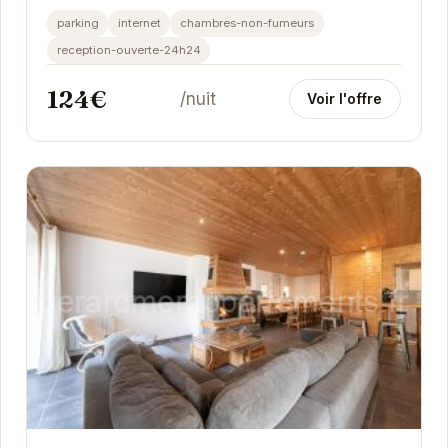
idéal pour les amoureux de la nature et...
parking
internet
chambres-non-fumeurs
reception-ouverte-24h24
124€
/nuit
Voir l'offre