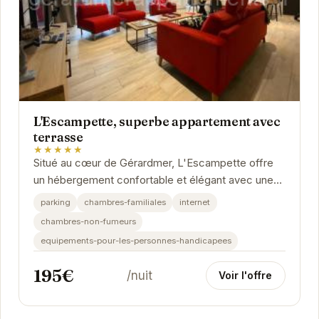
L'Escampette, superbe appartement avec
terrasse
★★★★★
Situé au cœur de Gérardmer, L'Escampette offre
un hébergement confortable et élégant avec une
magnifique terrasse. Idéal pour les familles et...
parking
chambres-familiales
internet
chambres-non-fumeurs
equipements-pour-les-personnes-handicapees
195€
/nuit
Voir l'offre