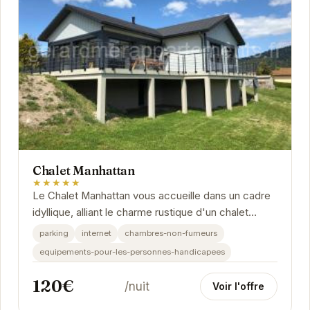
Chalet Manhattan
★★★★★
Le Chalet Manhattan vous accueille dans un cadre
idyllique, alliant le charme rustique d'un chalet
traditionnel au confort moderne. Profitez d'un...
parking
internet
chambres-non-fumeurs
equipements-pour-les-personnes-handicapees
120€
/nuit
Voir l'offre