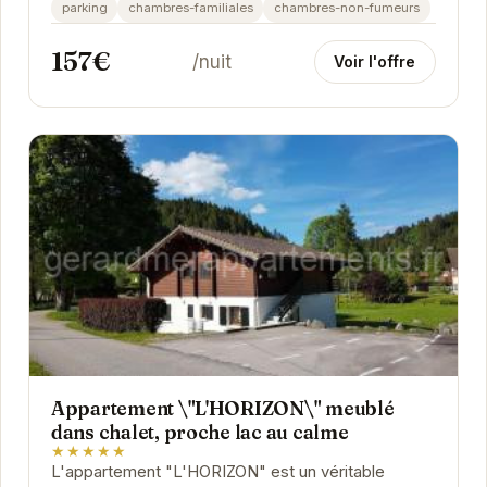
moderne. Sa terrasse, véritable atout charme,
parking
chambres-familiales
chambres-non-fumeurs
vous...
157€
/nuit
Voir l'offre
Appartement \"L'HORIZON\" meublé
dans chalet, proche lac au calme
★★★★★
L'appartement "L'HORIZON" est un véritable