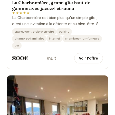
La Charbonnière, grand gîte haut-de-
gamme avec jacuzzi et sauna
★★★★★
La Charbonnière est bien plus qu'un simple gîte ;
c'est une invitation à la détente et au bien-être. Son
jacuzzi et son sauna privés vous...
spa-et-centre-de-bien-etre
parking
chambres-familiales
internet
chambres-non-fumeurs
bar
800€
/nuit
Voir l'offre