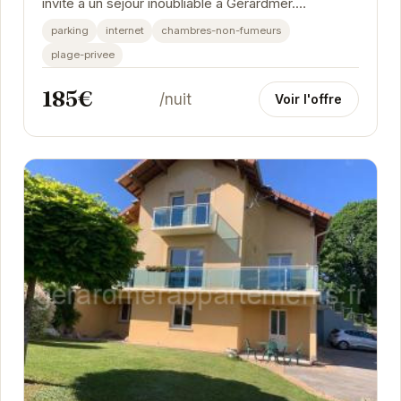
invite à un séjour inoubliable à Gérardmer.
Appréciez le confort de ses installations et la...
parking
internet
chambres-non-fumeurs
plage-privee
185€
/nuit
Voir l'offre