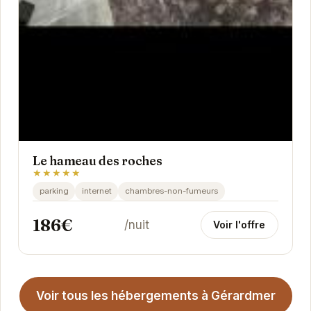
Le hameau des roches
★★★★★
parking
internet
chambres-non-fumeurs
186€
/nuit
Voir l'offre
Voir tous les hébergements à Gérardmer