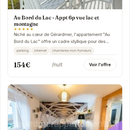
Au Bord du Lac - Appt 6p vue lac et
montagne
★★★★★
Niché au cœur de Gérardmer, l'appartement "Au
Bord du Lac" offre un cadre idyllique pour des
vacances reposantes. Avec ses 6 pièces
parking
internet
chambres-non-fumeurs
spacieuses et...
154€
/nuit
Voir l'offre