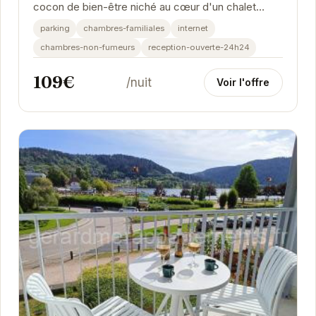
cocon de bien-être niché au cœur d'un chalet
traditionnel. Son emplacement privilégié, à
parking
chambres-familiales
internet
proximité...
chambres-non-fumeurs
reception-ouverte-24h24
109€
/nuit
Voir l'offre