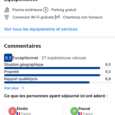
Piscine extérieure
Parking gratuit
Connexion Wi-Fi gratuite
Chambres non-fumeurs
Voir tous les équipements et services
Commentaires
9,5
Exceptionnel
·
27 expériences vécues
Avec une note de 9.5
exceptionnel
Situation géographique
9,5
Propreté
9,5
Rapport qualité/prix
8,8
Voir plus
Ce que les personnes ayant séjourné ici ont adoré :
Elodie
Pascal
France
France