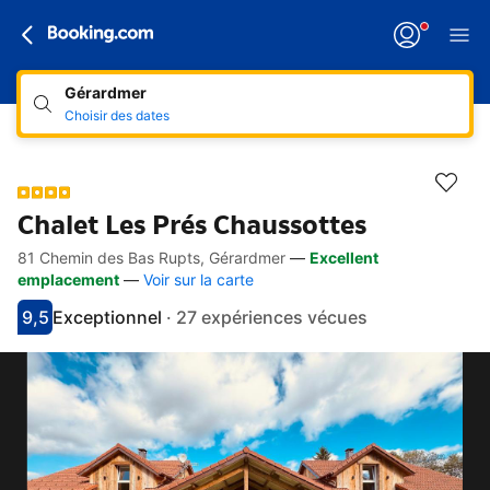
Gérardmer
Choisir des dates
Chalet Les Prés Chaussottes
81 Chemin des Bas Rupts, Gérardmer
—
Excellent
Accès rapides
Aller à la description
Aller aux équipements
Aller aux hébergements
Aller aux conditions
emplacement
—
Voir sur la carte
9,5
Exceptionnel
·
27 expériences vécues
Avec une note de 9.5
exceptionnel