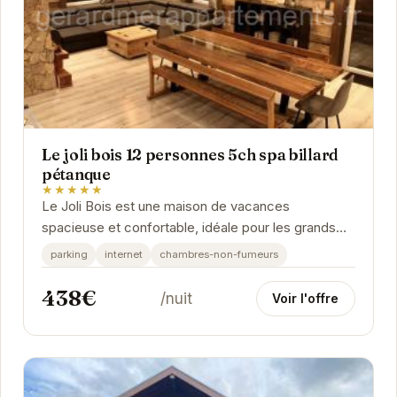
Le joli bois 12 personnes 5ch spa billard
pétanque
★★★★★
Le Joli Bois est une maison de vacances
spacieuse et confortable, idéale pour les grands
groupes. Profitez du spa pour vous détendre après
parking
internet
chambres-non-fumeurs
une...
438€
/nuit
Voir l'offre