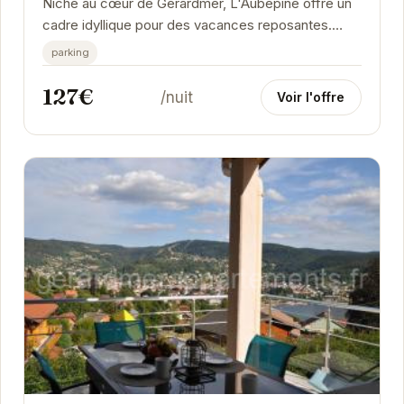
Niché au cœur de Gérardmer, L'Aubépine offre un
cadre idyllique pour des vacances reposantes.
Avec sa vue imprenable sur le lac et son...
parking
127€
/nuit
Voir l'offre