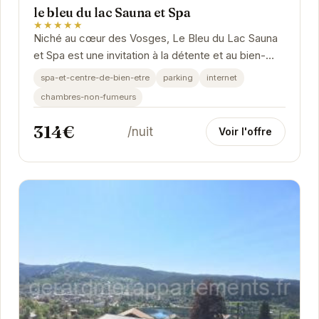
le bleu du lac Sauna et Spa
★★★★★
Niché au cœur des Vosges, Le Bleu du Lac Sauna
et Spa est une invitation à la détente et au bien-
être. Avec son atmosphère apaisante et ses...
spa-et-centre-de-bien-etre
parking
internet
chambres-non-fumeurs
314€
/nuit
Voir l'offre