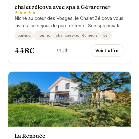
chalet zélcova avec spa à Gérardmer
★★★★★
Niché au cœur des Vosges, le Chalet Zélcova vous
invite à un séjour de pure détente. Son spa privatif
vous promet des moments de relaxation...
parking
internet
chambres-non-fumeurs
bar
448€
/nuit
Voir l'offre
La Renouée