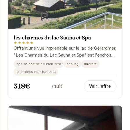
les charmes du lac Sauna et Spa
★★★★★
Offrant une vue imprenable sur le lac de Gérardmer,
"Les Charmes du Lac Sauna et Spa" est l'endroit
idéal pour une escapade relaxante.
spa-et-centre-de-bien-etre
parking
internet
chambres-non-fumeurs
318€
/nuit
Voir l'offre