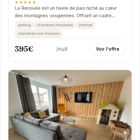
★★★★★
La Renouée est un havre de paix niché au cœur
des montagnes vosgiennes. Offrant un cadre
idyllique pour une escapade romantique ou des
parking
chambres-familiales
internet
vacances en...
chambres-non-fumeurs
395€
/nuit
Voir l'offre