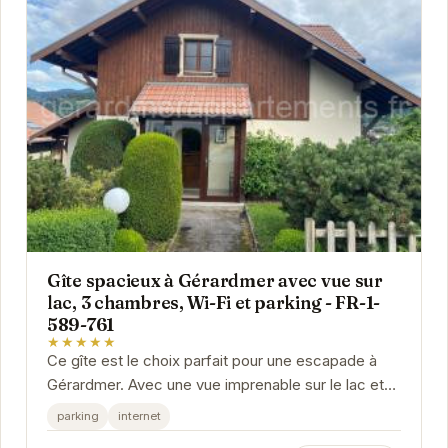
Gîte spacieux à Gérardmer avec vue sur
lac, 3 chambres, Wi-Fi et parking - FR-1-
589-761
★★★★★
Ce gîte est le choix parfait pour une escapade à
Gérardmer. Avec une vue imprenable sur le lac et
des équipements modernes, vous vous sentirez...
parking
internet