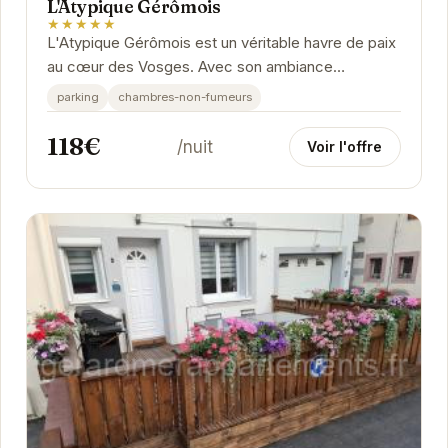
L'Atypique Gérômois
★★★★★
L'Atypique Gérômois est un véritable havre de paix
au cœur des Vosges. Avec son ambiance
chaleureuse et son décor élégant, cet
parking
chambres-non-fumeurs
établissement...
118€
/nuit
Voir l'offre