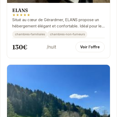
ELANS
★★★★★
Situé au cœur de Gérardmer, ELANS propose un
hébergement élégant et confortable. Idéal pour les
familles et les voyageurs en quête de...
chambres-familiales
chambres-non-fumeurs
130€
/nuit
Voir l'offre