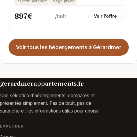
navette-aeroport
plage-privee
897€
/nuit
Voir l'offre
Voir tous les hébergements à Gérardmer
gerardmerappartements.fr
Une sélection d'hébergements, comparés et
présentés simplement. Pas de bruit, pas de
surenchère : les informations utiles pour choisir.
EXPLORER