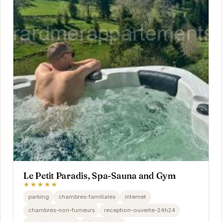
Le Petit Paradis, Spa-Sauna and Gym
★★★★★
parking
chambres-familiales
internet
chambres-non-fumeurs
reception-ouverte-24h24