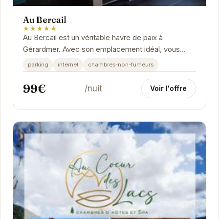
Au Bercail
★★★★★
Au Bercail est un véritable havre de paix à
Gérardmer. Avec son emplacement idéal, vous
pourrez profiter pleinement des activités de la
parking
internet
chambres-non-fumeurs
région,...
99€
/nuit
Voir l'offre