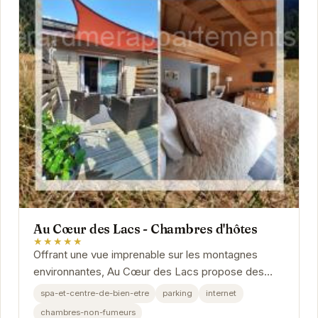
Au Cœur des Lacs - Chambres d'hôtes
★★★★★
Offrant une vue imprenable sur les montagnes
environnantes, Au Cœur des Lacs propose des
chambres décorées avec goût et dotées
spa-et-centre-de-bien-etre
parking
internet
d'équipements...
chambres-non-fumeurs