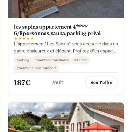
les sapins appartement 4****
6/8personnes,sauna,parking privé
★★★★★
L'appartement "Les Sapins" vous accueille dans un
cadre chaleureux et élégant. Profitez d'un espace
de vie spacieux et confortable, idéal pour des...
parking
chambres-familiales
internet
chambres-non-fumeurs
187€
/nuit
Voir l'offre