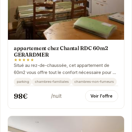
appartement chez Chantal RDC 60m2
GERARDMER
★★★★★
Situé au rez-de-chaussée, cet appartement de
60m2 vous offre tout le confort nécessaire pour un
séjour agréable à Gérardmer. Lumineux et...
parking
chambres-familiales
chambres-non-fumeurs
98€
/nuit
Voir l'offre