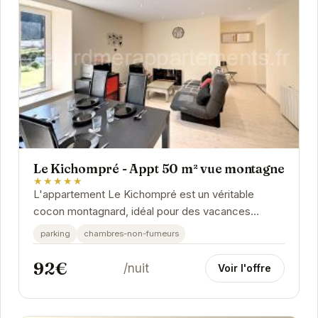
Le Kichompré - Appt 50 m² vue montagne
★★★★★
L'appartement Le Kichompré est un véritable
cocon montagnard, idéal pour des vacances
ressourçantes. Son emplacement privilégié offre
parking
chambres-non-fumeurs
un accès...
92€
/nuit
Voir l'offre