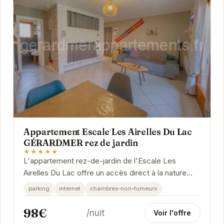
Appartement Escale Les Airelles Du Lac
GÉRARDMER rez de jardin
★★★★★
L'appartement rez-de-jardin de l'Escale Les
Airelles Du Lac offre un accès direct à la nature
environnante. Profitez d'un séjour confortable et...
parking
internet
chambres-non-fumeurs
98€
/nuit
Voir l'offre