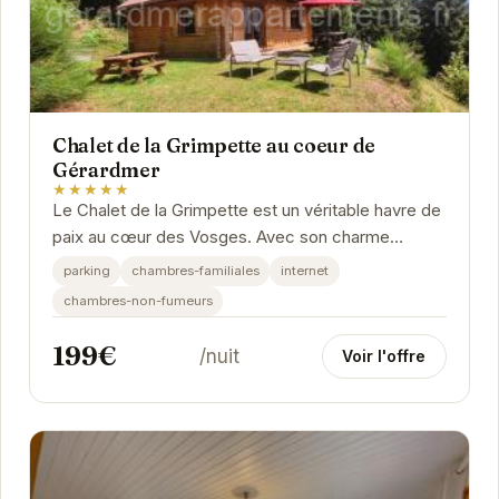
Chalet de la Grimpette au coeur de
Gérardmer
★★★★★
Le Chalet de la Grimpette est un véritable havre de
paix au cœur des Vosges. Avec son charme
authentique et ses équipements modernes, il offre
parking
chambres-familiales
internet
un...
chambres-non-fumeurs
199€
/nuit
Voir l'offre