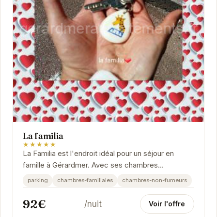
La familia
★★★★★
La Familia est l'endroit idéal pour un séjour en
famille à Gérardmer. Avec ses chambres
spacieuses et confortables, son emplacement
parking
chambres-familiales
chambres-non-fumeurs
privilégié...
92€
/nuit
Voir l'offre