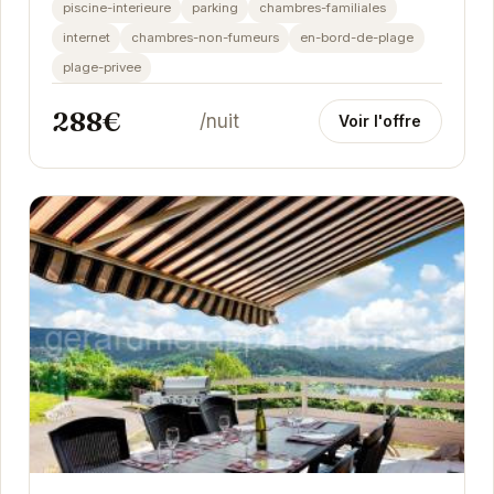
relaxante. Avec une plage privée, une piscine...
piscine-interieure
parking
chambres-familiales
internet
chambres-non-fumeurs
en-bord-de-plage
plage-privee
288€
/nuit
Voir l'offre