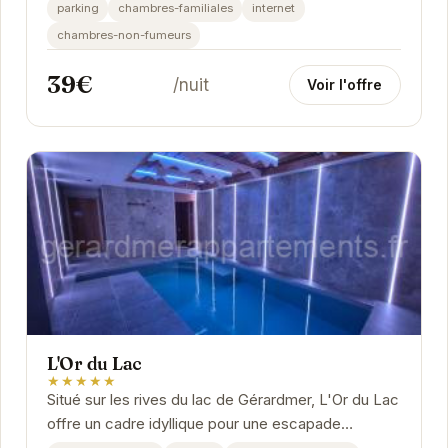
à Gérardmer, cet établissement propose des...
parking
chambres-familiales
internet
chambres-non-fumeurs
39€
/nuit
Voir l'offre
L'Or du Lac
★★★★★
Situé sur les rives du lac de Gérardmer, L'Or du Lac
offre un cadre idyllique pour une escapade