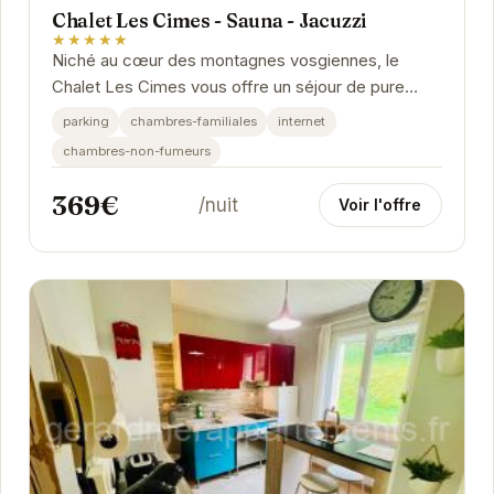
Chalet Les Cimes - Sauna - Jacuzzi
★★★★★
Niché au cœur des montagnes vosgiennes, le
Chalet Les Cimes vous offre un séjour de pure
détente.
parking
chambres-familiales
internet
chambres-non-fumeurs
369€
/nuit
Voir l'offre