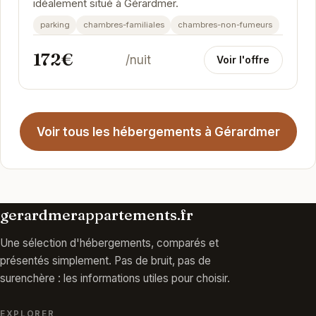
idéalement situé à Gérardmer.
parking
chambres-familiales
chambres-non-fumeurs
172€
/nuit
Voir l'offre
Voir tous les hébergements à Gérardmer
gerardmerappartements.fr
Une sélection d'hébergements, comparés et
présentés simplement. Pas de bruit, pas de
surenchère : les informations utiles pour choisir.
EXPLORER