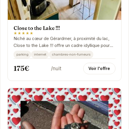
Close to the Lake !!!
★★★★★
Niché au cœur de Gérardmer, à proximité du lac,
Close to the Lake !!! offre un cadre idyllique pour
vos vacances. Apprécié pour son...
parking
internet
chambres-non-fumeurs
175€
/nuit
Voir l'offre