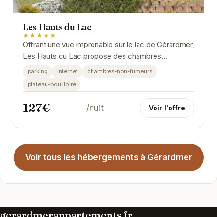
Les Hauts du Lac
★★★★★
Offrant une vue imprenable sur le lac de Gérardmer,
Les Hauts du Lac propose des chambres
élégantes et confortables. Chaque détail a été
parking
internet
chambres-non-fumeurs
pensé...
plateau-bouilloire
127€
/nuit
Voir l'offre
Voir tous les hébergements à Gérardmer
gerardmerappartements.fr