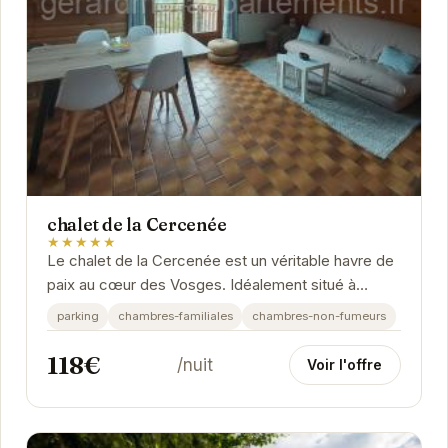
chalet de la Cercenée
★★★★★
Le chalet de la Cercenée est un véritable havre de
paix au cœur des Vosges. Idéalement situé à
Gérardmer, ce chalet vous offre un cadre...
parking
chambres-familiales
chambres-non-fumeurs
118€
/nuit
Voir l'offre