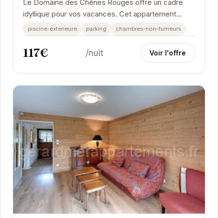
Le Domaine des Chênes Rouges offre un cadre
idyllique pour vos vacances. Cet appartement
spacieux et confortable est équipé pour accueillir...
piscine-exterieure
parking
chambres-non-fumeurs
117€
/nuit
Voir l'offre