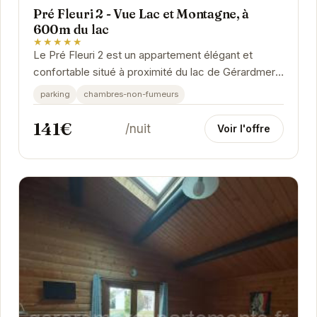
Pré Fleuri 2 - Vue Lac et Montagne, à
600m du lac
★★★★★
Le Pré Fleuri 2 est un appartement élégant et
confortable situé à proximité du lac de Gérardmer.
Offrant une vue imprenable sur le lac et les...
parking
chambres-non-fumeurs
141€
/nuit
Voir l'offre