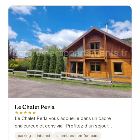
Le Chalet Perla
★★★★★
Le Chalet Perla vous accueille dans un cadre
chaleureux et convivial. Profitez d'un séjour
relaxant au cœur de la nature, avec un accès facile
parking
internet
chambres-non-fumeurs