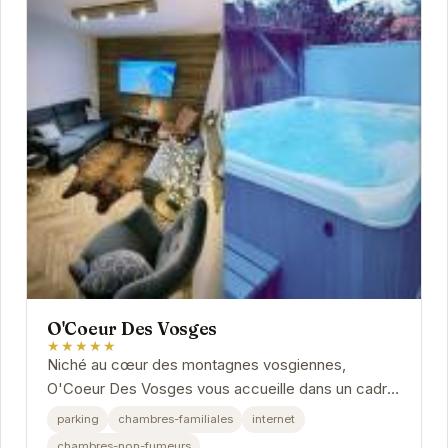
O'Coeur Des Vosges
★★★★★
Niché au cœur des montagnes vosgiennes,
O'Coeur Des Vosges vous accueille dans un cadre
chaleureux et convivial.
parking
chambres-familiales
internet
chambres-non-fumeurs