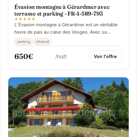
Évasion montagne à Gérardmer avec
terrasse et parking - FR-1-589-793
★★★★★
L'Évasion montagne à Gérardmer est un véritable
havre de paix au cœur des Vosges. Avec sa
terrasse ensoleillée, son parking privé et son...
parking
internet
650€
/nuit
Voir l'offre