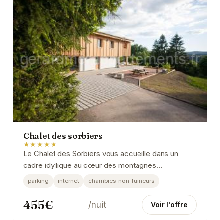
Chalet des sorbiers
★★★★★
Le Chalet des Sorbiers vous accueille dans un
cadre idyllique au cœur des montagnes
vosgiennes. Profitez d'un séjour relaxant dans ce
parking
internet
chambres-non-fumeurs
chalet...
455€
/nuit
Voir l'offre