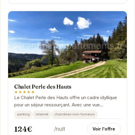
Chalet Perle des Hauts
★★★★★
Le Chalet Perle des Hauts offre un cadre idyllique
pour un séjour ressourçant. Avec une vue
imprenable sur les montagnes environnantes,
parking
internet
chambres-non-fumeurs
vous...
124€
/nuit
Voir l'offre