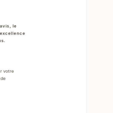
vis, le
excellence
us.
r votre
 de