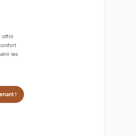
offrir
confort
érir les
enant !