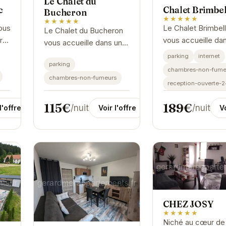
Le Chalet du
c
Chalet Brimbel
Bucheron
★★★★★
★★★★★
ous
Le Chalet Brimbel
Le Chalet du Bucheron
dre
vous accueille da
vous accueille dans un
.
cadre chaleureux 
cadre chaleureux et
parking
internet
 de
convivial. Profitez
parking
authentique. Profitez du
chambres-non-fume
séjour relaxant a
chambres-non-fumeurs
confort moderne et des
reception-ouverte-
des montagnes
équipements pratiques
vosgiennes.
pour un...
115€
189€
/nuit
/nuit
Voir l'offre
l'offre
Vo
CHEZ JOSY
★★★★★
Niché au cœur de