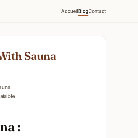
Accueil
Blog
Contact
 With Sauna
auna
aisible
na :