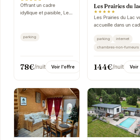
Offrant un cadre
Les Prairies du la
★★★★★
idyllique et paisible, Les
Les Prairies du Lac v
Dryades est l'endroit
accueille dans un ca
idéal pour se
idyllique à Gérardmer
ressourcer. Les
parking
parking
internet
Profitez du calme et
appartements, décorés
la sérénité de cet
chambres-non-fumeurs
avec goût, offrent tout
établissement,
le...
idéalement...
78€
144€
/nuit
/nuit
Voir l'offre
Voir 