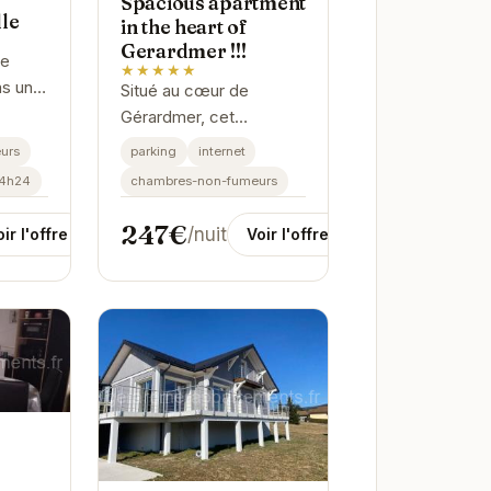
Spacious apartment
le
in the heart of
Gerardmer !!!
le
★★★★★
ns un
Situé au cœur de
et
Gérardmer, cet
 d'un
appartement spacieux
parking
internet
urs
u cœur
offre un hébergement
chambres-non-fumeurs
24h24
confortable et bien
équipé. Proche de
247€
/nuit
Voir l'offre
ir l'offre
toutes les commodités,
il est...