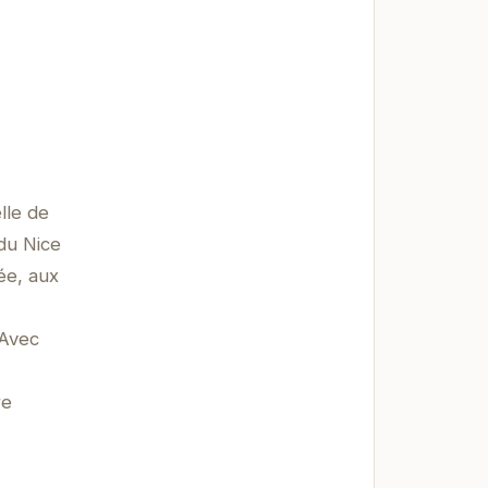
lle de
du Nice
ée, aux
 Avec
re