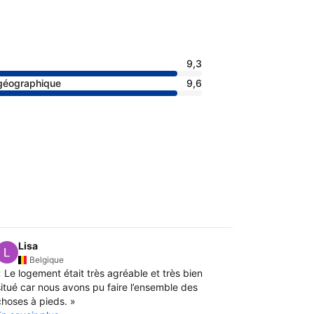
9,3
 géographique
9,6
Lisa
Genev
G
Belgique
Fran
«
Le logement était très agréable et très bien
«
Endroit ag
situé car nous avons pu faire l’ensemble des
inconfortab
choses à pieds.
»
En savoir pl