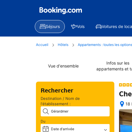
Séjours
Vols
Voitures de loca
Accueil
Hôtels
Appartements : toutes les option
Infos sur les
Vue d'ensemble
appartements et ta
Rechercher
Che
Destination / Nom de
l'établissement :
18 
Exc
situ
Du
géo
Date d'arrivée
+