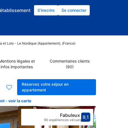
établissement
S'inscrire
Se connecter
a et Lolo - Le Nordique (Appartement), (France)
Mentions légales et
Commentaires clients
infos importantes
(90)
Réservez votre séjour en
appartement
 - voir la carte
Fabuleux
9,1
Avec une not
fabuleux
90 expériences vécues