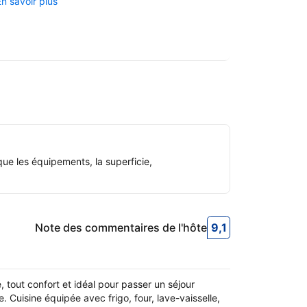
En savoir plus
ue les équipements, la superficie,
Note des commentaires de l'hôte
9,1
9,1
Note des commen
tout confort et idéal pour passer un séjour
. Cuisine équipée avec frigo, four, lave-vaisselle,