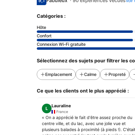
9,1
Fabuleux
·
90 expériences vécues
Voir
Avec une note de 9.1
fabuleux
Catégories :
Hôte
Confort
Connexion Wi-Fi gratuite
Sélectionnez des sujets pour filtrer les 
Emplacement
Calme
Propreté
Ce que les clients ont le plus apprécié :
Lauraline
L
France
«
On a apprécié le fait d'être assez proche du
centre ville, et du lac, avec une jolie vue et
plusieurs balades à proximité (à pieds !). C'étai