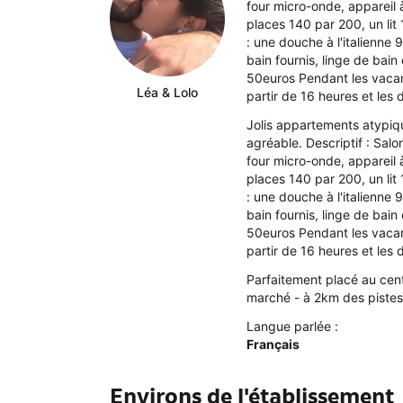
four micro-onde, appareil à
places 140 par 200, un li
: une douche à l'italienne 
bain fournis, linge de bain 
50euros Pendant les vacanc
Léa & Lolo
partir de 16 heures et les 
Jolis appartements atypiq
agréable. Descriptif : Salo
four micro-onde, appareil à
places 140 par 200, un li
: une douche à l'italienne 
bain fournis, linge de bain 
50euros Pendant les vacanc
partir de 16 heures et les 
Parfaitement placé au cen
marché - à 2km des pistes
Langue parlée :
Français
Environs de l'établissement