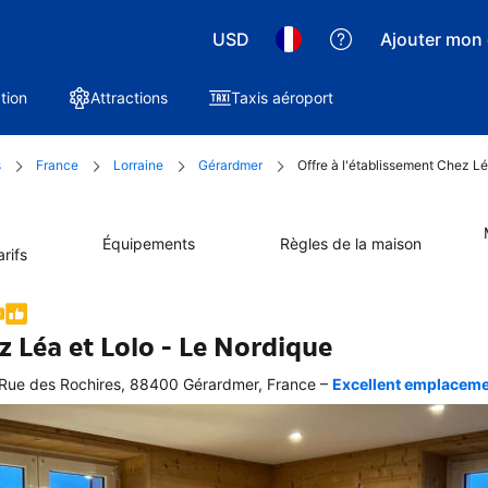
USD
Ajouter mon 
tion
Attractions
Taxis aéroport
s
France
Lorraine
Gérardmer
Offre à l'établissement Chez Lé
Équipements
Règles de la maison
rifs
z Léa et Lolo - Le Nordique
–
Rue des Rochires, 88400 Gérardmer, France
Excellent emplacement
ellente
ation 
graphique 