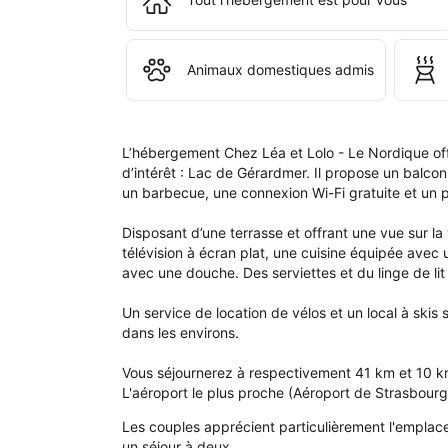
Che
Léa
et 
Lolo
Animaux domestiques admis
- 
Le 
Nor
L’hébergement Chez Léa et Lolo - Le Nordique offr
d’intérêt : Lac de Gérardmer. Il propose un balco
un barbecue, une connexion Wi-Fi gratuite et un pa
Disposant d’une terrasse et offrant une vue sur l
télévision à écran plat, une cuisine équipée avec un
avec une douche. Des serviettes et du linge de li
Un service de location de vélos et un local à skis s
dans les environs.

Vous séjournerez à respectivement 41 km et 10 km 
L'aéroport le plus proche (Aéroport de Strasbour
Les couples apprécient particulièrement l'emplace
un séjour à deux.