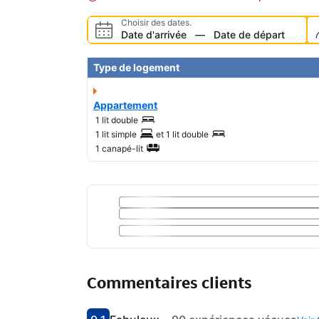
Choisir des dates.
Date d'arrivée
—
Date de départ
Type de logement
Appartement
1 lit double
1 lit simple
et
1 lit double
1 canapé-lit
Commentaires clients