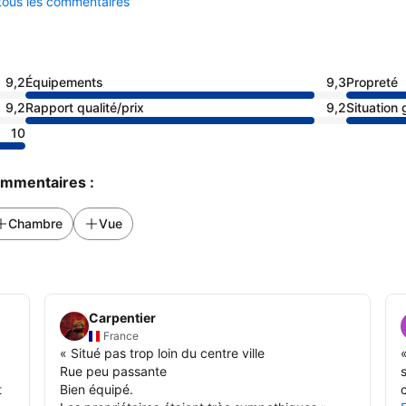
 tous les commentaires
9,2
Équipements
9,3
Propreté
9,2
Rapport qualité/prix
9,2
Situation
10
commentaires :
Chambre
Vue
Carpentier
France
«
Situé pas trop loin du centre ville
Rue peu passante
t
Bien équipé.