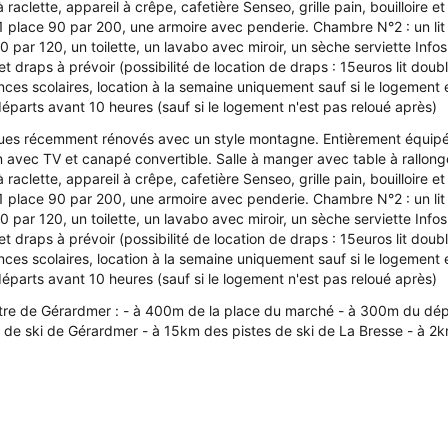
 raclette, appareil à crêpe, cafetière Senseo, grille pain, bouilloire e
t 1 place 90 par 200, une armoire avec penderie. Chambre N°2 : un l
90 par 120, un toilette, un lavabo avec miroir, un sèche serviette Infos
et draps à prévoir (possibilité de location de draps : 15euros lit doubl
es scolaires, location à la semaine uniquement sauf si le logement es
départs avant 10 heures (sauf si le logement n'est pas reloué après)
ues récemment rénovés avec un style montagne. Entièrement équipé, 
n avec TV et canapé convertible. Salle à manger avec table à rallonge
 raclette, appareil à crêpe, cafetière Senseo, grille pain, bouilloire e
t 1 place 90 par 200, une armoire avec penderie. Chambre N°2 : un l
90 par 120, un toilette, un lavabo avec miroir, un sèche serviette Infos
et draps à prévoir (possibilité de location de draps : 15euros lit doubl
es scolaires, location à la semaine uniquement sauf si le logement es
départs avant 10 heures (sauf si le logement n'est pas reloué après)
tre de Gérardmer : - à 400m de la place du marché - à 300m du dép
 de ski de Gérardmer - à 15km des pistes de ski de La Bresse - à 2k