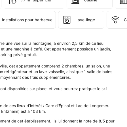
z 
 
 
Installations pour barbecue
Lave-linge
C
dique.
e une vue sur la montagne, à environ 2,5 km de ce lieu 
n et une machine à café. Cet appartement possède un jardin, 
rking privé gratuit.

a ville, cet appartement comprend 2 chambres, un salon, une 
 réfrigérateur et un lave-vaisselle, ainsi que 1 salle de bains 
t moyennant des frais supplémentaires.

ont disponibles sur place, et vous pourrez pratiquer le ski 
de ces lieux d’intérêt : Gare d'Épinal et Lac de Longemer. 
g Entzheim) est à 103 km.
ment de cet établissement. Ils lui donnent la note de
9,5
pour