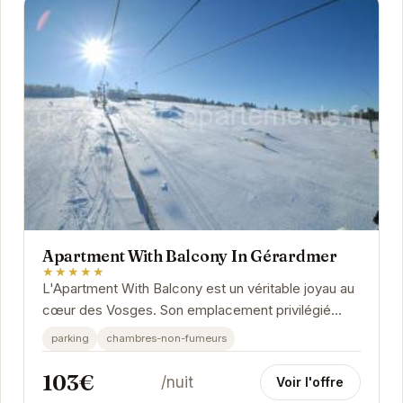
Apartment With Balcony In Gérardmer
★★★★★
L'Apartment With Balcony est un véritable joyau au
cœur des Vosges. Son emplacement privilégié
offre un accès rapide aux pistes de ski en hiver...
parking
chambres-non-fumeurs
103€
/nuit
Voir l'offre