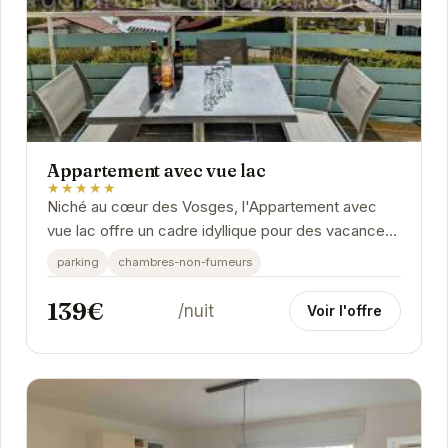
Appartement avec vue lac
★★★★★
Niché au cœur des Vosges, l'Appartement avec
vue lac offre un cadre idyllique pour des vacances
reposantes. Son emplacement privilégié au bord
parking
chambres-non-fumeurs
du...
139€
/nuit
Voir l'offre