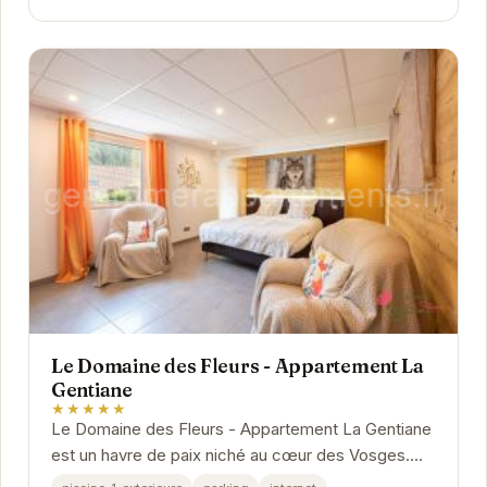
Le Domaine des Fleurs - Appartement La
Gentiane
★★★★★
Le Domaine des Fleurs - Appartement La Gentiane
est un havre de paix niché au cœur des Vosges.
Offrant un cadre idyllique pour des vacances...