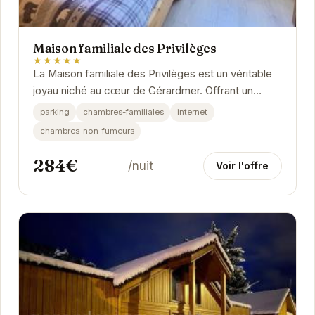
Maison familiale des Privilèges
★★★★★
La Maison familiale des Privilèges est un véritable
joyau niché au cœur de Gérardmer. Offrant un
cadre idyllique pour des vacances en famille ou...
parking
chambres-familiales
internet
chambres-non-fumeurs
284€
/nuit
Voir l'offre