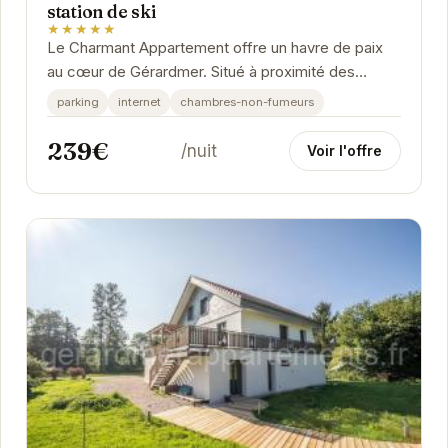
station de ski
★★★★★
Le Charmant Appartement offre un havre de paix
au cœur de Gérardmer. Situé à proximité des
attractions principales, il permet un accès facile...
parking
internet
chambres-non-fumeurs
239€
/nuit
Voir l'offre