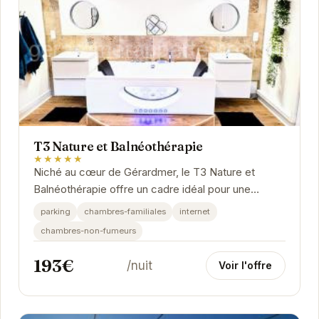
T3 Nature et Balnéothérapie
★★★★★
Niché au cœur de Gérardmer, le T3 Nature et
Balnéothérapie offre un cadre idéal pour une
escapade ressourçante. Appréciez le confort de
parking
chambres-familiales
internet
cet...
chambres-non-fumeurs
193€
/nuit
Voir l'offre