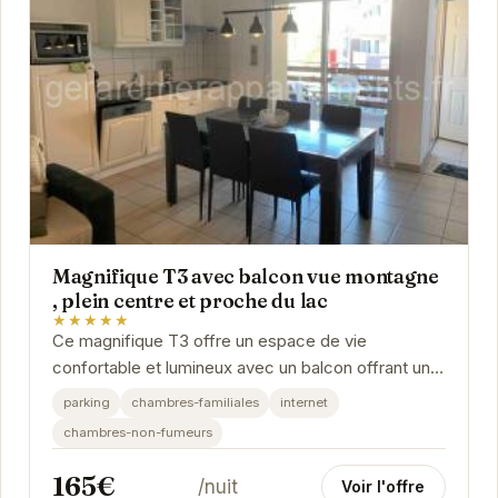
Magnifique T3 avec balcon vue montagne
, plein centre et proche du lac
★★★★★
Ce magnifique T3 offre un espace de vie
confortable et lumineux avec un balcon offrant une
vue imprenable sur les montagnes. Sa situation
parking
chambres-familiales
internet
idéale en...
chambres-non-fumeurs
165€
/nuit
Voir l'offre