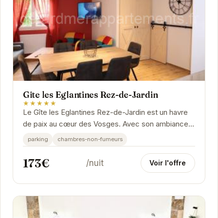
Gîte les Eglantines Rez-de-Jardin
★★★★★
Le Gîte les Eglantines Rez-de-Jardin est un havre
de paix au cœur des Vosges. Avec son ambiance
chaleureuse et ses équipements modernes, il
parking
chambres-non-fumeurs
offre...
173€
/nuit
Voir l'offre