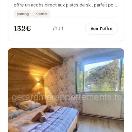
offre un accès direct aux pistes de ski, parfait pour
les passionnés de glisse. Avec ses 3 chambres...
parking
internet
132€
/nuit
Voir l'offre