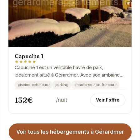
Capucine 1
★★★★★
Capucine 1 est un véritable havre de paix,
idéalement situé à Gérardmer. Avec son ambiance
chaleureuse et ses équipements modernes, il offre
piscine-exterieure
parking
chambres-non-fumeurs
un...
132€
/nuit
Voir l'offre
Voir tous les hébergements à Gérardmer