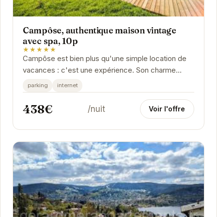
Campôse, authentique maison vintage
avec spa, 10p
★★★★★
Campôse est bien plus qu'une simple location de
vacances : c'est une expérience. Son charme
vintage, son spa relaxant et son emplacement idéal
parking
internet
à...
438€
/nuit
Voir l'offre