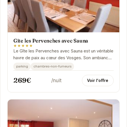
Gîte les Pervenches avec Sauna
★★★★★
Le Gîte les Pervenches avec Sauna est un véritable
havre de paix au cœur des Vosges. Son ambiance
chaleureuse et ses équipements modernes vous...
parking
chambres-non-fumeurs
269€
/nuit
Voir l'offre