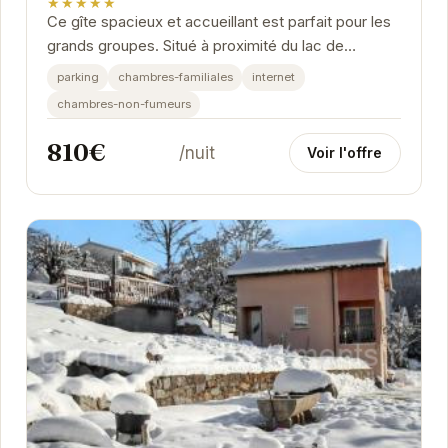
★★★★★
Ce gîte spacieux et accueillant est parfait pour les
grands groupes. Situé à proximité du lac de
Gérardmer, il offre un cadre idéal pour des...
parking
chambres-familiales
internet
chambres-non-fumeurs
810€
/nuit
Voir l'offre