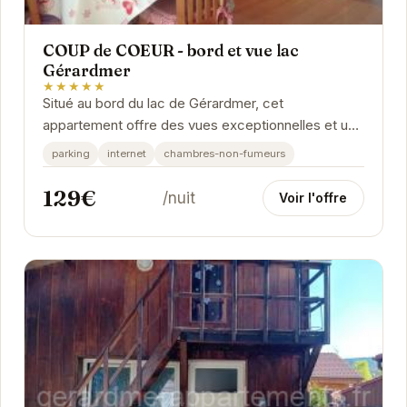
COUP de COEUR - bord et vue lac
Gérardmer
★★★★★
Situé au bord du lac de Gérardmer, cet
appartement offre des vues exceptionnelles et un
accès privilégié aux activités de la région.
parking
internet
chambres-non-fumeurs
129€
/nuit
Voir l'offre