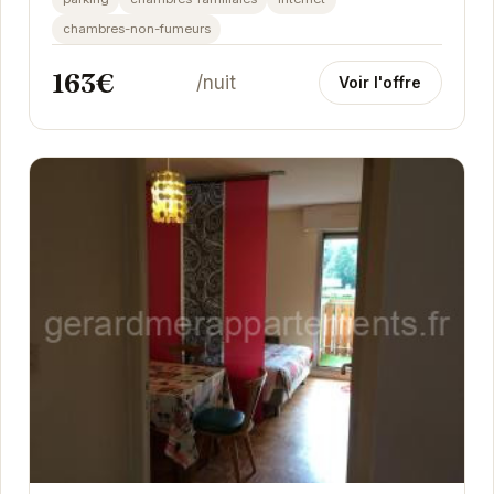
vous...
chambres-non-fumeurs
163€
/nuit
Voir l'offre