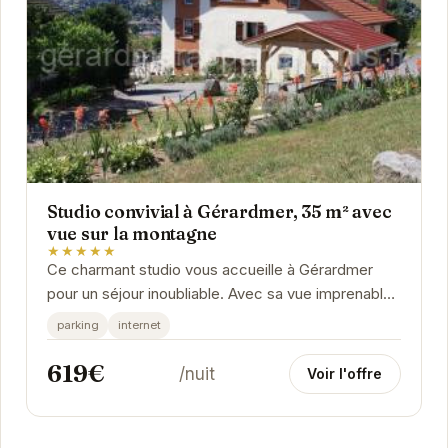
Studio convivial à Gérardmer, 35 m² avec
vue sur la montagne
★★★★★
Ce charmant studio vous accueille à Gérardmer
pour un séjour inoubliable. Avec sa vue imprenable
sur la montagne, son ambiance chaleureuse et
parking
internet
ses...
619€
/nuit
Voir l'offre