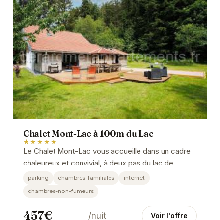
Chalet Mont-Lac à 100m du Lac
★★★★★
Le Chalet Mont-Lac vous accueille dans un cadre
chaleureux et convivial, à deux pas du lac de
Gérardmer et à proximité des sentiers de...
parking
chambres-familiales
internet
chambres-non-fumeurs
457€
/nuit
Voir l'offre