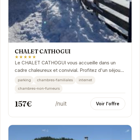
CHALET CATHOGUI
★★★★★
Le CHALET CATHOGUI vous accueille dans un
cadre chaleureux et convivial. Profitez d'un séjour
relaxant dans ce chalet confortable, idéalement...
parking
chambres-familiales
internet
chambres-non-fumeurs
157€
/nuit
Voir l'offre