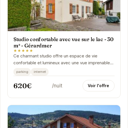
Studio confortable avec vue sur le lac - 30
m² - Gérardmer
★★★★★
Ce charmant studio offre un espace de vie
confortable et lumineux avec une vue imprenable
sur le lac. Il est équipé d'une kitchenette, d'une
parking
internet
salle...
620€
/nuit
Voir l'offre