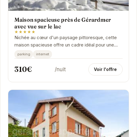
Maison spacieuse près de Gérardmer
avec vue sur le lac
★★★★★
Nichée au cœur d'un paysage pittoresque, cette
maison spacieuse offre un cadre idéal pour une
escapade à Gérardmer. Avec sa vue imprenable
parking
internet
sur...
310€
/nuit
Voir l'offre