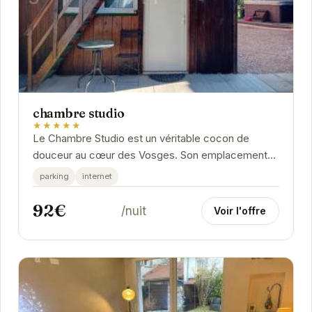
chambre studio
★★★★★
Le Chambre Studio est un véritable cocon de
douceur au cœur des Vosges. Son emplacement
privilégié vous permet de profiter pleinement des...
parking
internet
92€
/nuit
Voir l'offre