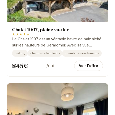
Chalet 1907, pleine vue lac
★★★★★
Le Chalet 1907 est un véritable havre de paix niché
sur les hauteurs de Gérardmer. Avec sa vue
imprenable sur le lac, il offre un cadre idyllique...
parking
chambres-familiales
chambres-non-fumeurs
845€
/nuit
Voir l'offre