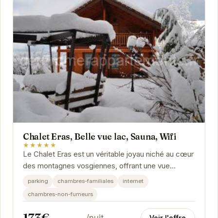
Chalet Eras, Belle vue lac, Sauna, Wifi
★★★★★
Le Chalet Eras est un véritable joyau niché au cœur
des montagnes vosgiennes, offrant une vue
imprenable sur le lac de Gérardmer. Avec son
parking
chambres-familiales
internet
sauna...
chambres-non-fumeurs
173€
/nuit
Voir l'offre