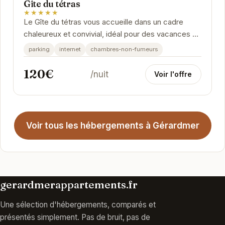
Gîte du tétras
★★★★★
Le Gîte du tétras vous accueille dans un cadre
chaleureux et convivial, idéal pour des vacances en
famille ou entre amis. Profitez d'un séjour au...
parking
internet
chambres-non-fumeurs
120€
/nuit
Voir l'offre
Voir tous les hébergements à Gérardmer
gerardmerappartements.fr
Une sélection d'hébergements, comparés et
présentés simplement. Pas de bruit, pas de