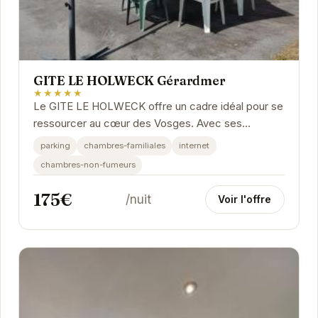
GITE LE HOLWECK Gérardmer
★★★★★
Le GITE LE HOLWECK offre un cadre idéal pour se
ressourcer au cœur des Vosges. Avec ses
équipements modernes et son ambiance
parking
chambres-familiales
internet
chaleureuse, il est...
chambres-non-fumeurs
175€
/nuit
Voir l'offre