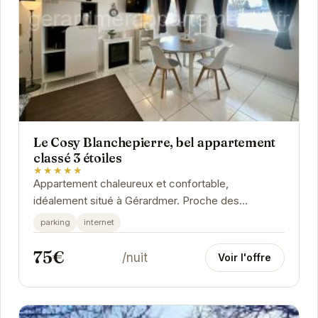
Le Cosy Blanchepierre, bel appartement
classé 3 étoiles
★★★★★
Appartement chaleureux et confortable,
idéalement situé à Gérardmer. Proche des
commerces et des activités, il offre un cadre
parking
internet
parfait pour des...
75€
/nuit
Voir l'offre