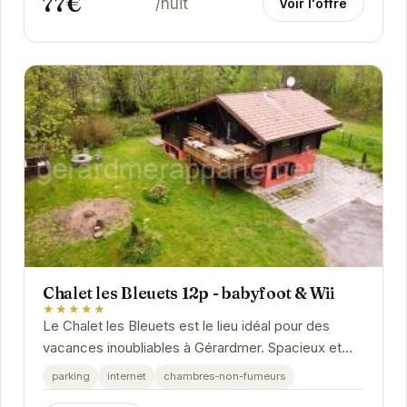
77€
/nuit
Voir l'offre
Chalet les Bleuets 12p - babyfoot & Wii
★★★★★
Le Chalet les Bleuets est le lieu idéal pour des
vacances inoubliables à Gérardmer. Spacieux et
confortable, il peut accueillir jusqu'à 12...
parking
internet
chambres-non-fumeurs