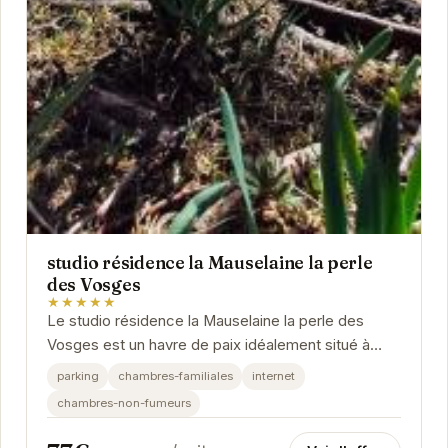
studio résidence la Mauselaine la perle
des Vosges
★★★★★
Le studio résidence la Mauselaine la perle des
Vosges est un havre de paix idéalement situé à
Gérardmer. Profitez d'un séjour relaxant dans un...
parking
chambres-familiales
internet
chambres-non-fumeurs