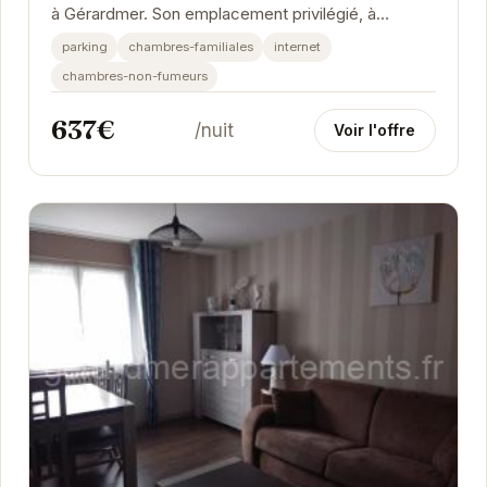
à Gérardmer. Son emplacement privilégié, à
proximité du lac et du centre-ville, en fait...
parking
chambres-familiales
internet
chambres-non-fumeurs
637€
/nuit
Voir l'offre