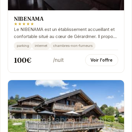
NIBENAMA
★★★★★
Le NIBENAMA est un établissement accueillant et
confortable situé au cœur de Gérardmer. Il propose
des chambres bien équipées et un service...
parking
internet
chambres-non-fumeurs
100€
/nuit
Voir l'offre