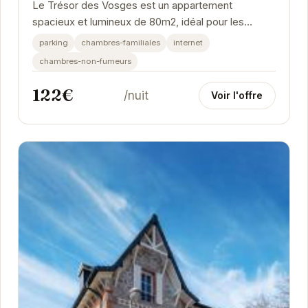
Le Trésor des Vosges est un appartement
spacieux et lumineux de 80m2, idéal pour les
familles de 4 à 6 personnes. Situé à Gérardmer, il
parking
chambres-familiales
internet
offre...
chambres-non-fumeurs
122€
/nuit
Voir l'offre