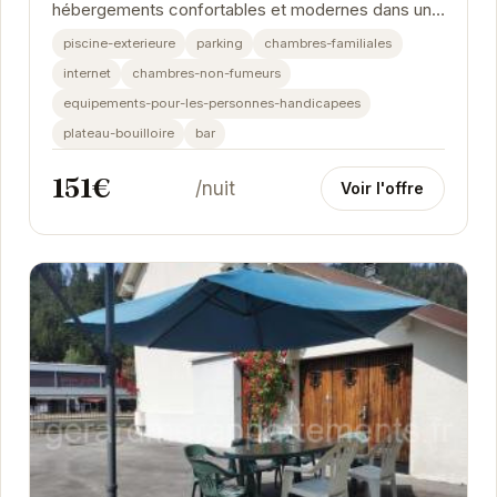
hébergements confortables et modernes dans un
cadre naturel exceptionnel. Que vous choisissiez
piscine-exterieure
parking
chambres-familiales
une Tiny...
internet
chambres-non-fumeurs
equipements-pour-les-personnes-handicapees
plateau-bouilloire
bar
151€
/nuit
Voir l'offre