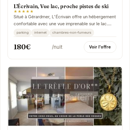
L'Écrivain, Vue lac, proche pistes de ski
★★★★★
Situé à Gérardmer, L'Écrivain offre un hébergement
confortable avec une vue imprenable sur le lac.
Proche des pistes de ski, il est idéal pour...
parking
internet
chambres-non-fumeurs
180€
/nuit
Voir l'offre