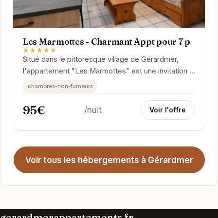
Les Marmottes - Charmant Appt pour 7 p
★★★★★
Situé dans le pittoresque village de Gérardmer,
l'appartement "Les Marmottes" est une invitation à
la détente et à la découverte. Son...
chambres-non-fumeurs
95€
/nuit
Voir l'offre
Voir tous les hébergements à Gérardmer
gerardmerappartements.fr