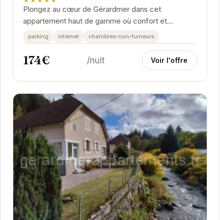
Plongez au cœur de Gérardmer dans cet
appartement haut de gamme où confort et
élégance se rencontrent. Idéalement situé, il offre
parking
internet
chambres-non-fumeurs
un accès...
174€
/nuit
Voir l'offre