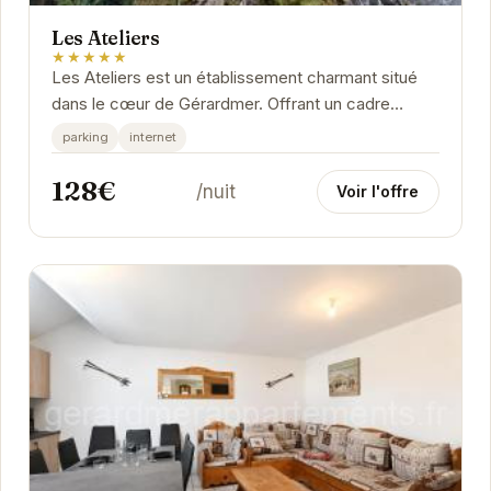
Les Ateliers
★★★★★
Les Ateliers est un établissement charmant situé
dans le cœur de Gérardmer. Offrant un cadre
confortable et accueillant, il est idéal pour un...
parking
internet
128€
/nuit
Voir l'offre