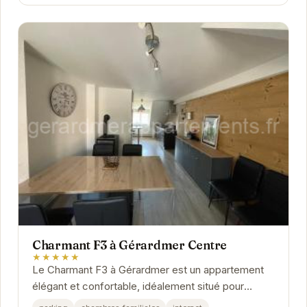
Charmant F3 à Gérardmer Centre
★★★★★
Le Charmant F3 à Gérardmer est un appartement
élégant et confortable, idéalement situé pour
explorer la ville et ses environs. Profitez d'un...