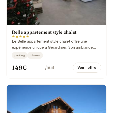
Belle appartement style chalet
★★★★★
Le Belle appartement style chalet offre une
expérience unique à Gérardmer. Son ambiance
chaleureuse et son emplacement privilégié en font
parking
internet
le...
149€
/nuit
Voir l'offre