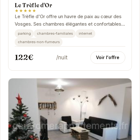
Le Trèfle d'Or
★★★★★
Le Trèfle d'Or offre un havre de paix au cœur des
Vosges. Ses chambres élégantes et confortables
vous garantissent un séjour relaxant. Profitez...
parking
chambres-familiales
internet
chambres-non-fumeurs
122€
/nuit
Voir l'offre