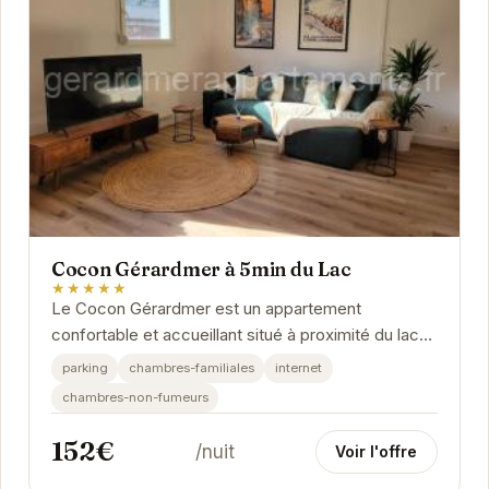
Cocon Gérardmer à 5min du Lac
★★★★★
Le Cocon Gérardmer est un appartement
confortable et accueillant situé à proximité du lac
de Gérardmer. Il offre un cadre idéal pour un
parking
chambres-familiales
internet
séjour...
chambres-non-fumeurs
152€
/nuit
Voir l'offre