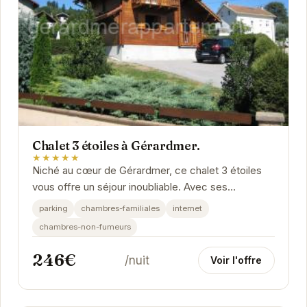
Chalet 3 étoiles à Gérardmer.
★★★★★
Niché au cœur de Gérardmer, ce chalet 3 étoiles
vous offre un séjour inoubliable. Avec ses
équipements modernes et son ambiance
parking
chambres-familiales
internet
chaleureuse, il...
chambres-non-fumeurs
246€
/nuit
Voir l'offre