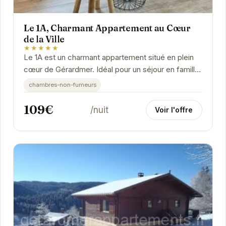
Le 1A, Charmant Appartement au Cœur
de la Ville
★★★★★
Le 1A est un charmant appartement situé en plein
cœur de Gérardmer. Idéal pour un séjour en famille
ou entre amis, il offre un espace...
chambres-non-fumeurs
109€
/nuit
Voir l'offre