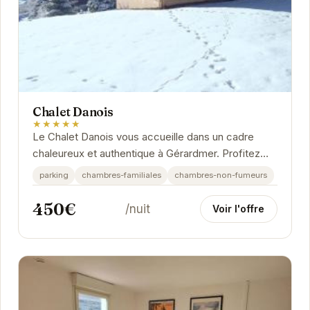
Chalet Danois
★★★★★
Le Chalet Danois vous accueille dans un cadre
chaleureux et authentique à Gérardmer. Profitez
d'un séjour confortable au cœur des montagnes...
parking
chambres-familiales
chambres-non-fumeurs
450€
/nuit
Voir l'offre