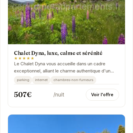
Chalet Dyna, luxe, calme et sérénité
★★★★★
Le Chalet Dyna vous accueille dans un cadre
exceptionnel, alliant le charme authentique d'un
chalet de montagne au confort moderne. Ses
parking
internet
chambres-non-fumeurs
espaces de...
507€
/nuit
Voir l'offre