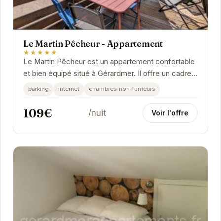
Le Martin Pêcheur - Appartement
★★★★★
Le Martin Pêcheur est un appartement confortable
et bien équipé situé à Gérardmer. Il offre un cadre
idéal pour des vacances relaxantes en...
parking
internet
chambres-non-fumeurs
109€
/nuit
Voir l'offre