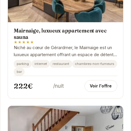
Mairnaige, luxueux appartement avec
sauna
★★★★★
Niché au cœur de Gérardmer, le Mairnaige est un
luxueux appartement offrant un espace de détente
exceptionnel. Son sauna privatif vous invite à...
parking
internet
restaurant
chambres-non-fumeurs
bar
222€
/nuit
Voir l'offre