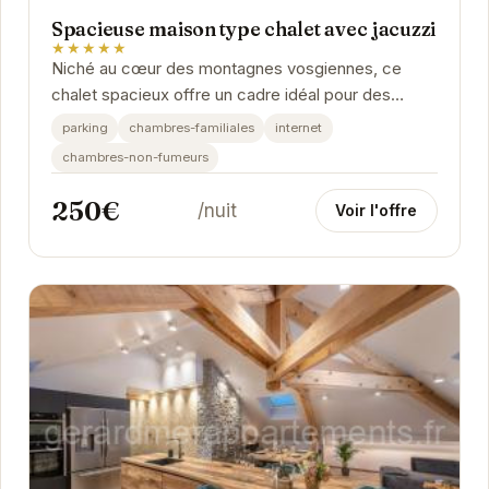
Spacieuse maison type chalet avec jacuzzi
★★★★★
Niché au cœur des montagnes vosgiennes, ce
chalet spacieux offre un cadre idéal pour des
vacances relaxantes. Avec son jacuzzi privé, son...
parking
chambres-familiales
internet
chambres-non-fumeurs
250€
/nuit
Voir l'offre