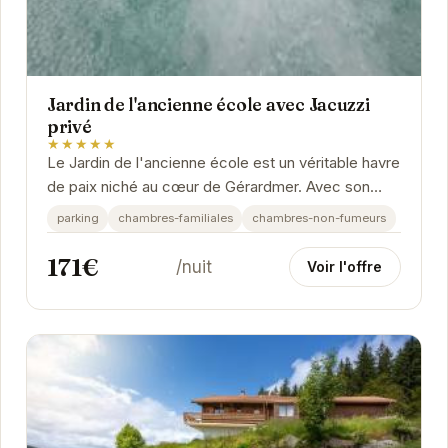
Jardin de l'ancienne école avec Jacuzzi
privé
★★★★★
Le Jardin de l'ancienne école est un véritable havre
de paix niché au cœur de Gérardmer. Avec son
jacuzzi privé, il offre un cadre idéal pour...
parking
chambres-familiales
chambres-non-fumeurs
171€
/nuit
Voir l'offre