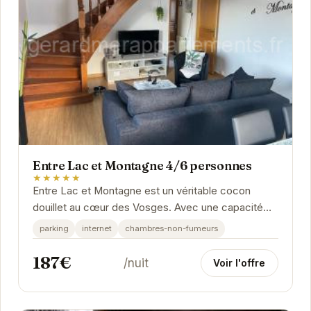
Entre Lac et Montagne 4/6 personnes
★★★★★
Entre Lac et Montagne est un véritable cocon
douillet au cœur des Vosges. Avec une capacité
d'accueil de 4 à 6 personnes, cet appartement
parking
internet
chambres-non-fumeurs
offre...
187€
/nuit
Voir l'offre