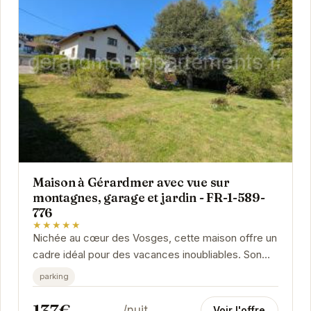
Maison à Gérardmer avec vue sur
montagnes, garage et jardin - FR-1-589-
776
★★★★★
Nichée au cœur des Vosges, cette maison offre un
cadre idéal pour des vacances inoubliables. Son
emplacement privilégié vous permettra de...
parking
137€
/nuit
Voir l'offre