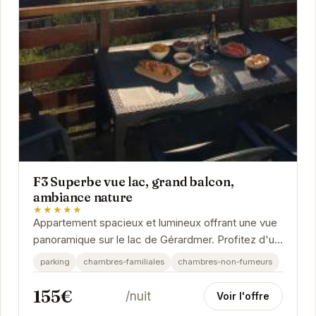
F3 Superbe vue lac, grand balcon,
ambiance nature
★★★★★
Appartement spacieux et lumineux offrant une vue
panoramique sur le lac de Gérardmer. Profitez d'un
grand balcon pour vos repas en plein air et...
parking
chambres-familiales
chambres-non-fumeurs
155€
/nuit
Voir l'offre