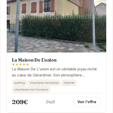
La Maison De L'union
★★★★★
La Maison De L'union est un véritable joyau niché
au cœur de Gérardmer. Son atmosphère
chaleureuse et son charme authentique vous
parking
chambres-familiales
internet
invitent à la...
chambres-non-fumeurs
209€
/nuit
Voir l'offre