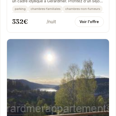
un cadre idyllique à Gérardmer. Profitez d'un séjour
relaxant dans ce chalet confortable et...
parking
chambres-familiales
chambres-non-fumeurs
332€
/nuit
Voir l'offre