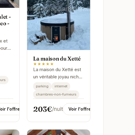
let -
eo -
x et
pour
s ou
La maison du Xetté
 son
★★★★★
La maison du Xetté est
éo,
un véritable joyau niché
s
urs
au cœur des montagnes
parking
internet
vosgiennes. Son
chambres-non-fumeurs
emplacement privilégié
offre un accès facile
203€
/nuit
oir l'offre
Voir l'offre
aux...