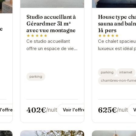
Studio accueillant à
House type cha
Gérardmer 31 m²
sauna and baln
e
avec vue montagne
14 pers
★★★★★
★★★★★
Ce studio accueillant
Ce chalet spacieu
offre un espace de vie
luxueux est idéal 
confortable et lumineux
les grands groupe
avec une vue
les familles. Avec
imprenable sur les
sauna et son baln
parking
internet
parking
montagnes. Profitez
vous pourrez vou
chambres-non-fume
d'une cuisine équipée,...
détendre après...
402€
625€
/nuit
/nuit
l'offre
Voir l'offre
V