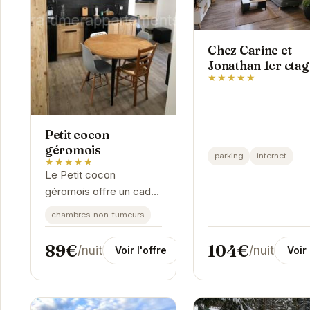
Chez Carine et
Jonathan 1er etag
★★★★★
Petit cocon
géromois
parking
internet
★★★★★
Le Petit cocon
géromois offre un cadre
idéal pour une escapade
chambres-non-fumeurs
romantique ou des
vacances en famille.
104€
89€
/nuit
/nuit
Voir 
Voir l'offre
Son charme authentique
et son emplacement...