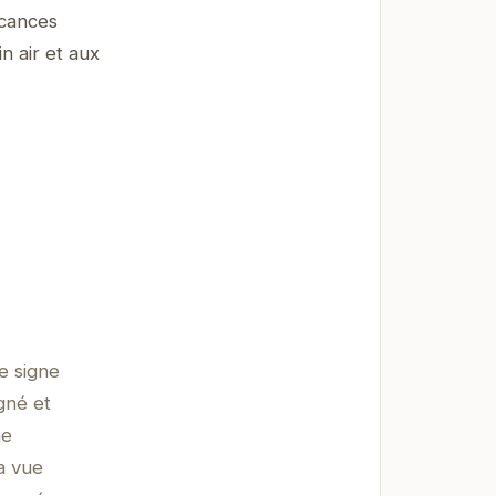
acances
n air et aux
e signe
gné et
ne
a vue