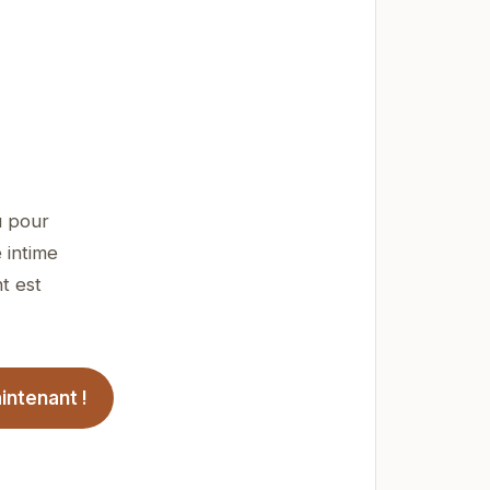
u pour
 intime
t est
ntenant !