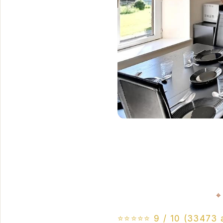
⭐⭐⭐⭐⭐ 9 / 10 (33473 