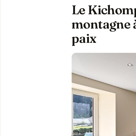
Le Kichomp
montagne à
paix