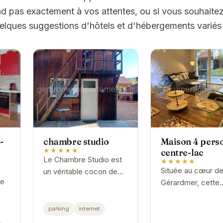
d pas exactement à vos attentes, ou si vous souhaitez
uelques suggestions d'hôtels et d'hébergements variés
-
chambre studio
Maison 4 pers
★★★★★
centre-lac
Le Chambre Studio est
★★★★★
Située au cœur d
un véritable cocon de
de
Gérardmer, cette
douceur au cœur des
maison offre un a
Vosges. Son
es
privilégié aux attr
emplacement privilégié
parking
internet
 et
locales et à la be
vous permet de profiter