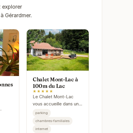
 explorer
 à Gérardmer.
Chalet Mont-Lac à
onnes
100m du Lac
★★★★★
Le Chalet Mont-Lac
e
vous accueille dans un
cadre chaleureux et
parking
ccès
convivial, à deux pas du
chambres-familiales
actions
lac de Gérardmer et à
internet
auté
proximité des sentiers