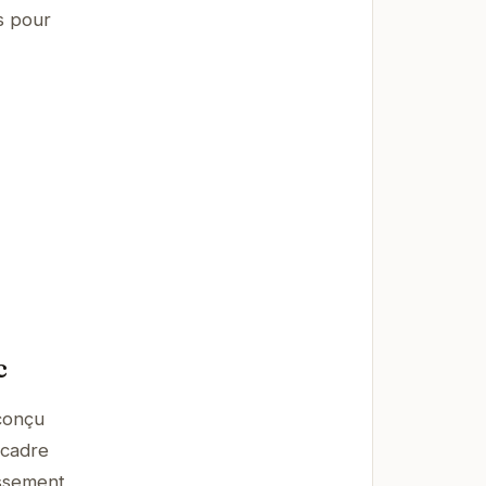
s pour
c
conçu
 cadre
issement