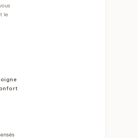
vous
t le
moigne
confort
pensés