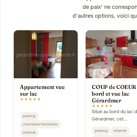
de paix' ne correspon
d'autres options, voici q
Appartement vue
COUP de COEUR 
sur lac
bord et vue lac
★★★★★
Gérardmer
★★★★★
Situé au bord du lac 
parking
Gérardmer, cet
chambres-familiales
appartement offre d
parking
internet
internet
vues exceptionnelles