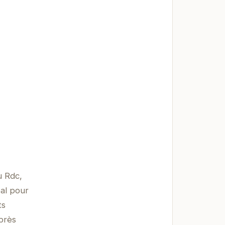
u Rdc,
al pour
ts
Après