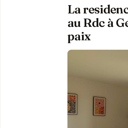
La residenc
au Rdc à G
paix