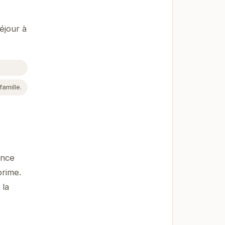
éjour à
amille.
ence
prime.
 la