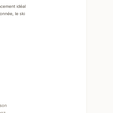
acement idéal
onnée, le ski
 son
hez