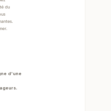
ité du
ous
nantes.
mer.
gne d'une
yageurs.