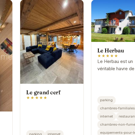
Le Herbau
★★★★★
Le Herbau est un
véritable havre de
niché au cœur de
Vosges. Avec son
emplacement idéal,
Le grand cerf
offre un accès fac
★★★★★
parking
aux nombreuses..
chambres-familiales
internet
restauran
chambres-non-fume
equipements-pour-l
parking
internet