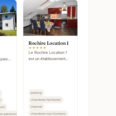
Rochire Location 1
★★★★★
Le Rochire Location 1
est un établissement
 paix
charmant situé à
s
Gérardmer, offrant un
cadre idéal pour un
 il
séjour relaxant. Avec
ile
ses chambres...
.
parking
chambres-familiales
t
internet
urs
chambres-non-fumeurs
es-personnes-handicapees