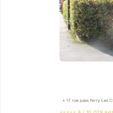
17 rue jules ferry Les
⭐⭐⭐⭐⭐ 9 / 10 (179 avi