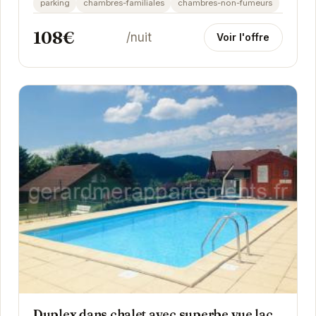
parking
chambres-familiales
chambres-non-fumeurs
108€
/nuit
Voir l'offre
Duplex dans chalet avec superbe vue lac