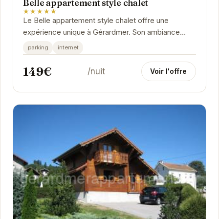
Belle appartement style chalet
★★★★★
Le Belle appartement style chalet offre une
expérience unique à Gérardmer. Son ambiance
chaleureuse et son emplacement privilégié en font
parking
internet
le...
149€
/nuit
Voir l'offre