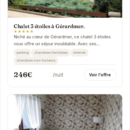
Chalet 3 étoiles à Gérardmer.
★★★★★
Niché au cœur de Gérardmer, ce chalet 3 étoiles
vous offre un séjour inoubliable. Avec ses
équipements modernes et son ambiance
parking
chambres-familiales
internet
chaleureuse, il...
chambres-non-fumeurs
246€
/nuit
Voir l'offre