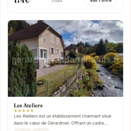
174€
/nuit
Voir l'offre
Les Ateliers
★★★★★
Les Ateliers est un établissement charmant situé
dans le cœur de Gérardmer. Offrant un cadre
confortable et accueillant, il est idéal pour un...