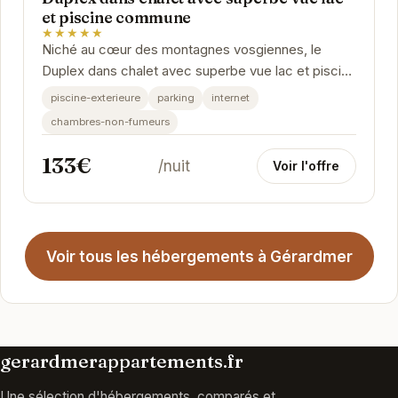
et piscine commune
★★★★★
Niché au cœur des montagnes vosgiennes, le
Duplex dans chalet avec superbe vue lac et piscine
commune vous offre un cadre idyllique pour une...
piscine-exterieure
parking
internet
chambres-non-fumeurs
133€
/nuit
Voir l'offre
Voir tous les hébergements à Gérardmer
gerardmerappartements.fr
Une sélection d'hébergements, comparés et