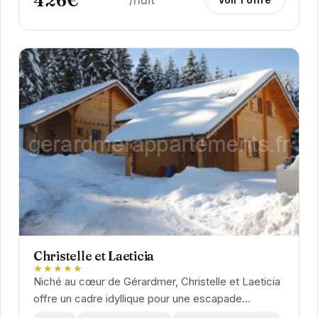
426€
/nuit
Christelle et Laeticia
★★★★★
Niché au cœur de Gérardmer, Christelle et Laeticia
offre un cadre idyllique pour une escapade
romantique ou des vacances en famille. Avec son...