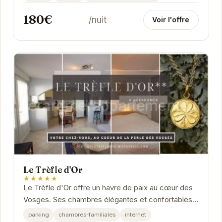
180€
/nuit
Voir l'offre
Le Trèfle d'Or
★★★★★
Le Trèfle d'Or offre un havre de paix au cœur des
Vosges. Ses chambres élégantes et confortables
vous garantissent un séjour relaxant. Profitez...
parking
chambres-familiales
internet