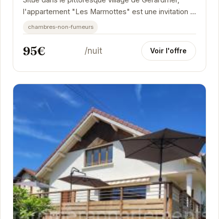
Situé dans le pittoresque village de Gérardmer,
l'appartement "Les Marmottes" est une invitation à
la détente et à la découverte. Son...
chambres-non-fumeurs
95€
/nuit
Voir l'offre