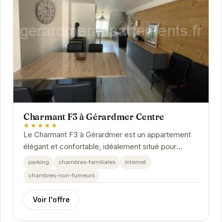
Charmant F3 à Gérardmer Centre
★★★★★
Le Charmant F3 à Gérardmer est un appartement
élégant et confortable, idéalement situé pour
explorer la ville et ses environs. Profitez d'un...
parking
chambres-familiales
internet
chambres-non-fumeurs
Voir l'offre