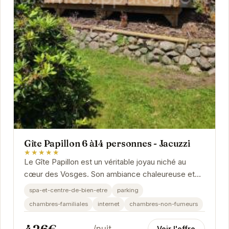
Gîte Papillon 6 à14 personnes - Jacuzzi
★★★★★
Le Gîte Papillon est un véritable joyau niché au
cœur des Vosges. Son ambiance chaleureuse et
ses équipements de luxe, incluant un jacuzzi,
spa-et-centre-de-bien-etre
parking
vous...
chambres-familiales
internet
chambres-non-fumeurs
Voir l'offre