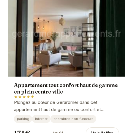
Appartement tout confort haut de gamme
en plein centre ville
★★★★★
Plongez au cœur de Gérardmer dans cet
appartement haut de gamme où confort et
élégance se rencontrent. Idéalement situé, il offre
parking
internet
chambres-non-fumeurs
un accès...