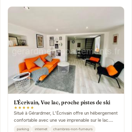
L'Écrivain, Vue lac, proche pistes de ski
★★★★★
Situé à Gérardmer, L'Écrivain offre un hébergement
confortable avec une vue imprenable sur le lac.
Proche des pistes de ski, il est idéal pour...
parking
internet
chambres-non-fumeurs