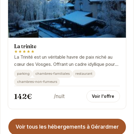
La trinite
★★★★★
La Trinité est un véritable havre de paix niché au
cœur des Vosges. Offrant un cadre idyllique pour
les amoureux de la nature et les vacanciers...
parking
chambres-familiales
restaurant
chambres-non-fumeurs
142€
/nuit
Voir l'offre
Voir tous les hébergements à Gérardmer