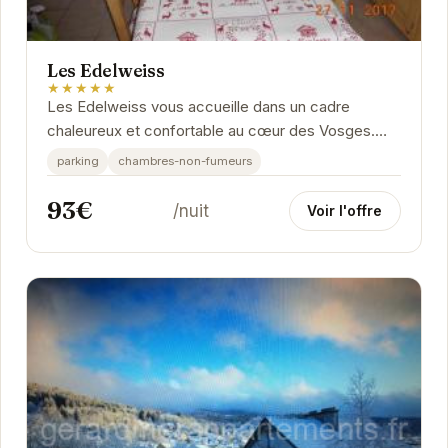
Les Edelweiss
★★★★★
Les Edelweiss vous accueille dans un cadre
chaleureux et confortable au cœur des Vosges.
Profitez d'un séjour relaxant dans cet
parking
chambres-non-fumeurs
appartement...
93€
/nuit
Voir l'offre