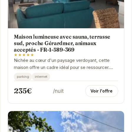
Maison lumineuse avec sauna, terrasse
sud, proche Gérardmer, animaux
acceptés - FR-1-589-369
★★★★★
Nichée au cœur d'un paysage verdoyant, cette
maison offre un cadre idéal pour se ressourcer.
Son sauna privatif et sa terrasse exposée plein
parking
internet
sud...
235€
/nuit
Voir l'offre