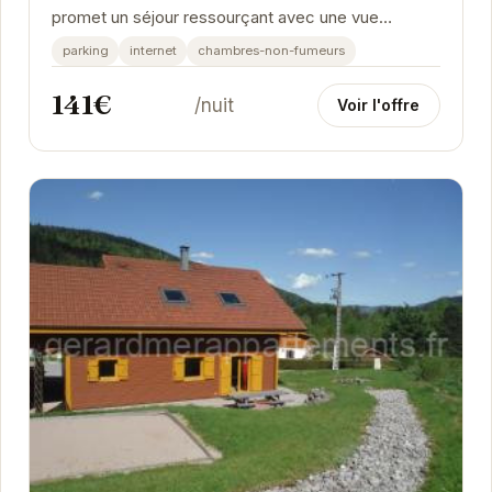
promet un séjour ressourçant avec une vue
imprenable sur le lac de Gérardmer. Son
parking
internet
chambres-non-fumeurs
emplacement...
141€
/nuit
Voir l'offre