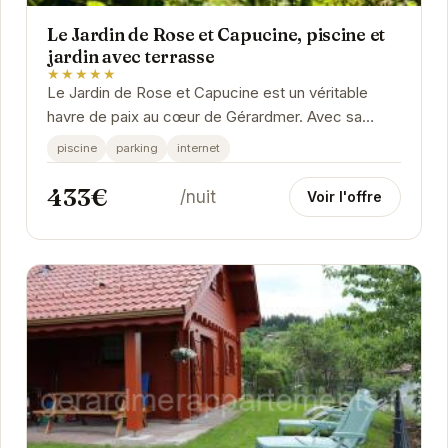
Le Jardin de Rose et Capucine, piscine et
jardin avec terrasse
★★★★★
Le Jardin de Rose et Capucine est un véritable
havre de paix au cœur de Gérardmer. Avec sa
piscine privée et son jardin luxuriant, il offre un...
piscine
parking
internet
433€
/nuit
Voir l'offre