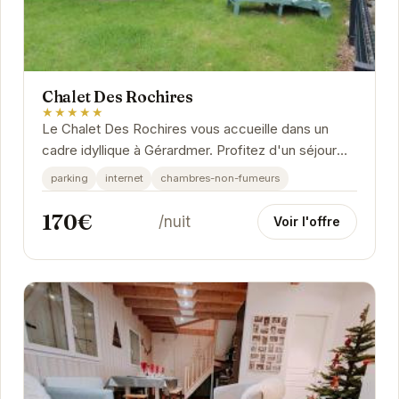
Chalet Des Rochires
★★★★★
Le Chalet Des Rochires vous accueille dans un
cadre idyllique à Gérardmer. Profitez d'un séjour
relaxant dans ce chalet confortable et bien...
parking
internet
chambres-non-fumeurs
170€
/nuit
Voir l'offre