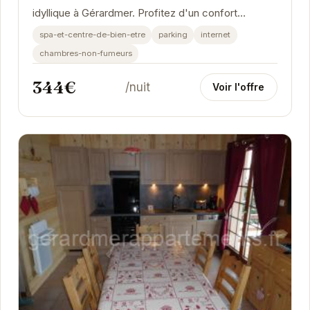
idyllique à Gérardmer. Profitez d'un confort
exceptionnel et d'une vue imprenable sur le lac....
spa-et-centre-de-bien-etre
parking
internet
chambres-non-fumeurs
344€
/nuit
Voir l'offre