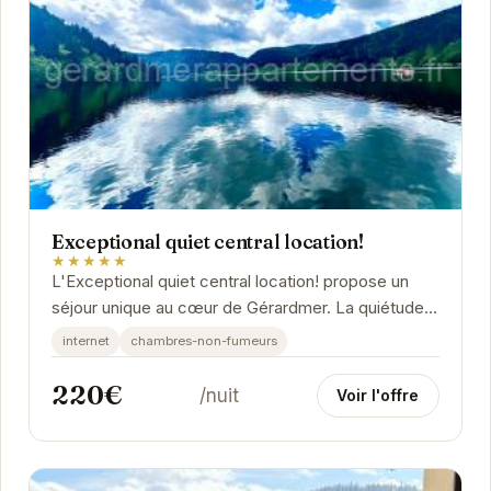
Exceptional quiet central location!
★★★★★
L'Exceptional quiet central location! propose un
séjour unique au cœur de Gérardmer. La quiétude
des lieux alliée à la proximité des...
internet
chambres-non-fumeurs
220€
/nuit
Voir l'offre