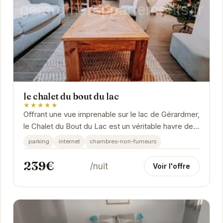
le chalet du bout du lac
★★★★★
Offrant une vue imprenable sur le lac de Gérardmer,
le Chalet du Bout du Lac est un véritable havre de
paix. Son intérieur chaleureux et...
parking
internet
chambres-non-fumeurs
239€
/nuit
Voir l'offre