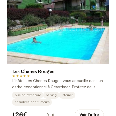
Les Chenes Rouges
★★★★★
L'hôtel Les Chenes Rouges vous accueille dans un
cadre exceptionnel à Gérardmer. Profitez de la
piscine extérieure, du parking et d'une connexion...
piscine-exterieure
parking
internet
chambres-non-fumeurs
126€
/nuit
Voir l'offre