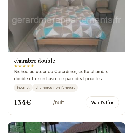
chambre double
★★★★★
Nichée au cœur de Gérardmer, cette chambre
double offre un havre de paix idéal pour les
voyageurs en quête de tranquillité et de confort.
internet
chambres-non-fumeurs
Son...
134€
/nuit
Voir l'offre