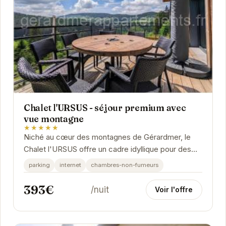
Chalet l'URSUS - séjour premium avec
vue montagne
★★★★★
Niché au cœur des montagnes de Gérardmer, le
Chalet l'URSUS offre un cadre idyllique pour des
vacances inoubliables. Son architecture
parking
internet
chambres-non-fumeurs
chaleureuse...
393€
/nuit
Voir l'offre