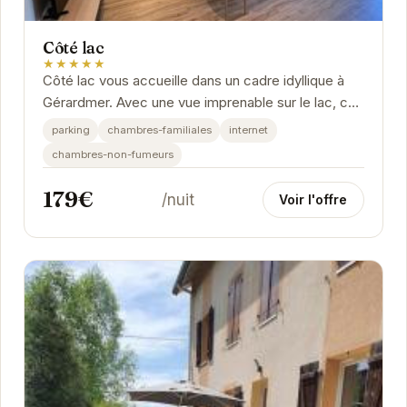
Côté lac
★★★★★
Côté lac vous accueille dans un cadre idyllique à
Gérardmer. Avec une vue imprenable sur le lac, cet
établissement offre un séjour relaxant et...
parking
chambres-familiales
internet
chambres-non-fumeurs
179€
/nuit
Voir l'offre