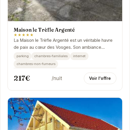
Maison le Trèfle Argenté
★★★★★
La Maison le Trèfle Argenté est un véritable havre
de paix au cœur des Vosges. Son ambiance
chaleureuse et son décor soigné vous invitent à
parking
chambres-familiales
internet
la...
chambres-non-fumeurs
217€
/nuit
Voir l'offre