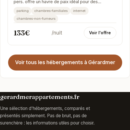
pers. offre un havre de paix idéal pour des
vacances reposantes. Son emplacement
parking
chambres-familiales
internet
privilégié...
chambres-non-fumeurs
133€
/nuit
Voir l'offre
Voir tous les hébergements à Gérardmer
gerardmerappartements.fr
Une sélection d'hébergements, comparés et
présentés simplement. Pas de bruit, pas de
surenchère : les informations utiles pour choisir.