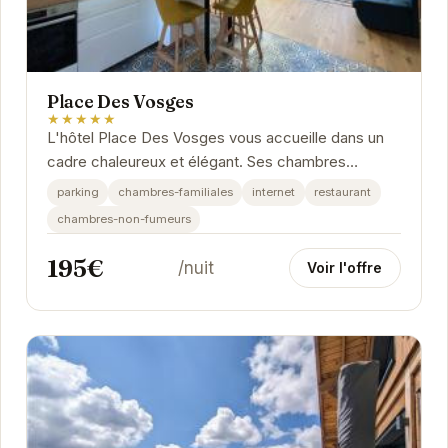
Place Des Vosges
★★★★★
L'hôtel Place Des Vosges vous accueille dans un
cadre chaleureux et élégant. Ses chambres
confortables et son emplacement privilégié en font
parking
chambres-familiales
internet
restaurant
le...
chambres-non-fumeurs
195€
/nuit
Voir l'offre