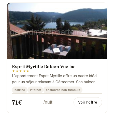
Esprit Myrtille Balcon Vue lac
★★★★★
L'appartement Esprit Myrtille offre un cadre idéal
pour un séjour relaxant à Gérardmer. Son balcon
avec vue sur le lac est un véritable atout,...
parking
internet
chambres-non-fumeurs
71€
/nuit
Voir l'offre