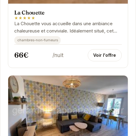
La Chouette
★★★★★
La Chouette vous accueille dans une ambiance
chaleureuse et conviviale. Idéalement situé, cet
établissement vous permet de profiter pleinement
chambres-non-fumeurs
des...
66€
/nuit
Voir l'offre