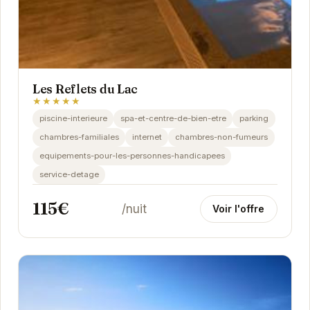
Les Reflets du Lac
★★★★★
piscine-interieure
spa-et-centre-de-bien-etre
parking
chambres-familiales
internet
chambres-non-fumeurs
equipements-pour-les-personnes-handicapees
service-detage
115€
/nuit
Voir l'offre