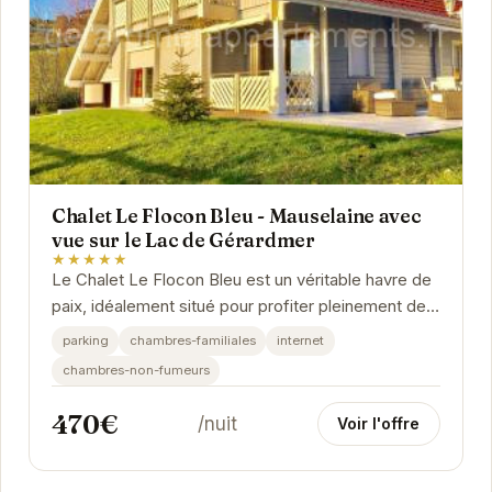
Chalet Le Flocon Bleu - Mauselaine avec
vue sur le Lac de Gérardmer
★★★★★
Le Chalet Le Flocon Bleu est un véritable havre de
paix, idéalement situé pour profiter pleinement des
activités offertes par Gérardmer et ses...
parking
chambres-familiales
internet
chambres-non-fumeurs
470€
/nuit
Voir l'offre