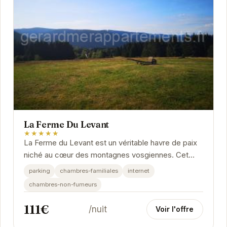
La Ferme Du Levant
★★★★★
La Ferme du Levant est un véritable havre de paix
niché au cœur des montagnes vosgiennes. Cet
établissement propose des chambres confortables
parking
chambres-familiales
internet
et...
chambres-non-fumeurs
111€
/nuit
Voir l'offre