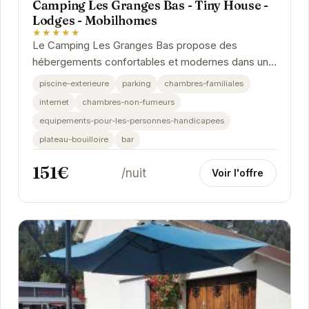
Camping Les Granges Bas - Tiny House -
Lodges - Mobilhomes
★★★★★
Le Camping Les Granges Bas propose des
hébergements confortables et modernes dans un
cadre naturel exceptionnel. Que vous choisissiez
piscine-exterieure
parking
chambres-familiales
une Tiny...
internet
chambres-non-fumeurs
equipements-pour-les-personnes-handicapees
plateau-bouilloire
bar
151€
/nuit
Voir l'offre