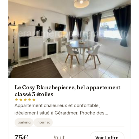
Le Cosy Blanchepierre, bel appartement
classé 3 étoiles
★★★★★
Appartement chaleureux et confortable,
idéalement situé à Gérardmer. Proche des
commerces et des activités, il offre un cadre
parking
internet
parfait pour des...
75€
/nuit
Voir l'offre