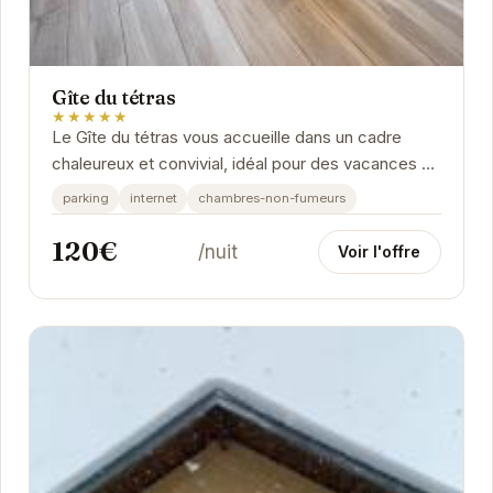
Gîte du tétras
★★★★★
Le Gîte du tétras vous accueille dans un cadre
chaleureux et convivial, idéal pour des vacances en
famille ou entre amis. Profitez d'un séjour au...
parking
internet
chambres-non-fumeurs
120€
/nuit
Voir l'offre