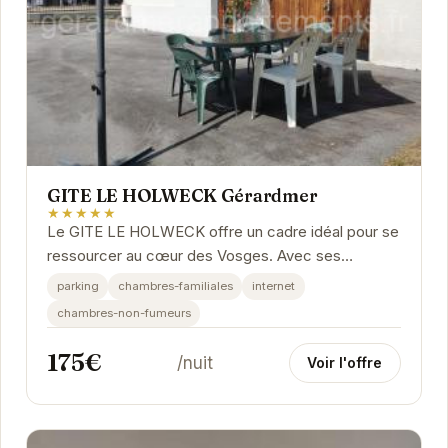
GITE LE HOLWECK Gérardmer
★★★★★
Le GITE LE HOLWECK offre un cadre idéal pour se
ressourcer au cœur des Vosges. Avec ses
équipements modernes et son ambiance
parking
chambres-familiales
internet
chaleureuse, il est...
chambres-non-fumeurs
175€
/nuit
Voir l'offre