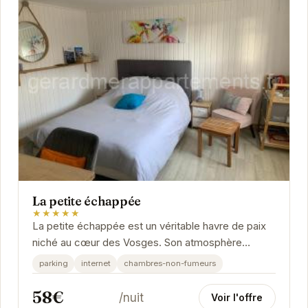
La petite échappée
★★★★★
La petite échappée est un véritable havre de paix
niché au cœur des Vosges. Son atmosphère
chaleureuse et son décor raffiné vous invitent à...
parking
internet
chambres-non-fumeurs
58€
/nuit
Voir l'offre