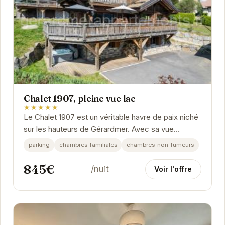
Chalet 1907, pleine vue lac
★★★★★
Le Chalet 1907 est un véritable havre de paix niché
sur les hauteurs de Gérardmer. Avec sa vue
imprenable sur le lac, il offre un cadre idyllique...
parking
chambres-familiales
chambres-non-fumeurs
845€
/nuit
Voir l'offre