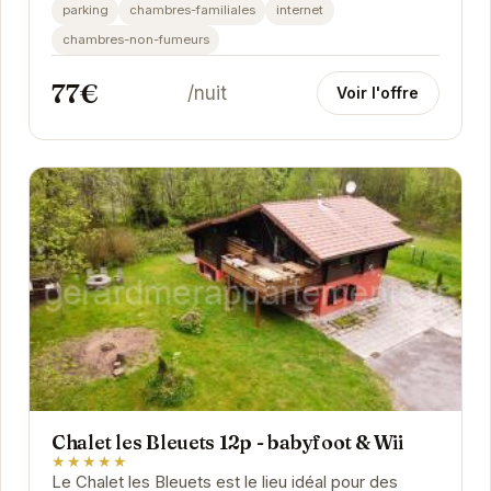
Gérardmer. Profitez d'un séjour relaxant dans un...
parking
chambres-familiales
internet
chambres-non-fumeurs
77€
/nuit
Voir l'offre
Chalet les Bleuets 12p - babyfoot & Wii
★★★★★
Le Chalet les Bleuets est le lieu idéal pour des