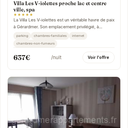
Villa Les V-iolettes proche lac et centre
ville, spa
★★★★★
La Villa Les V-iolettes est un véritable havre de paix
à Gérardmer. Son emplacement privilégié, à
proximité du lac et du centre-ville, en fait...
parking
chambres-familiales
internet
chambres-non-fumeurs
637€
/nuit
Voir l'offre