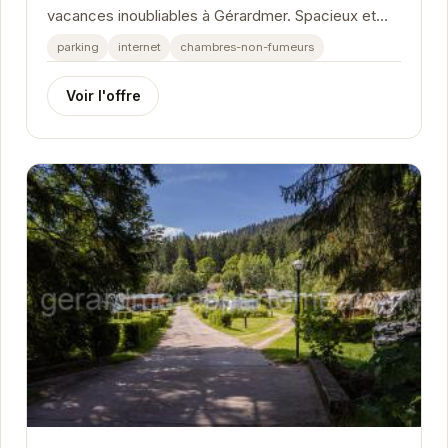
vacances inoubliables à Gérardmer. Spacieux et
confortable, il peut accueillir jusqu'à 12...
parking
internet
chambres-non-fumeurs
Voir l'offre