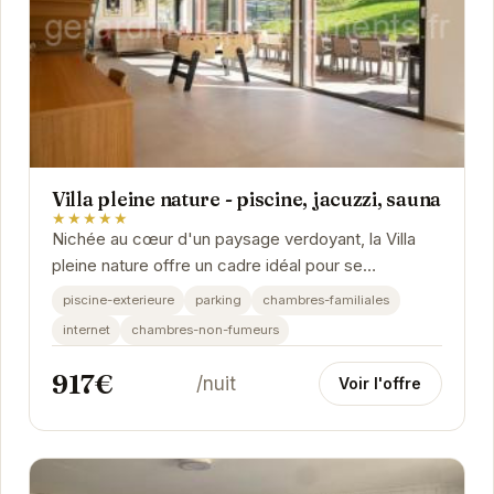
Villa pleine nature - piscine, jacuzzi, sauna
★★★★★
Nichée au cœur d'un paysage verdoyant, la Villa
pleine nature offre un cadre idéal pour se
ressourcer. Ses équipements haut de gamme,
piscine-exterieure
parking
chambres-familiales
incluant...
internet
chambres-non-fumeurs
917€
/nuit
Voir l'offre