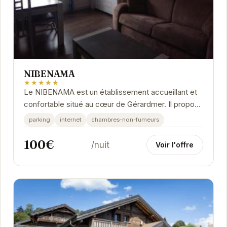
NIBENAMA
★★★★★
Le NIBENAMA est un établissement accueillant et
confortable situé au cœur de Gérardmer. Il propose
des chambres bien équipées et un service...
parking
internet
chambres-non-fumeurs
100€
/nuit
Voir l'offre