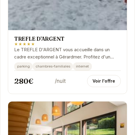
TREFLE D'ARGENT
★★★★★
Le TREFLE D'ARGENT vous accueille dans un
cadre exceptionnel à Gérardmer. Profitez d'un
séjour relaxant et découvrez les merveilles de la
parking
chambres-familiales
internet
région.
280€
/nuit
Voir l'offre