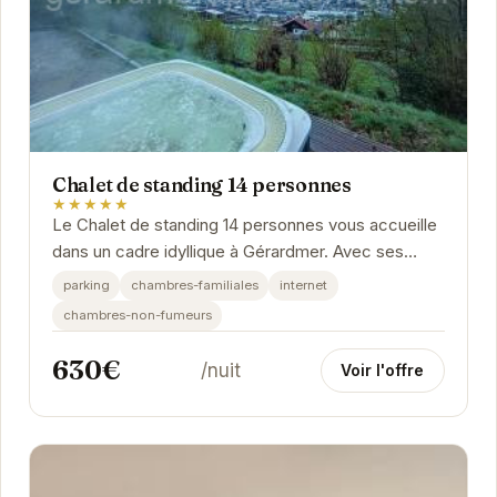
Chalet de standing 14 personnes
★★★★★
Le Chalet de standing 14 personnes vous accueille
dans un cadre idyllique à Gérardmer. Avec ses
espaces généreux et son ambiance chaleureuse,
parking
chambres-familiales
internet
ce...
chambres-non-fumeurs
630€
/nuit
Voir l'offre