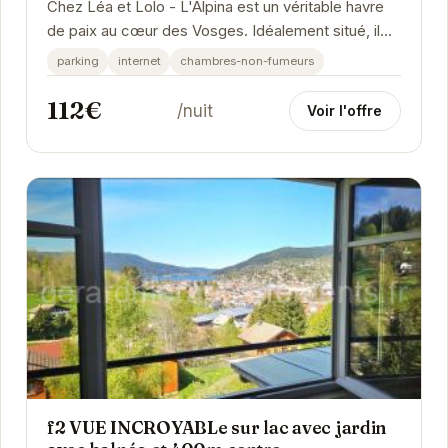
Chez Léa et Lolo - L'Alpina est un véritable havre
de paix au cœur des Vosges. Idéalement situé, il
offre un accès facile aux nombreuses...
parking
internet
chambres-non-fumeurs
112€
/nuit
Voir l'offre
f2 VUE INCROYABLe sur lac avec jardin