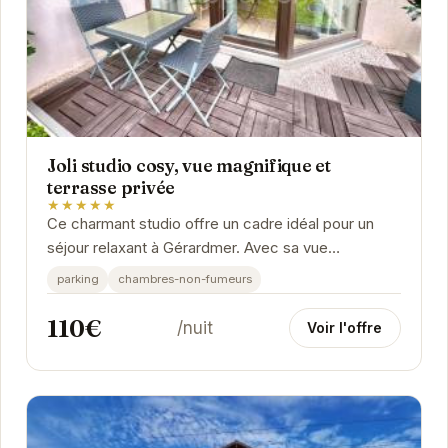
Joli studio cosy, vue magnifique et
terrasse privée
★★★★★
Ce charmant studio offre un cadre idéal pour un
séjour relaxant à Gérardmer. Avec sa vue
imprenable et sa terrasse privée, vous pourrez
parking
chambres-non-fumeurs
profiter...
110€
/nuit
Voir l'offre