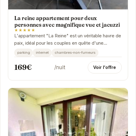
La reine appartement pour deux
personnes avec magnifique vue et jacuzzi
★★★★★
L'appartement "La Reine" est un véritable havre de
paix, idéal pour les couples en quête d'une
escapade romantique. Son jacuzzi privatif et sa
parking
internet
chambres-non-fumeurs
vue...
169€
/nuit
Voir l'offre