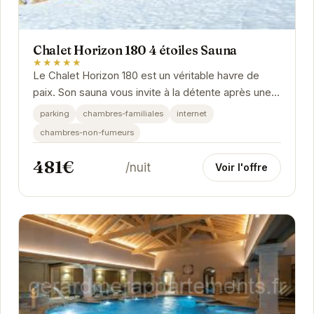
Chalet Horizon 180 4 étoiles Sauna
★★★★★
Le Chalet Horizon 180 est un véritable havre de
paix. Son sauna vous invite à la détente après une
journée de randonnée ou de ski. Les chambres...
parking
chambres-familiales
internet
chambres-non-fumeurs
481€
/nuit
Voir l'offre