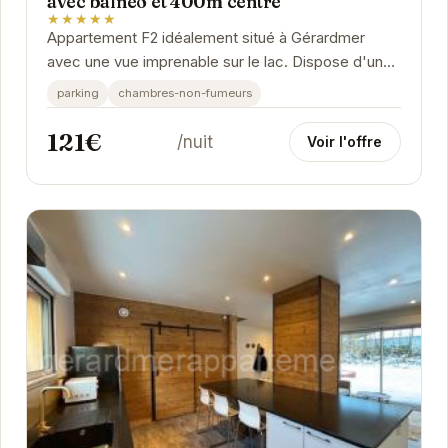
avec balnéo et 400m centre
★★★★★
Appartement F2 idéalement situé à Gérardmer
avec une vue imprenable sur le lac. Dispose d'un
jardin et d'une balnéo pour des moments de...
parking
chambres-non-fumeurs
121€
/nuit
Voir l'offre