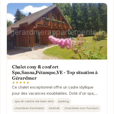
Chalet cosy & confort
Spa,Sauna,Pétanque,VE - Top situation à
Gérardmer
★★★★★
Ce chalet exceptionnel offre un cadre idyllique
pour des vacances inoubliables. Doté d'un spa,
d'un sauna et d'un terrain de pétanque, il vous...
spa-et-centre-de-bien-etre
parking
chambres-familiales
internet
chambres-non-fumeurs