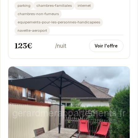
mondes : la proximité des commerces et...
parking
chambres-familiales
internet
chambres-non-fumeurs
equipements-pour-les-personnes-handicapees
navette-aeroport
123€
/nuit
Voir l'offre