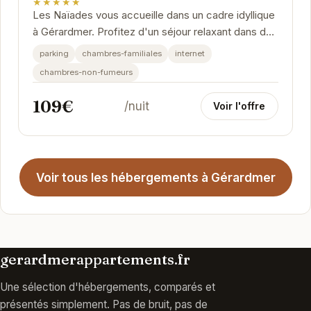
★★★★★
Les Naïades vous accueille dans un cadre idyllique
à Gérardmer. Profitez d'un séjour relaxant dans des
chambres confortables et élégantes,...
parking
chambres-familiales
internet
chambres-non-fumeurs
109€
/nuit
Voir l'offre
Voir tous les hébergements à Gérardmer
gerardmerappartements.fr
Une sélection d'hébergements, comparés et
présentés simplement. Pas de bruit, pas de