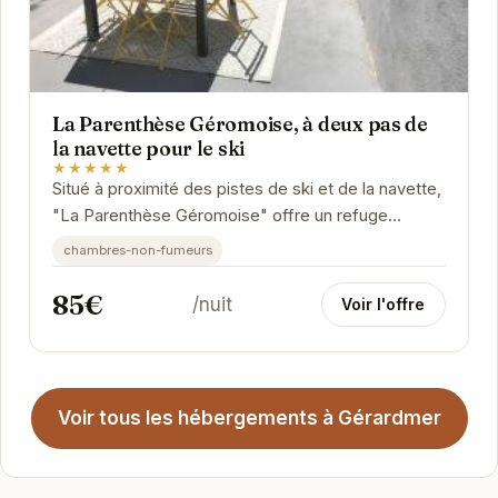
La Parenthèse Géromoise, à deux pas de
la navette pour le ski
★★★★★
Situé à proximité des pistes de ski et de la navette,
"La Parenthèse Géromoise" offre un refuge
paisible après une journée d'activités en...
chambres-non-fumeurs
85€
/nuit
Voir l'offre
Voir tous les hébergements à Gérardmer