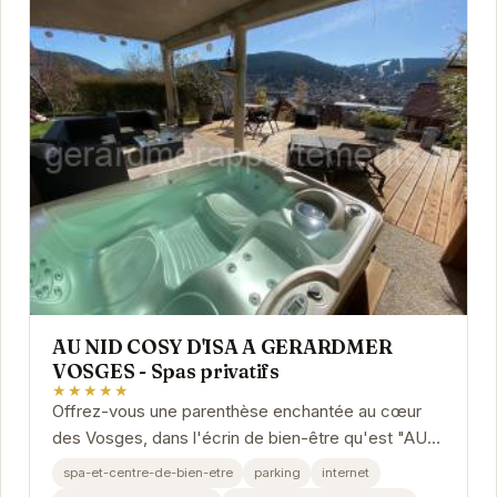
AU NID COSY D'ISA A GERARDMER
VOSGES - Spas privatifs
★★★★★
Offrez-vous une parenthèse enchantée au cœur
des Vosges, dans l'écrin de bien-être qu'est "AU
NID COSY D'ISA". Profitez d'un spa privatif pour...
spa-et-centre-de-bien-etre
parking
internet