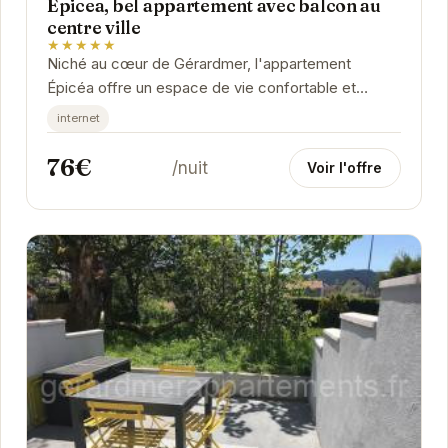
Epicea, bel appartement avec balcon au
centre ville
★★★★★
Niché au cœur de Gérardmer, l'appartement
Épicéa offre un espace de vie confortable et
moderne. Son balcon est idéal pour savourer un
internet
café...
76€
/nuit
Voir l'offre