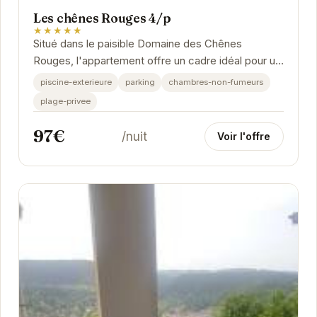
Les chênes Rouges 4/p
★★★★★
Situé dans le paisible Domaine des Chênes
Rouges, l'appartement offre un cadre idéal pour un
séjour relaxant à Gérardmer. À proximité des...
piscine-exterieure
parking
chambres-non-fumeurs
plage-privee
97€
/nuit
Voir l'offre