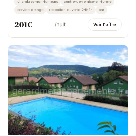
chambres-non-fumeurs
centre-de-remise-en-forme
service-detage
reception-ouverte-24h24
bar
201€
/nuit
Voir l'offre