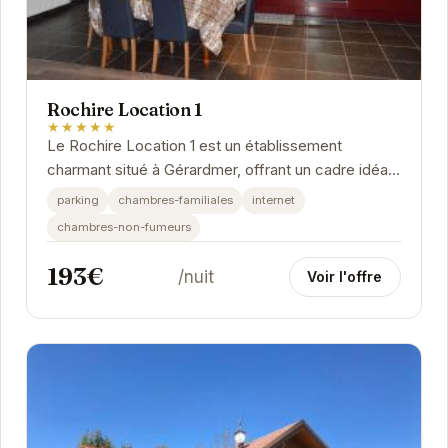
Rochire Location 1
★★★★★
Le Rochire Location 1 est un établissement
charmant situé à Gérardmer, offrant un cadre idéal
pour un séjour relaxant. Avec ses chambres...
parking
chambres-familiales
internet
chambres-non-fumeurs
193€
/nuit
Voir l'offre