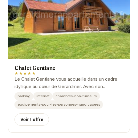
Chalet Gentiane
★★★★★
Le Chalet Gentiane vous accueille dans un cadre
idyllique au cœur de Gérardmer. Avec son
ambiance chaleureuse et ses prestations de
parking
internet
chambres-non-fumeurs
qualité, il...
equipements-pour-les-personnes-handicapees
Voir l'offre