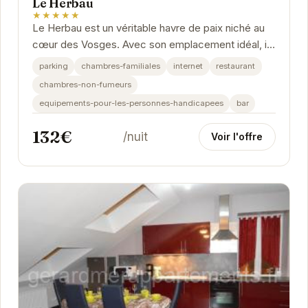
Le Herbau
★★★★★
Le Herbau est un véritable havre de paix niché au
cœur des Vosges. Avec son emplacement idéal, il
offre un accès facile aux nombreuses...
parking
chambres-familiales
internet
restaurant
chambres-non-fumeurs
equipements-pour-les-personnes-handicapees
bar
132€
/nuit
Voir l'offre