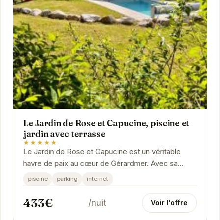
Le Jardin de Rose et Capucine, piscine et
jardin avec terrasse
★★★★★
Le Jardin de Rose et Capucine est un véritable
havre de paix au cœur de Gérardmer. Avec sa
piscine privée et son jardin luxuriant, il offre un...
piscine
parking
internet
433€
/nuit
Voir l'offre