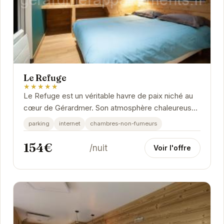
Le Refuge
★★★★★
Le Refuge est un véritable havre de paix niché au
cœur de Gérardmer. Son atmosphère chaleureuse
et ses équipements modernes vous garantissent...
parking
internet
chambres-non-fumeurs
154€
/nuit
Voir l'offre