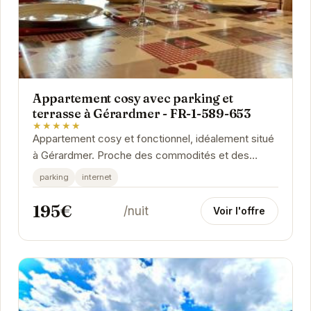
Appartement cosy avec parking et
terrasse à Gérardmer - FR-1-589-653
★★★★★
Appartement cosy et fonctionnel, idéalement situé
à Gérardmer. Proche des commodités et des
attractions touristiques, il offre un cadre parfait...
parking
internet
195€
/nuit
Voir l'offre