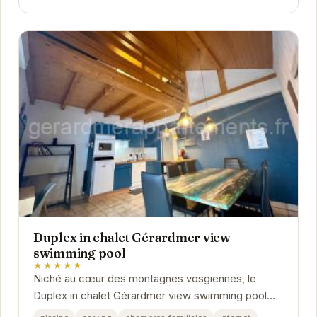
Duplex in chalet Gérardmer view
swimming pool
★★★★★
Niché au cœur des montagnes vosgiennes, le
Duplex in chalet Gérardmer view swimming pool
offre un cadre idyllique pour des vacances