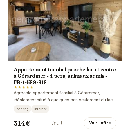
Appartement familial proche lac et centre
à Gérardmer - 4 pers, animaux admis -
FR-1-589-818
★★★★★
Agréable appartement familial à Gérardmer,
idéalement situé à quelques pas seulement du lac
et des animations du centre-ville. Parfait pour une...
parking
internet
314€
/nuit
Voir l'offre