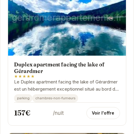
Duplex apartment facing the lake of
Gérardmer
★★★★★
Le Duplex apartment facing the lake of Gérardmer
est un hébergement exceptionnel situé au bord du
lac de Gérardmer. Offrant un cadre idyllique...
parking
chambres-non-fumeurs
157€
/nuit
Voir l'offre