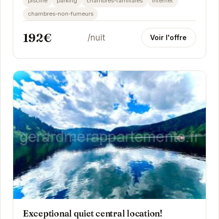
piscine
parking
chambres-familiales
internet
reposantes....
chambres-non-fumeurs
192€
/nuit
Voir l'offre
Exceptional quiet central location!