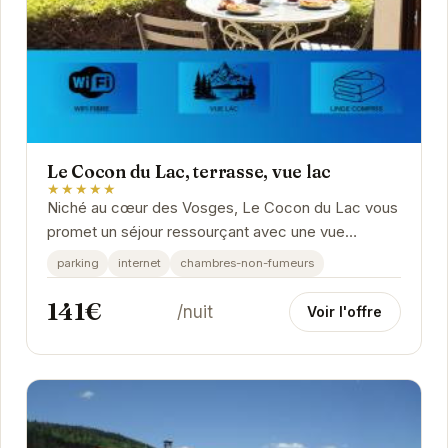
Le Cocon du Lac, terrasse, vue lac
★★★★★
Niché au cœur des Vosges, Le Cocon du Lac vous
promet un séjour ressourçant avec une vue
imprenable sur le lac de Gérardmer. Son
parking
internet
chambres-non-fumeurs
emplacement...
141€
/nuit
Voir l'offre