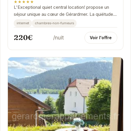
★★★★★
L'Exceptional quiet central location! propose un
séjour unique au cœur de Gérardmer. La quiétude
des lieux alliée à la proximité des...
internet
chambres-non-fumeurs
220€
/nuit
Voir l'offre