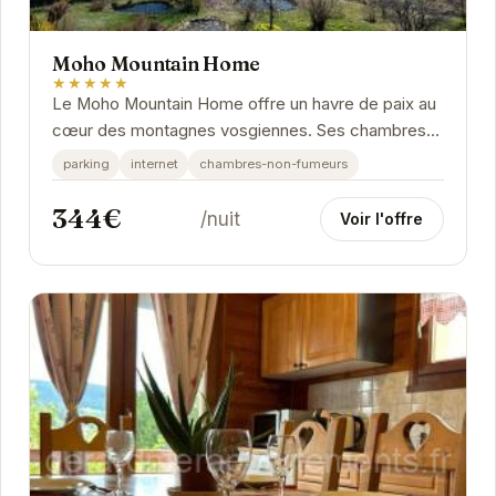
Moho Mountain Home
★★★★★
Le Moho Mountain Home offre un havre de paix au
cœur des montagnes vosgiennes. Ses chambres
élégantes et confortables sont équipées pour...
parking
internet
chambres-non-fumeurs
344€
/nuit
Voir l'offre