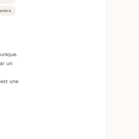
hambre.
 unique.
par un
 est une