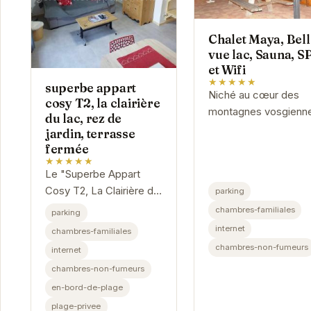
Chalet Maya, Bell
vue lac, Sauna, S
et Wifi
★★★★★
superbe appart
Niché au cœur des
cosy T2, la clairière
montagnes vosgienn
du lac, rez de
le Chalet Maya offre 
jardin, terrasse
cadre idyllique pour 
fermée
escapade relaxante.
★★★★★
Le "Superbe Appart
Avec son sauna, son
Cosy T2, La Clairière du
parking
spa et sa vue...
Lac" est un
chambres-familiales
parking
appartement chaleureux
internet
chambres-familiales
et confortable situé au
chambres-non-fumeurs
internet
rez-de-jardin, avec une
chambres-non-fumeurs
terrasse fermée...
en-bord-de-plage
plage-privee