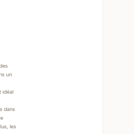
 des
ans un
 idéal
us dans
re
us, les