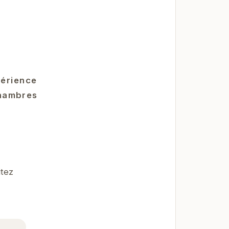
périence
chambres
itez