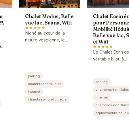
e
Chalet Modus, Belle
Chalet Ecrin é
PA
vue lac, Sauna, Wifi
pour Personne
★★★★★
Mobilité Réduit
Niché au cœur de la
Belle vue lac, 
nature vosgienne, le
et Wifi
es,
Chalet Modus offre un
★★★★★
Le Chalet Ecrin es
un
cadre idyllique pour des
véritable bijou à
une
vacances reposantes.
Gérardmer. Acces
Avec son sauna privatif,
aux personnes à
sa vue...
parking
mobilité réduite, il
parking
chambres-familiales
un confort except
chambres-familiales
internet
avec une vue...
internet
chambres-non-fumeurs
chambres-non-fume
equipements-pour-l