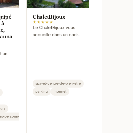
quipé
ChaletBijoux
★★★★★
 à
Le ChaletBijoux vous
e,
accueille dans un cadre
Sauna
idyllique à Gérardmer.
Profitez d'un séjour
t un
relaxant grâce à ses
équipements de
sible
qualité,...
 offre
spa-et-centre-de-bien-etre
ionnel
parking
internet
urs
es-personnes-handicapees