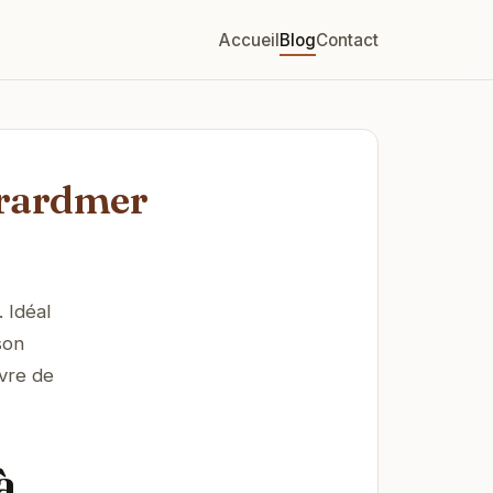
Accueil
Blog
Contact
érardmer
 Idéal
son
avre de
à