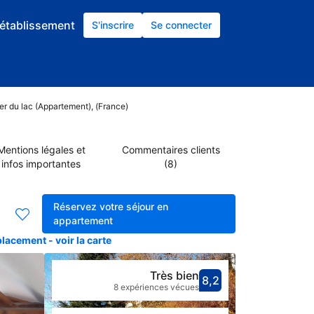
établissement
S'inscrire
Se connecter
ier du lac (Appartement), (France)
Mentions légales et
Commentaires clients
infos importantes
(8)
Réservez votre séjour en
appartement
lacement - voir la carte
Très bien
8,2
Avec une not
très bien
8 expériences vécues