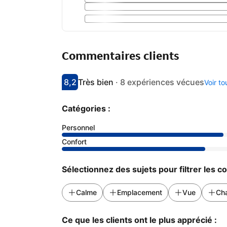
Commentaires clients
8,2
Très bien
·
8 expériences vécues
Voir t
Avec une note de 8.2
très bien
Catégories :
Personnel
Confort
Sélectionnez des sujets pour filtrer les 
Calme
Emplacement
Vue
Ch
Ce que les clients ont le plus apprécié :