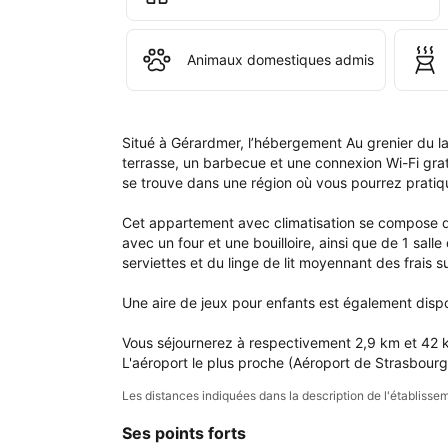
gren
du 
lac.
Animaux domestiques admis
Situé à Gérardmer, l’hébergement Au grenier du lac
terrasse, un barbecue et une connexion Wi-Fi grat
se trouve dans une région où vous pourrez pratiquer
Cet appartement avec climatisation se compose de
avec un four et une bouilloire, ainsi que de 1 sal
serviettes et du linge de lit moyennant des frais s
Une aire de jeux pour enfants est également dispon
Vous séjournerez à respectivement 2,9 km et 42 km
L'aéroport le plus proche (Aéroport de Strasbour
Les distances indiquées dans la description de l'établis
Ses points forts