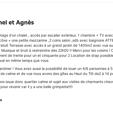
hel et Agnès
ge d'un chalet , accès par escalier extérieur, 1 chambre + TV avec 
lcôve + une petite mezzanine ,2 coins salon ,sdb avec baignoire ATT
ratuit Terrasse avec accès à un grand jardin de 1400m2 avec vue sur l
. Musique et bruit à restreindre dès 22h00 !! Merci pour les voisins 
t de trente pour un et cinquante pour 2 Location de drap possible + 
 loué en même temps que vous
rdmer ! Vous avez aussi la possibilité de louer un 4/6 personnes à 
 de calme et de vue nous avons des gîtes au Haut du Tôt de2 à 14 pe
ns issue donc quartier calme et sujet aux visites de charmants chevre
pour revenir car il y a une belle grimpette!!!)
is