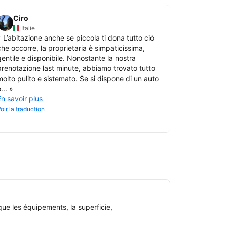
Ciro
Kueble
Italie
Alle
«
L’abitazione anche se piccola ti dona tutto ciò
«
Es war ein
che occorre, la proprietaria è simpaticissima,
Vermieterin
gentile e disponibile. Nonostante la nostra
hilfsbereit 
prenotazione last minute, abbiamo trovato tutto
Die Lage de
molto pulito e sistemato. Se si dispone di un auto
Berg mit Bl
...
»
gerne auf d
En savoir plus
Die...
»
En savoir pl
oir la traduction
Voir la traduct
ue les équipements, la superficie,