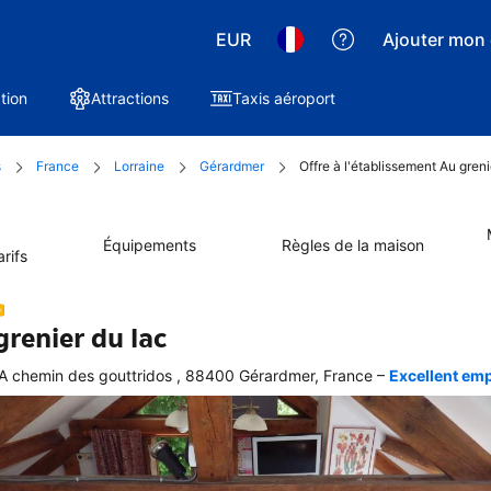
EUR
Ajouter mon 
tion
Attractions
Taxis aéroport
s
France
Lorraine
Gérardmer
Offre à l'établissement Au gren
Équipements
Règles de la maison
rifs
grenier du lac
–
A chemin des gouttridos , 88400 Gérardmer, France
Excellent emp
ellente
ation 
graphique 