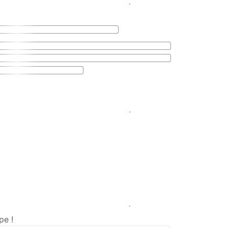
Voir les disponibilités
Voir les disponibilités
Voir les disponibilités
pe !