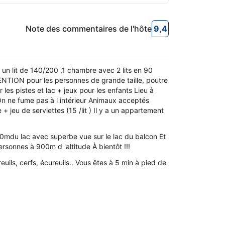
Note des commentaires de l'hôte
9,4
9,4
Note des commen
un lit de 140/200 ,1 chambre avec 2 lits en 90
ENTION pour les personnes de grande taille, poutre
es pistes et lac + jeux pour les enfants Lieu à
! On ne fume pas à l intérieur Animaux acceptés
jeu de serviettes (15 /lit ) Il y a un appartement
50mdu lac avec superbe vue sur le lac du balcon Et
rsonnes à 900m d 'altitude À bientôt !!!
uils, cerfs, écureuils.. Vous êtes à 5 min à pied de