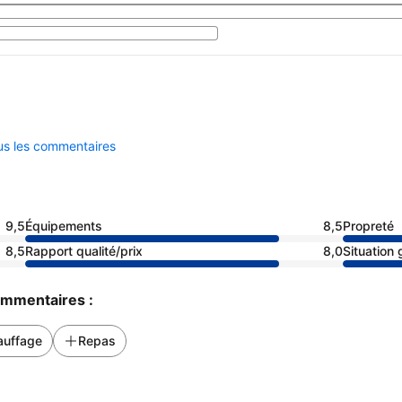
ous les commentaires
9,5
Équipements
8,5
Propreté
8,5
Rapport qualité/prix
8,0
Situation
commentaires :
auffage
Repas