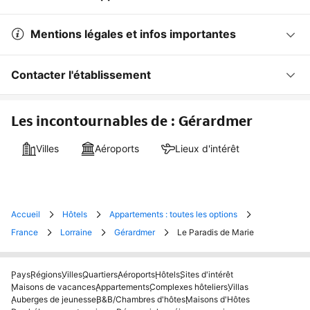
Mentions légales et infos importantes
Contacter l'établissement
Les incontournables de : Gérardmer
Villes
Aéroports
Lieux d'intérêt
Accueil
Hôtels
Appartements : toutes les options
France
Lorraine
Gérardmer
Le Paradis de Marie
Pays
Régions
Villes
Quartiers
Aéroports
Hôtels
Sites d'intérêt
Maisons de vacances
Appartements
Complexes hôteliers
Villas
Auberges de jeunesse
B&B/Chambres d'hôtes
Maisons d'Hôtes