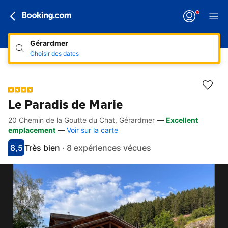
Gérardmer
Choisir des dates
Le Paradis de Marie
20 Chemin de la Goutte du Chat, Gérardmer
—
Excellent
Accès rapides
Aller à la description
Aller aux équipements
Aller aux hébergements
Aller aux conditions
emplacement
—
Voir sur la carte
8,5
Très bien
·
8 expériences vécues
Avec une note de 8.5
très bien