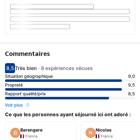
Commentaires
8,5
Très bien
·
8 expériences vécues
Avec une note de 8.5
très bien
Situation géographique
9,0
Propreté
9,5
Rapport qualité/prix
8,5
Voir plus
Ce que les personnes ayant séjourné ici ont adoré :
Berengere
Nicolas
France
France