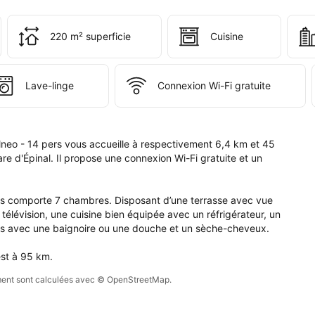
ervation 
i 
 
220 m² superficie
Cuisine
s 
e 
pte.
Lave-linge
Connexion Wi-Fi gratuite
eo - 14 pers vous accueille à respectivement 6,4 km et 45 
re d'Épinal. Il propose une connexion Wi-Fi gratuite et un 
es comporte 7 chambres. Disposant d’une terrasse avec vue 
télévision, une cuisine bien équipée avec un réfrigérateur, un 
ains avec une baignoire ou une douche et un sèche-cheveux.

est à 95 km.
sement sont calculées avec © OpenStreetMap.