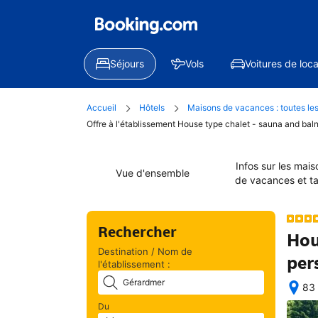
Séjours
Vols
Voitures de loca
Accueil
Hôtels
Maisons de vacances : toutes les
Offre à l'établissement House type chalet - sauna and bal
Infos sur les mais
Vue d'ensemble
de vacances et ta
Rechercher
Hou
Destination / Nom de
per
l'établissement :
83 
Une
Du
fois 