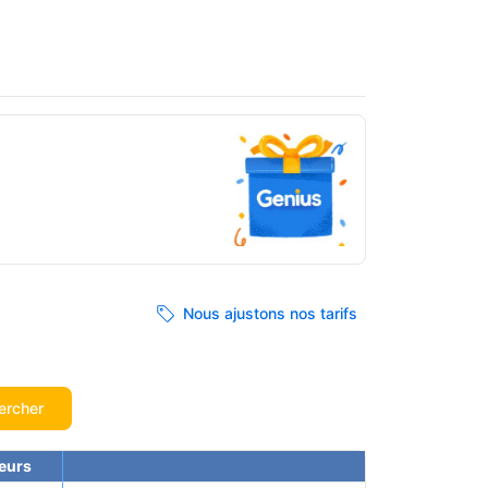
Nous ajustons nos tarifs
ercher
eurs