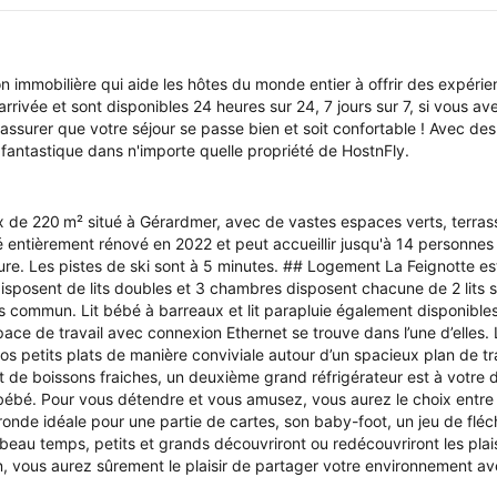
 immobilière qui aide les hôtes du monde entier à offrir des expérienc
 arrivée et sont disponibles 24 heures sur 24, 7 jours sur 7, si vou
 s'assurer que votre séjour se passe bien et soit confortable ! Avec 
r fantastique dans n'importe quelle propriété de HostnFly.
de 220 m² situé à Gérardmer, avec de vastes espaces verts, terrasse
té entièrement rénové en 2022 et peut accueillir jusqu'à 14 personne
oiture. Les pistes de ski sont à 5 minutes. ## Logement La Feignotte
 disposent de lits doubles et 3 chambres disposent chacune de 2 lits 
 commun. Lit bébé à barreaux et lit parapluie également disponibl
ace de travail avec connexion Ethernet se trouve dans l’une d’elles. 
vos petits plats de manière conviviale autour d’un spacieux plan de 
de boissons fraiches, un deuxième grand réfrigérateur est à votre d
 bébé. Pour vous détendre et vous amusez, vous aurez le choix entre
 ronde idéale pour une partie de cartes, son baby-foot, un jeu de fl
eau temps, petits et grands découvriront ou redécouvriront les plai
n, vous aurez sûrement le plaisir de partager votre environnement av