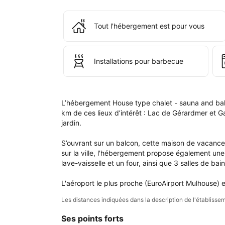
rés
ains
que
Tout l'hébergement est pour vous
dan
votr
com
Installations pour barbecue
L’hébergement House type chalet - sauna and baln
km de ces lieux d’intérêt : Lac de Gérardmer et Ga
jardin.

S’ouvrant sur un balcon, cette maison de vacanc
sur la ville, l'hébergement propose également une 
lave-vaisselle et un four, ainsi que 3 salles de b
L'aéroport le plus proche (EuroAirport Mulhouse) 
Les distances indiquées dans la description de l'établis
Ses points forts