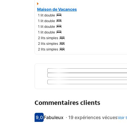
Maison de Vacances
1 lit double
1 lit double
1 lit double
1 lit double
2 lits simples
2 lits simples
2 lits simples
Commentaires clients
9,0
Fabuleux
·
19 expériences vécues
Voir
Avec une note de 9
fabuleux