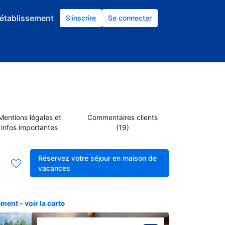
établissement
S'inscrire
Se connecter
Mentions légales et
Commentaires clients
infos importantes
(19)
Réservez votre séjour en maison de
vacances
ent - voir la carte