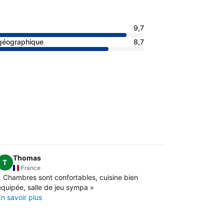
9,7
 géographique
8,7
Thomas
Arman
T
A
France
Fran
«
Chambres sont confortables, cuisine bien
«
Le chalet 
équipée, salle de jeu sympa
»
proximité de
En savoir plus
agréable.
»
En savoir pl