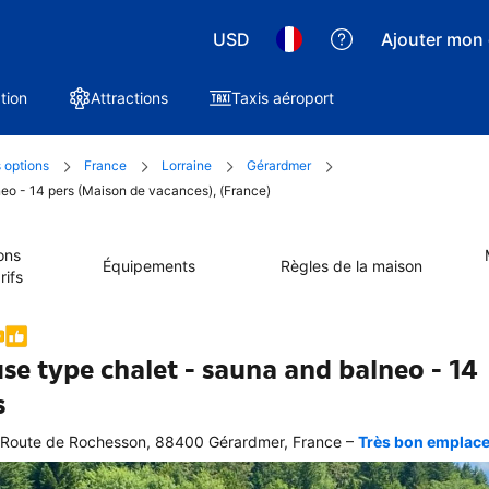
USD
Ajouter mon 
tion
Attractions
Taxis aéroport
 options
France
Lorraine
Gérardmer
neo - 14 pers (Maison de vacances), (France)
ons
Équipements
Règles de la maison
rifs
se type chalet - sauna and balneo - 14
s
–
Route de Rochesson, 88400 Gérardmer, France
Très bon emplacem
 