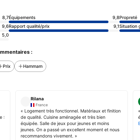
8,7
Équipements
9,8
Propreté
9,6
Rapport qualité/prix
9,1
Situation
5,0
commentaires :
Prix
Hammam
Rilana
France
«
Logement très fonctionnel. Matériaux et finition
e :
de qualité. Cuisine aménagée et très bien
équipée. Salle de jeux pour jeunes et moins
jeunes. On a passé un excellent moment et nous
recommandons vivement.
»