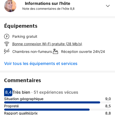
Informations sur l'hôte
Note des commentaires de l'hôte
8,8
Équipements
Parking gratuit
Bonne connexion Wi-Fi gratuite (28 Mb/s)
Chambres non-fumeurs
Réception ouverte 24h/24
Voir tous les équipements et services
Commentaires
8,4
Très bien
·
51 expériences vécues
Avec une note de 8.4
très bien
Situation géographique
9,0
Propreté
8,5
Rapport qualité/prix
8,8