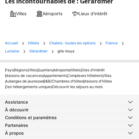
Les incontournables de : Gérardmer
Villes
Aéroports
Lieux d'intérêt
Accueil
Hôtels
Chalets : toutes les options
France
Lorraine
Gérardmer
gite moya
Pays
Régions
Villes
Quartiers
Aéroports
Hôtels
Sites d'intérêt
Maisons de vacances
Appartements
Complexes hôteliers
Villas
Auberges de jeunesse
B&B/Chambres d'hôtes
Maisons d'Hôtes
Des hébergements uniques
Découvrir les séjours au mois
Assistance
À découvrir
Conditions et paramètres
Partenaires
À propos