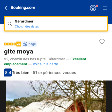
Gérardmer
Choisir des dates
Plage
gite moya
92, chemin des bas rupts, Gérardmer
—
Excellent
Accès rapides
Aller à la description
Aller aux équipements
Aller aux hébergements
Aller aux conditions
emplacement
—
Voir sur la carte
8,4
Très bien
·
51 expériences vécues
Avec une note de 8.4
très bien