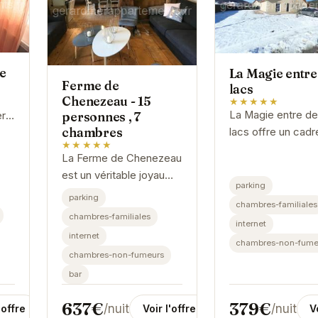
e
La Magie entre
Ferme de
lacs
Chenezeau - 15
★★★★★
La Magie entre d
ère
personnes , 7
chambres
lacs offre un cadr
★★★★★
idyllique pour une
ne
La Ferme de Chenezeau
escapade romant
est un véritable joyau
ou des vacances 
es
parking
niché au cœur des
parking
famille. Avec son
chambres-familiales
Vosges. Avec ses 7
emplacement privi
chambres-familiales
internet
chambres spacieuses,
et ses...
internet
elle peut accueillir
chambres-non-fume
chambres-non-fumeurs
confortablement...
bar
379€
637€
/nuit
/nuit
V
'offre
Voir l'offre