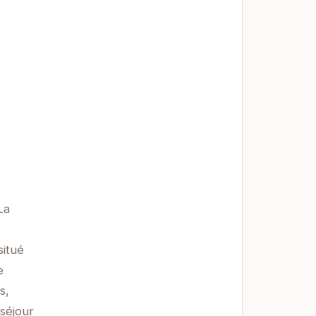
La
situé
e
s,
séjour