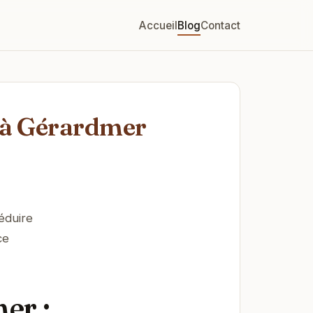
Accueil
Blog
Contact
é à Gérardmer
éduire
ce
er :