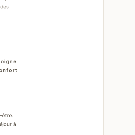
 des
moigne
confort
-être.
éjour à