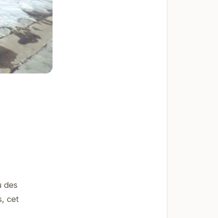
u des
, cet