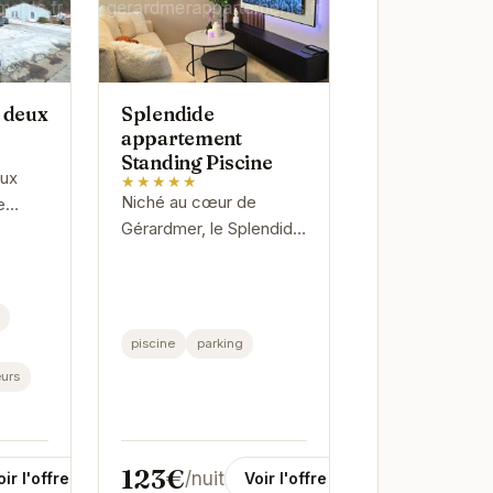
 deux
Splendide
appartement
Standing Piscine
eux
★★★★★
Niché au cœur de
e
Gérardmer, le Splendide
appartement Standing
ique
Piscine offre un cadre
en
idyllique pour des
vacances relaxantes.
légié
piscine
parking
Avec sa piscine...
urs
123€
/nuit
oir l'offre
Voir l'offre