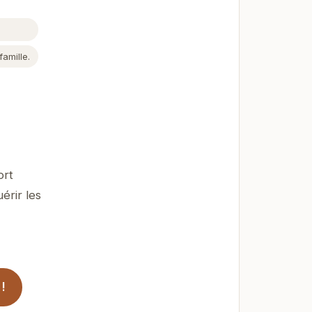
amille.
ort
érir les
!