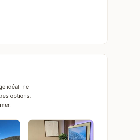
e idéal' ne
res options,
dmer.