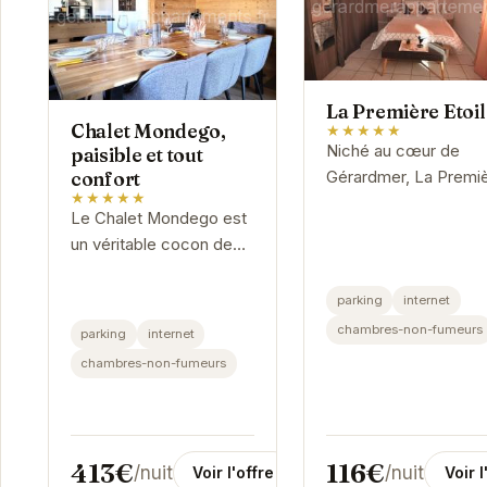
La Première Etoil
Chalet Mondego,
★★★★★
Niché au cœur de
paisible et tout
Gérardmer, La Premi
confort
★★★★★
Etoile offre un séjour
Le Chalet Mondego est
exceptionnel avec u
un véritable cocon de
note parfaite de 10/10
douceur au cœur des
basée sur 34 avis. S
Vosges. Son ambiance
parking
internet
équipements...
chaleureuse et son
chambres-non-fumeurs
parking
internet
décor raffiné vous
chambres-non-fumeurs
invitent à la...
413€
116€
/nuit
/nuit
Voir l'offre
Voir l