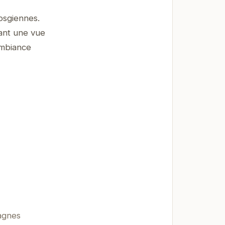
osgiennes.
ant une vue
ambiance
tagnes