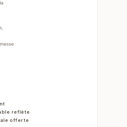
la
e,
omesse
nt
ble reflète
bale offerte