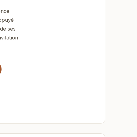
ence
appuyé
 de ses
vitation