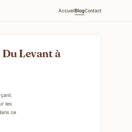
Accueil
Blog
Contact
 Du Levant à
rçant.
r les
dans ce