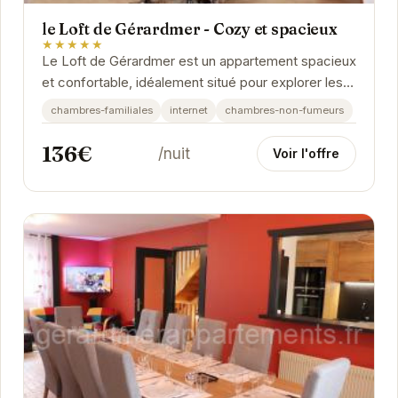
le Loft de Gérardmer - Cozy et spacieux
★★★★★
Le Loft de Gérardmer est un appartement spacieux
et confortable, idéalement situé pour explorer les
Vosges. Avec son ambiance chaleureuse et ses...
chambres-familiales
internet
chambres-non-fumeurs
136€
/nuit
Voir l'offre