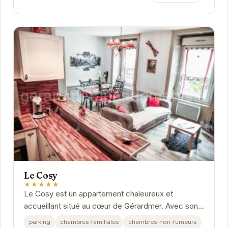
Le Cosy
★★★★★
Le Cosy est un appartement chaleureux et
accueillant situé au cœur de Gérardmer. Avec son
ambiance conviviale et ses équipements
parking
chambres-familiales
chambres-non-fumeurs