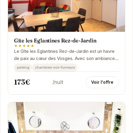
Gîte les Eglantines Rez-de-Jardin
★★★★★
Le Gîte les Eglantines Rez-de-Jardin est un havre
de paix au cœur des Vosges. Avec son ambiance
chaleureuse et ses équipements modernes, il
parking
chambres-non-fumeurs
offre...
173€
/nuit
Voir l'offre