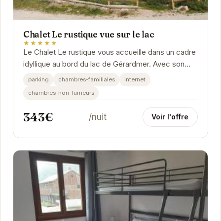
Chalet Le rustique vue sur le lac
★★★★★
Le Chalet Le rustique vous accueille dans un cadre
idyllique au bord du lac de Gérardmer. Avec son
ambiance chaleureuse et ses équipements...
parking
chambres-familiales
internet
chambres-non-fumeurs
343€
/nuit
Voir l'offre