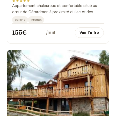
★★★★★
Appartement chaleureux et confortable situé au
cœur de Gérardmer, à proximité du lac et des
pistes de ski. Idéal pour un séjour en famille ou...
parking
internet
155€
/nuit
Voir l'offre