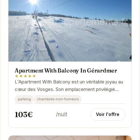
Apartment With Balcony In Gérardmer
★★★★★
L'Apartment With Balcony est un véritable joyau au
cœur des Vosges. Son emplacement privilégié
offre un accès rapide aux pistes de ski en hiver...
parking
chambres-non-fumeurs
103€
/nuit
Voir l'offre