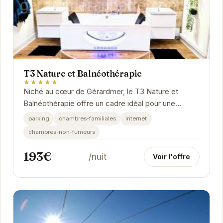
T3 Nature et Balnéothérapie
★★★★★
Niché au cœur de Gérardmer, le T3 Nature et
Balnéothérapie offre un cadre idéal pour une
escapade ressourçante. Appréciez le confort de
parking
chambres-familiales
internet
cet...
chambres-non-fumeurs
193€
/nuit
Voir l'offre