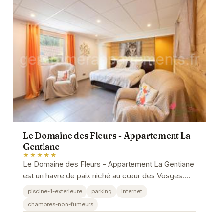
Le Domaine des Fleurs - Appartement La
Gentiane
★★★★★
Le Domaine des Fleurs - Appartement La Gentiane
est un havre de paix niché au cœur des Vosges.
Offrant un cadre idyllique pour des vacances...
piscine-1-exterieure
parking
internet
chambres-non-fumeurs