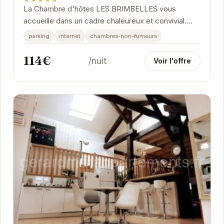
La Chambre d'hôtes LES BRIMBELLES vous
accueille dans un cadre chaleureux et convivial.
Profitez du calme et de la sérénité des lieux pour
parking
internet
chambres-non-fumeurs
un...
114€
/nuit
Voir l'offre