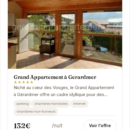
Grand Appartement à Gerardmer
★★★★★
Niché au cœur des Vosges, le Grand Appartement
à Gérardmer offre un cadre idyllique pour des
vacances reposantes. Spacieux et lumineux,...
parking
chambres-familiales
internet
chambres-non-fumeurs
132€
/nuit
Voir l'offre