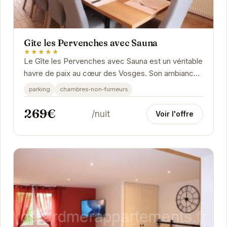
Gîte les Pervenches avec Sauna
★★★★★
Le Gîte les Pervenches avec Sauna est un véritable
havre de paix au cœur des Vosges. Son ambiance
chaleureuse et ses équipements modernes vous...
parking
chambres-non-fumeurs
269€
/nuit
Voir l'offre