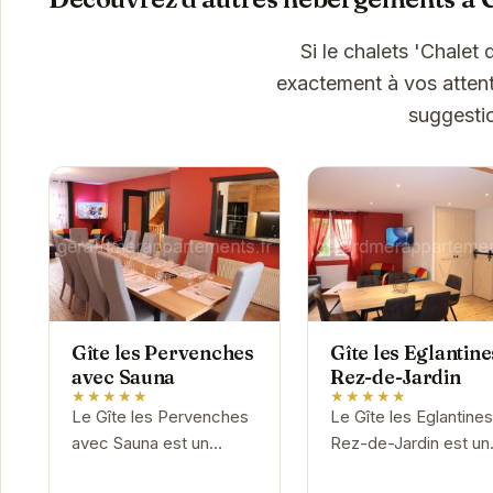
Si le chalets 'Chalet
exactement à vos attent
suggesti
Gîte les Pervenches
Gîte les Eglantine
avec Sauna
Rez-de-Jardin
★★★★★
★★★★★
Le Gîte les Pervenches
Le Gîte les Eglantine
avec Sauna est un
Rez-de-Jardin est un
véritable havre de paix
havre de paix au cœu