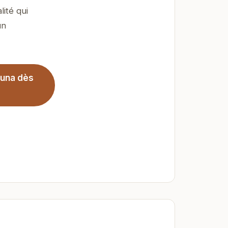
ité qui
un
auna dès