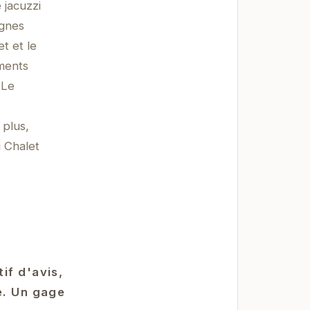
 jacuzzi
agnes
t et le
oments
 Le
 plus,
 Chalet
if d'avis,
e. Un gage