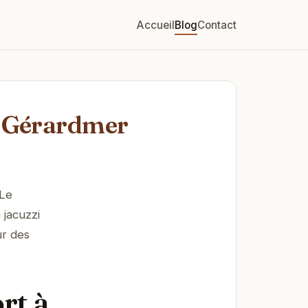
Accueil
Blog
Contact
 à Gérardmer
 Le
 jacuzzi
ur des
rt à