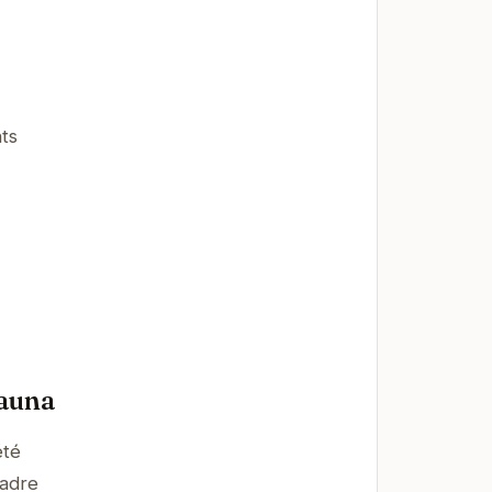
ts
sauna
été
cadre