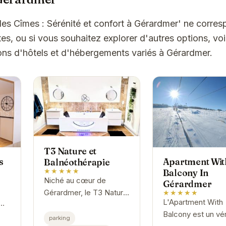
 des Cîmes : Sérénité et confort à Gérardmer' ne corre
es, ou si vous souhaitez explorer d'autres options, vo
ons d'hôtels et d'hébergements variés à Gérardmer.
T3 Nature et
s
Apartment Wit
Balnéothérapie
★★★★★
Balcony In
Niché au cœur de
Gérardmer
s
Gérardmer, le T3 Nature
★★★★★
L'Apartment With
et Balnéothérapie offre
Balcony est un vér
r
un cadre idéal pour une
parking